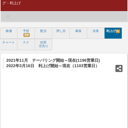
グ・利上げ
（）
株価
予想
配当
押し目
暴落
決算
利上げ
N!
更新
チャート
テク
信用
空売り
2021年11月 テーパリング開始～現在(1196営業日)
2022年3月16日 利上げ開始～現在（1103営業日）