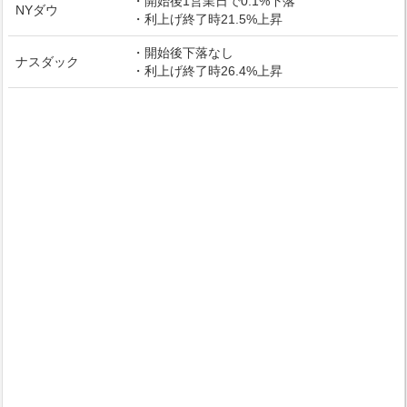
・開始後1営業日で0.1%下落
NYダウ
・利上げ終了時21.5%上昇
・開始後下落なし
ナスダック
・利上げ終了時26.4%上昇