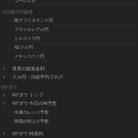
ユーロドル
その他 FX/為替
南アフリカランド円
ブラジルレアル円
トルコリラ円
NZドル円
メキシコペソ円
世界の政策金利
ドル円・日経平均ブログ
NYダウ
NYダウ トップ
NYダウ 今日のAI予想
今週のレンジ予想
米国の利上げ予想
NYダウ 時系列