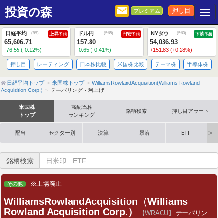
投資の森
押し目
プレミアム
Togg
日経平均
ドル円
NYダウ
(
8/7
)
(
5:55
)
(
5:50
)
上昇
円安
下落
予想
予想
予想
65,606.71
157.80
54,036.93
-76.55 (-0.12%)
-0.65 (-0.41%)
+151.83 (+0.28%)
押し目
レーティング
日本株比較
米国株比較
テーマ株
半導体株
日経平均トップ
米国株トップ
WilliamsRowlandAcquisition(Williams Rowland
Acquisition Corp.)
テーパリング・利上げ
米国株
高配当株
銘柄検索
押し目アラート
トップ
ランキング
配当
セクター別
決算
暴落
ETF
銘柄検索
※上場廃止
その他
WilliamsRowlandAcquisition（Williams
Rowland Acquisition Corp.）
【WRACU】
テーパリン