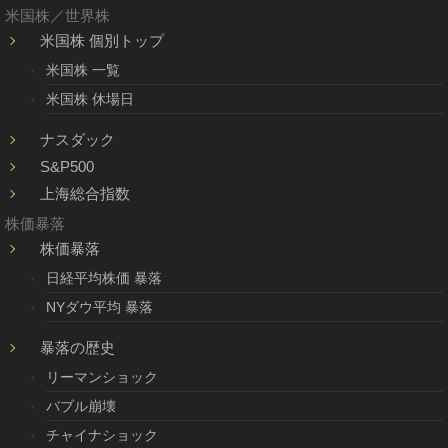
米国株／世界株
米国株 個別トップ
米国株 一覧
米国株 休場日
ナスダック
S&P500
上海総合指数
株価暴落
株価暴落
日経平均株価 暴落
NYダウ平均 暴落
暴落の歴史
リーマンショック
バブル崩壊
チャイナショック