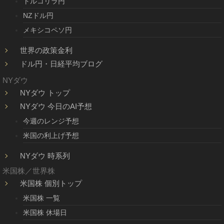
トルコリラ円
NZドル円
メキシコペソ円
世界の政策金利
ドル円・日経平均ブログ
NYダウ
NYダウ トップ
NYダウ 今日のAI予想
今週のレンジ予想
米国の利上げ予想
NYダウ 時系列
米国株／世界株
米国株 個別トップ
米国株 一覧
米国株 休場日