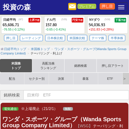
投資の森
押し目
プレミアム
Togg
日経平均
ドル円
NYダウ
(
8/7
)
(
5:55
)
(
5:50
)
上昇
円安
下落
予想
予想
予想
65,606.71
157.80
54,036.93
-76.55 (-0.12%)
-0.65 (-0.41%)
+151.83 (+0.28%)
押し目
レーティング
日本株比較
米国株比較
テーマ株
半導体株
日経平均トップ
米国株トップ
ワンダ・スポーツ・グループ(Wanda Sports Group
Company Limited)
テーパリング・利上げ
米国株
高配当株
銘柄検索
押し目アラート
トップ
ランキング
配当
セクター別
決算
暴落
ETF
銘柄検索
※上場廃止（21/2/1）
電気通信
無配
ワンダ・スポーツ・グループ（Wanda Sports
Group Company Limited）
【WSG】
テーパリング・利