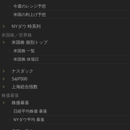
今週のレンジ予想
米国の利上げ予想
NYダウ 時系列
米国株／世界株
米国株 個別トップ
米国株 一覧
米国株 休場日
ナスダック
S&P500
上海総合指数
株価暴落
株価暴落
日経平均株価 暴落
NYダウ平均 暴落