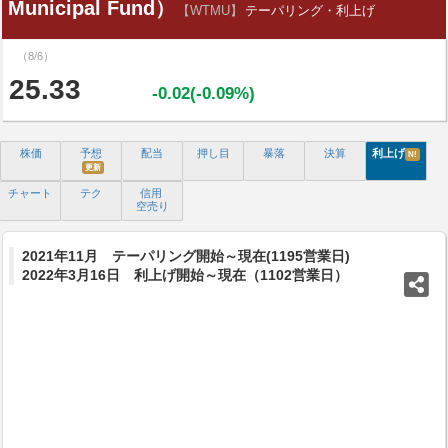
Municipal Fund）
【WTMU】
テーパリング・利上げ
（8/6）
25.33
-0.02(-0.09%)
株価
予想
配当
押し目
暴落
決算
利上げ
N!
更新
チャート
テク
信用
空売り
2021年11月 テーパリング開始～現在(1195営業日)
2022年3月16日 利上げ開始～現在（1102営業日）