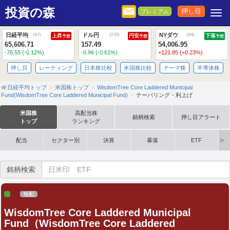
投資の森
押し目
プレミアム
Togg
日経平均
ドル円
NYダウ
(
8/7
)
(
0:55
)
(
8/8
)
上昇
円安
下落
予想
予想
予想
65,606.71
157.49
54,006.95
-76.55 (-0.12%)
-0.96 (-0.61%)
+121.85 (+0.23%)
押し目
レーティング
日本株比較
米国株比較
テーマ株
半導体株
日経平均トップ
米国株トップ
WisdomTree Core Laddered Municipal
Fund(WisdomTree Core Laddered Municipal Fund)
テーパリング・利上げ
米国株
高配当株
銘柄検索
押し目アラート
トップ
ランキング
配当
セクター別
決算
暴落
ETF
銘柄検索
無配
WisdomTree Core Laddered Municipal
Fund（WisdomTree Core Laddered