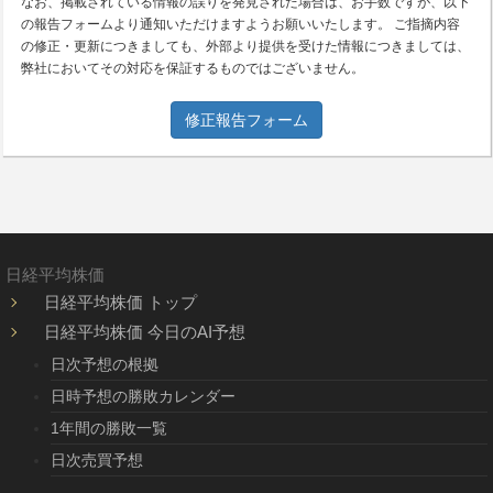
なお、掲載されている情報の誤りを発見された場合は、お手数ですが、以下
の報告フォームより通知いただけますようお願いいたします。 ご指摘内容
の修正・更新につきましても、外部より提供を受けた情報につきましては、
弊社においてその対応を保証するものではございません。
修正報告フォーム
日経平均株価
日経平均株価 トップ
日経平均株価 今日のAI予想
日次予想の根拠
日時予想の勝敗カレンダー
1年間の勝敗一覧
日次売買予想