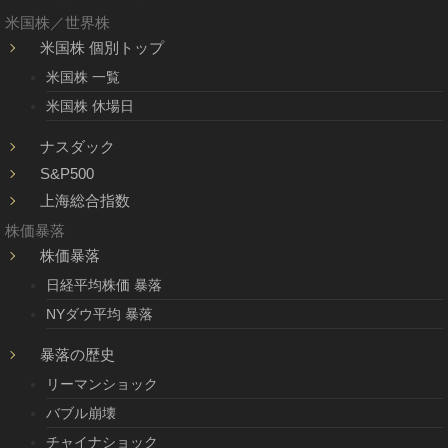
米国株／世界株
米国株 個別トップ
米国株 一覧
米国株 休場日
ナスダック
S&P500
上海総合指数
株価暴落
株価暴落
日経平均株価 暴落
NYダウ平均 暴落
暴落の歴史
リーマンショック
バブル崩壊
チャイナショック