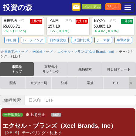
投資の森
押し目
プレミアム
Togg
日経平均
ドル円
NYダウ
(
8/7
)
(
21:55
)
(
6:23
)
上昇
円安
下落
予想
予想
予想
65,606.71
157.18
53,885.10
-76.55 (-0.12%)
-1.27 (-0.80%)
-464.02 (-0.85%)
押し目
レーティング
日本株比較
米国株比較
テーマ株
半導体株
日経平均トップ
米国株トップ
エクセル・ブランズ(Xcel Brands, Inc)
テーパリ
ング・利上げ
米国株
高配当株
銘柄検索
押し目アラート
トップ
ランキング
配当
セクター別
決算
暴落
ETF
銘柄検索
※上場廃止
一般消費財
無配
エクセル・ブランズ（Xcel Brands, Inc）
【XELB】
テーパリング・利上げ