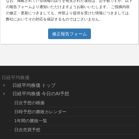
なお、掲載されている情報の誤りを発見された場合は、お手数ですが、以下
の報告フォームより通知いただけますようお願いいたします。 ご指摘内容
の修正・更新につきましても、外部より提供を受けた情報につきましては、
弊社においてその対応を保証するものではございません。
修正報告フォーム
日経平均株価
日経平均株価 トップ
日経平均株価 今日のAI予想
日次予想の根拠
日時予想の勝敗カレンダー
1年間の勝敗一覧
日次売買予想