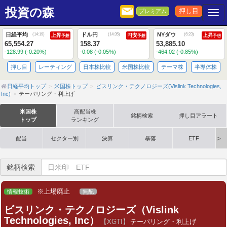
投資の森
押し目
プレミアム
Togg
日経平均
ドル円
NYダウ
(
14:19
)
(
14:35
)
(
6:23
)
上昇
円安
上昇
予想
予想
予想
65,554.27
158.37
53,885.10
-128.99 (-0.20%)
-0.08 (-0.05%)
-464.02 (-0.85%)
押し目
レーティング
日本株比較
米国株比較
テーマ株
半導体株
日経平均トップ
米国株トップ
ビスリンク・テクノロジーズ(Vislink Technologies,
Inc)
テーパリング・利上げ
米国株
高配当株
銘柄検索
押し目アラート
トップ
ランキング
配当
セクター別
決算
暴落
ETF
銘柄検索
※上場廃止
情報技術
無配
ビスリンク・テクノロジーズ（Vislink
Technologies, Inc）
【XGTI】
テーパリング・利上げ