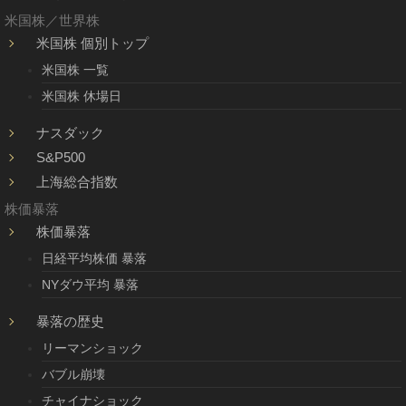
米国株／世界株
米国株 個別トップ
米国株 一覧
米国株 休場日
ナスダック
S&P500
上海総合指数
株価暴落
株価暴落
日経平均株価 暴落
NYダウ平均 暴落
暴落の歴史
リーマンショック
バブル崩壊
チャイナショック