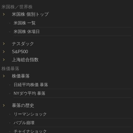
米国株／世界株
米国株 個別トップ
米国株 一覧
米国株 休場日
ナスダック
S&P500
上海総合指数
株価暴落
株価暴落
日経平均株価 暴落
NYダウ平均 暴落
暴落の歴史
リーマンショック
バブル崩壊
チャイナショック