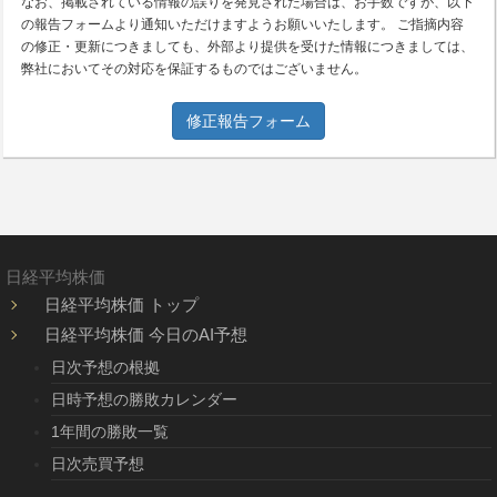
なお、掲載されている情報の誤りを発見された場合は、お手数ですが、以下
の報告フォームより通知いただけますようお願いいたします。 ご指摘内容
の修正・更新につきましても、外部より提供を受けた情報につきましては、
弊社においてその対応を保証するものではございません。
修正報告フォーム
日経平均株価
日経平均株価 トップ
日経平均株価 今日のAI予想
日次予想の根拠
日時予想の勝敗カレンダー
1年間の勝敗一覧
日次売買予想