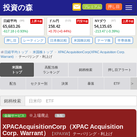
投資の森
押し目
プレミアム
Togg
日経平均
ドル円
NYダウ
(
8/6
)
(
0:15
)
(
8/7
)
上昇
円安
上昇
予想
予想
予想
65,683.26
158.42
54,135.65
-617.18 (-0.93%)
+0.70 (+0.44%)
-213.47 (-0.39%)
押し目
レーティング
日本株比較
米国株比較
テーマ株
半導体株
日経平均トップ
米国株トップ
XPACAcquisitionCorp(XPAC Acquisition Corp.
Warrant)
テーパリング・利上げ
米国株
高配当株
銘柄検索
押し目アラート
トップ
ランキング
配当
セクター別
決算
暴落
ETF
銘柄検索
※上場廃止
金融サービス
無配
XPACAcquisitionCorp（XPAC Acquisition
Corp. Warrant）
【XPAXW】
テーパリング・利上げ