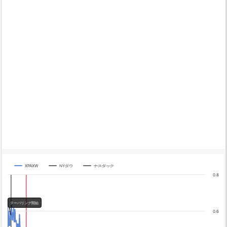
XPAXW
NYダウ
ナスダック
Chart
0.8
Line chart with 3 lines.
The chart has 1 X axis displaying categories.
テーパリング開始
The chart has 4 Y axes displaying yA0, yA1, yA2, and yA3.
0.6
Chart annotations summary