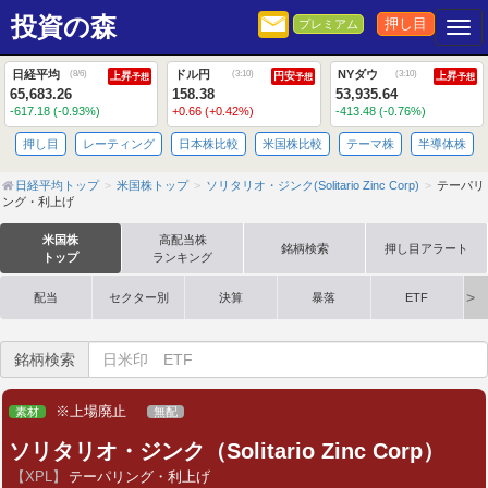
投資の森
押し目
プレミアム
Togg
日経平均
ドル円
NYダウ
(
8/6
)
(
3:10
)
(
3:10
)
上昇
円安
上昇
予想
予想
予想
65,683.26
158.38
53,935.64
-617.18 (-0.93%)
+0.66 (+0.42%)
-413.48 (-0.76%)
押し目
レーティング
日本株比較
米国株比較
テーマ株
半導体株
日経平均トップ
米国株トップ
ソリタリオ・ジンク(Solitario Zinc Corp)
テーパリ
ング・利上げ
米国株
高配当株
銘柄検索
押し目アラート
トップ
ランキング
配当
セクター別
決算
暴落
ETF
銘柄検索
※上場廃止
素材
無配
ソリタリオ・ジンク（Solitario Zinc Corp）
【XPL】
テーパリング・利上げ