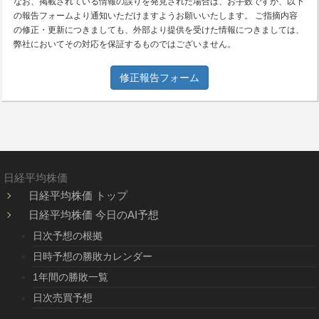
なお、掲載されている情報の誤りを発見された場合は、お手数ですが、以下
の報告フォームより通知いただけますようお願いいたします。 ご指摘内容
の修正・更新につきましても、外部より提供を受けた情報につきましては、
弊社においてその対応を保証するものではございません。
修正報告フォーム
日経平均株価
日経平均株価 トップ
日経平均株価 今日のAI予想
日次予想の根拠
日時予想の勝敗カレンダー
1年間の勝敗一覧
日次売買予想