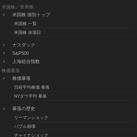
米国株／世界株
米国株 個別トップ
米国株 一覧
米国株 休場日
ナスダック
S&P500
上海総合指数
株価暴落
株価暴落
日経平均株価 暴落
NYダウ平均 暴落
暴落の歴史
リーマンショック
バブル崩壊
チャイナショック