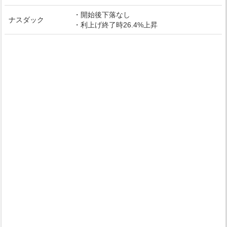
・開始後下落なし
ナスダック
・利上げ終了時26.4%上昇