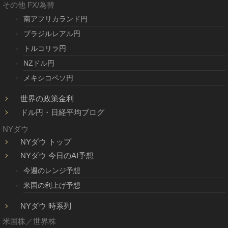
その他 FX/為替
南アフリカランド円
ブラジルレアル円
トルコリラ円
NZドル円
メキシコペソ円
世界の政策金利
ドル円・日経平均ブログ
NYダウ
NYダウ トップ
NYダウ 今日のAI予想
今週のレンジ予想
米国の利上げ予想
NYダウ 時系列
米国株／世界株