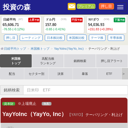
投資の森
押し目
プレミアム
Togg
日経平均
ドル円
NYダウ
(
8/7
)
(
5:55
)
(
5:50
)
上昇
円安
下落
予想
予想
予想
65,606.71
157.80
54,036.93
-76.55 (-0.12%)
-0.65 (-0.41%)
+151.83 (+0.28%)
押し目
レーティング
日本株比較
米国株比較
テーマ株
半導体株
日経平均トップ
米国株トップ
YayYoInc(YayYo, Inc)
テーパリング・利上げ
米国株
高配当株
銘柄検索
押し目アラート
トップ
ランキング
配当
セクター別
決算
暴落
ETF
銘柄検索
※上場廃止
資本財
無配
YayYoInc（YayYo, Inc）
【YAYO】
テーパリング・利上げ
（8/3）