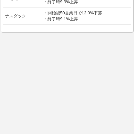
・終了時9.3%上昇
・開始後50営業日で12.0%下落
ナスダック
・終了時9.1%上昇