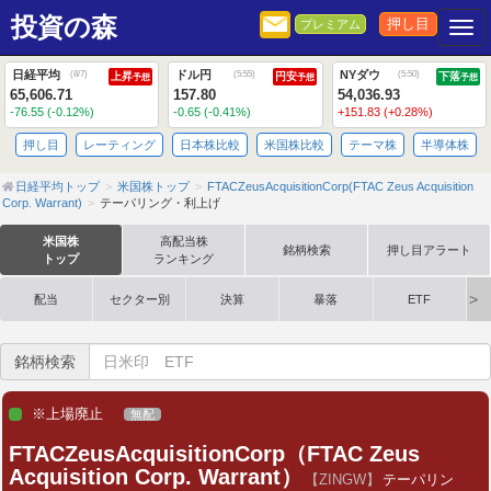
投資の森
押し目
プレミアム
Togg
日経平均
ドル円
NYダウ
(
8/7
)
(
5:55
)
(
5:50
)
上昇
円安
下落
予想
予想
予想
65,606.71
157.80
54,036.93
-76.55 (-0.12%)
-0.65 (-0.41%)
+151.83 (+0.28%)
押し目
レーティング
日本株比較
米国株比較
テーマ株
半導体株
日経平均トップ
米国株トップ
FTACZeusAcquisitionCorp(FTAC Zeus Acquisition
Corp. Warrant)
テーパリング・利上げ
米国株
高配当株
銘柄検索
押し目アラート
トップ
ランキング
配当
セクター別
決算
暴落
ETF
銘柄検索
※上場廃止
無配
FTACZeusAcquisitionCorp（FTAC Zeus
Acquisition Corp. Warrant）
【ZINGW】
テーパリン