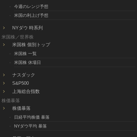
今週のレンジ予想
米国の利上げ予想
NYダウ 時系列
米国株／世界株
米国株 個別トップ
米国株 一覧
米国株 休場日
ナスダック
S&P500
上海総合指数
株価暴落
株価暴落
日経平均株価 暴落
NYダウ平均 暴落