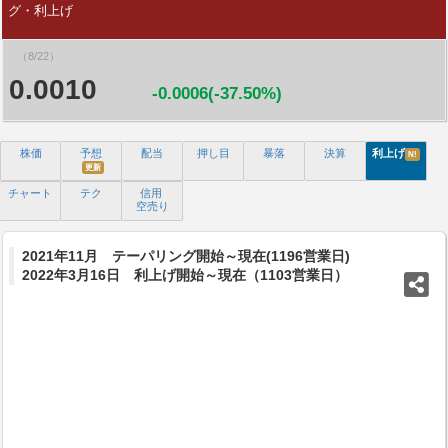
グ・利上げ
（8/22）
0.0010
-0.0006(-37.50%)
株価
予想
配当
押し目
暴落
決算
利上げ
N!
更新
チャート
テク
信用
空売り
2021年11月 テーパリング開始～現在(1196営業日)
2022年3月16日 利上げ開始～現在（1103営業日）