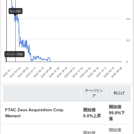
Chart annotations summary
テーパリング開始
利上げ開始
利上げ開始
0.4
0.2
テーパリング開始
0
2026-04-10
…
2024-08-27
2023-01-17
2025-12-11
2024-05-01
2022-09-20
2025-08-18
2024-01-04
2022-05-24
2025-04-22
2023-09-08
2026-08-06
2022-01-…
2024-12-20
2023-05-12
End of interactive chart.
テーパリン
利上げ
グ
開始後
FTAC Zeus Acquisition Corp.
開始後
99.8%下
Warrant
0.0%上昇
落
開始後
開始後