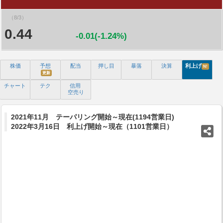
（8/3）
0.44
-0.01(-1.24%)
株価
予想
配当
押し目
暴落
決算
利上げ
N!
更新
チャート
テク
信用
空売り
2021年11月 テーパリング開始～現在(1194営業日)
2022年3月16日 利上げ開始～現在（1101営業日）