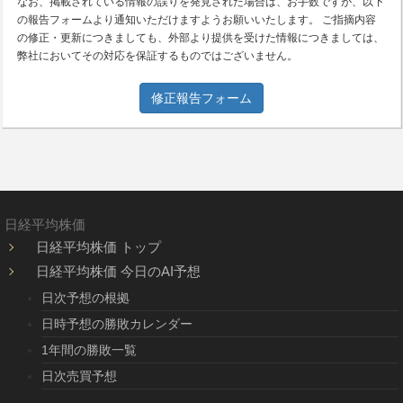
なお、掲載されている情報の誤りを発見された場合は、お手数ですが、以下
の報告フォームより通知いただけますようお願いいたします。 ご指摘内容
の修正・更新につきましても、外部より提供を受けた情報につきましては、
弊社においてその対応を保証するものではございません。
修正報告フォーム
日経平均株価
日経平均株価 トップ
日経平均株価 今日のAI予想
日次予想の根拠
日時予想の勝敗カレンダー
1年間の勝敗一覧
日次売買予想