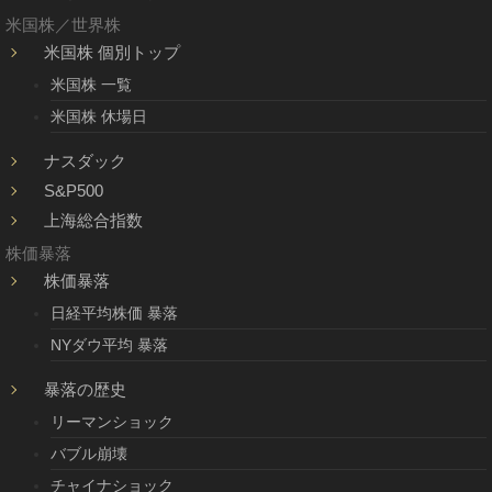
米国株／世界株
米国株 個別トップ
米国株 一覧
米国株 休場日
ナスダック
S&P500
上海総合指数
株価暴落
株価暴落
日経平均株価 暴落
NYダウ平均 暴落
暴落の歴史
リーマンショック
バブル崩壊
チャイナショック