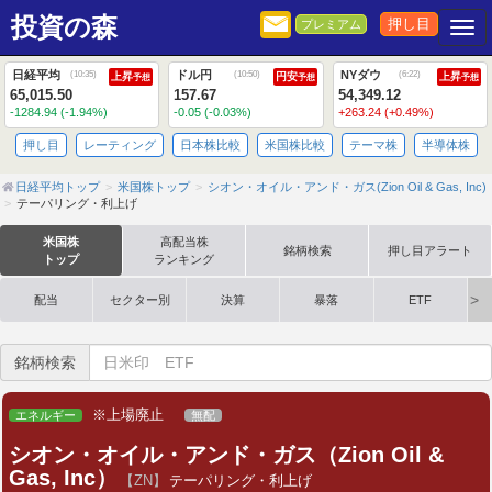
投資の森
押し目
プレミアム
Togg
日経平均
ドル円
NYダウ
(
10:35
)
(
10:50
)
(
6:22
)
上昇
円安
上昇
予想
予想
予想
65,015.50
157.67
54,349.12
-1284.94 (-1.94%)
-0.05 (-0.03%)
+263.24 (+0.49%)
押し目
レーティング
日本株比較
米国株比較
テーマ株
半導体株
日経平均トップ
米国株トップ
シオン・オイル・アンド・ガス(Zion Oil & Gas, Inc)
テーパリング・利上げ
米国株
高配当株
銘柄検索
押し目アラート
トップ
ランキング
配当
セクター別
決算
暴落
ETF
銘柄検索
※上場廃止
エネルギー
無配
シオン・オイル・アンド・ガス（Zion Oil &
Gas, Inc）
【ZN】
テーパリング・利上げ