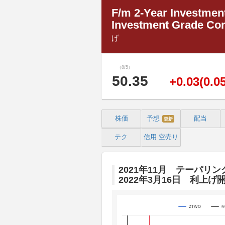
F/m 2-Year Investme
Investment Grade Co
げ
（8/5）
50.35
+0.03(0.0
株価
予想
配当
更新
テク
信用
空売り
2021年11月 テーパリン
2022年3月16日 利上げ
ZTWO
N
Chart