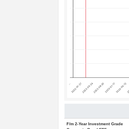
Line chart with 3 lines.
The chart has 1 X axis displaying 
The chart has 4 Y axes displaying
Chart annotations summary
テーパリング開始
利上げ開始
2022-05-24
…
2023-05-12
2022-09-20
2022-01-27
20
2023-01-17
End of interactive chart.
F/m 2-Year Investment Grade