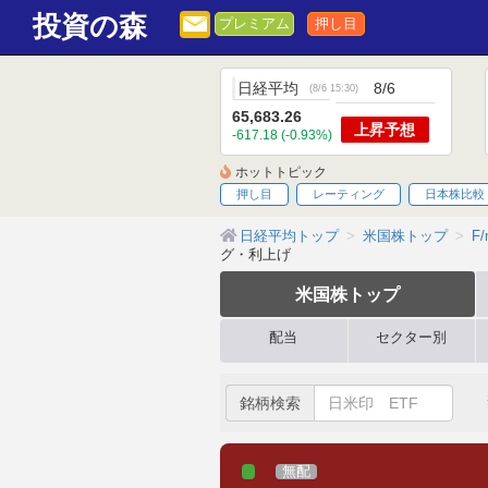
投資の森
プレミアム
押し目
日経平均
8/6
(
8/6 15:30
)
65,683.26
上昇
予想
-617.18 (-0.93%)
ホットトピック
押し目
レーティング
日本株比較
日経平均トップ
米国株トップ
F/
グ・利上げ
米国株
トップ
配当
セクター別
銘柄検索
無配