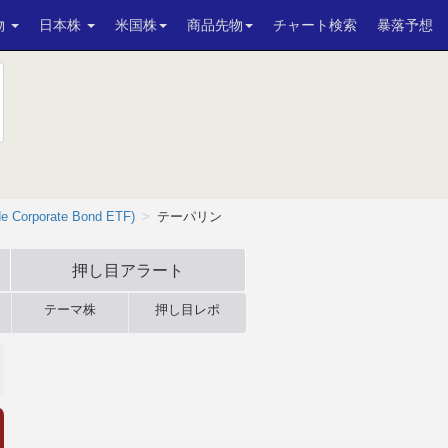
物
日本株
米国株
商品先物
チャート検索
暴落予想
de Corporate Bond ETF)
テーパリン
押し目アラート
テーマ株
押し目レポ