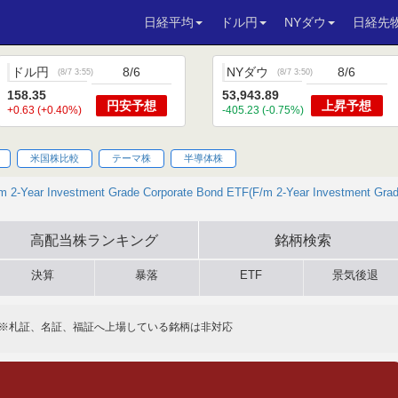
日経平均
ドル円
NYダウ
日経先
ドル円
8/6
NYダウ
8/6
(
8/7 3:55
)
(
8/7 3:50
)
158.35
53,943.89
円安
予想
上昇
予想
+0.63 (+0.40%)
-405.23 (-0.75%)
米国株比較
テーマ株
半導体株
m 2-Year Investment Grade Corporate Bond ETF(F/m 2-Year Investment Gra
高配当株
ランキング
銘柄検索
決算
暴落
ETF
景気後退
※札証、名証、福証へ上場している銘柄は非対応