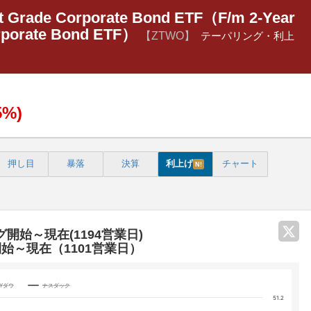
nt Grade Corporate Bond ETF（F/m 2-Year
rporate Bond ETF）
【ZTWO】
テーパリング・利上
5%)
押し目
暴落
決算
利上げ
チャート
N!
グ開始～現在(1194営業日)
開始～現在（1101営業日）
Yダウ
ナスダック
51.2