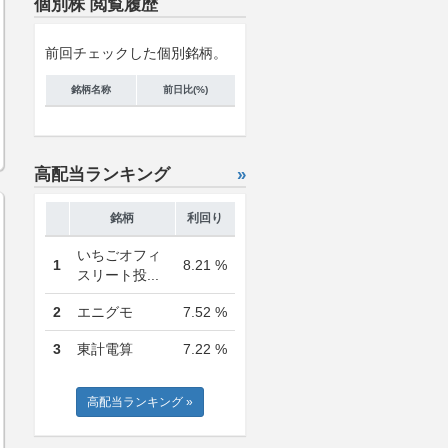
個別株 閲覧履歴
前回チェックした個別銘柄。
銘柄名称
前日比(%)
高配当ランキング
»
銘柄
利回り
いちごオフィ
1
8.21 %
スリート投...
2
エニグモ
7.52 %
3
東計電算
7.22 %
高配当ランキング »