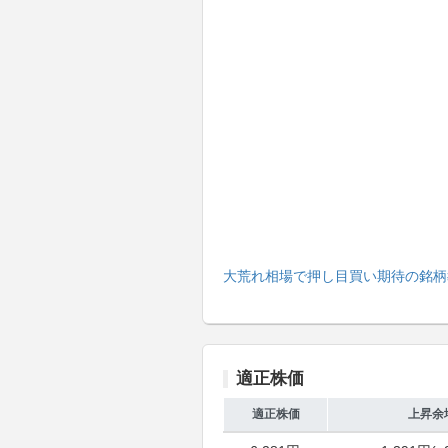
大荒れ相場で押し目買い期待の銘柄
適正株価
適正株価
上昇余