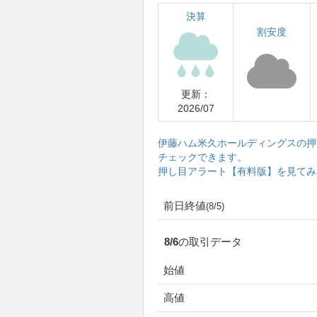
決算
割安度
更新：
2026/07
伊藤ハム米久ホールディングスの押
チェックできます。
押し目アラート【有料版】を見てみ
前日終値
(8/5)
8/6の取引データ
始値
高値