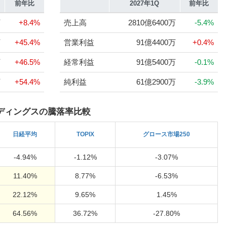
前年比
2027年1Q
前年比
万
+8.4%
売上高
2810億6400万
-5.4%
万
+45.4%
営業利益
91億4400万
+0.4%
万
+46.5%
経常利益
91億5400万
-0.1%
万
+54.4%
純利益
61億2900万
-3.9%
ディングスの騰落率比較
日経
平均
TOPIX
グロース市場250
-4.94%
-1.12%
-3.07%
11.40%
8.77%
-6.53%
22.12%
9.65%
1.45%
64.56%
36.72%
-27.80%