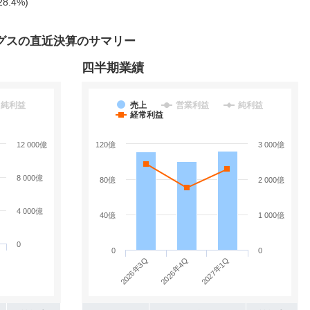
28.4%)
グスの直近決算のサマリー
四半期業績
純利益
売上
営業利益
純利益
経常利益
12 000億
120億
3 000億
8 000億
80億
2 000億
4 000億
40億
1 000億
0
0
0
2026年3Q
2027年1Q
2026年4Q