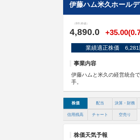
伊藤ハム米久ホールデ
（8/6 終値）
4,890.0
+35.00(0.
業績適正株価 6,281
事業内容
伊藤ハムと米久の経営統合
手。
株価
配当
決算・財務
信用残高
チャート
空売り
株価天気予報