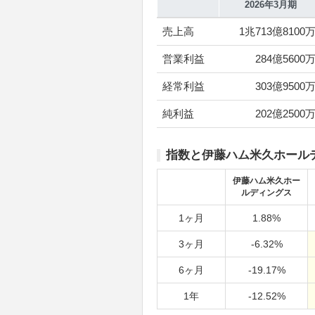
2026年3月期
売上高
1兆713億8100
営業利益
284億5600
経常利益
303億9500
純利益
202億2500
指数と伊藤ハム米久ホール
伊藤ハム米久ホー
ルディングス
1ヶ月
1.88%
3ヶ月
-6.32%
6ヶ月
-19.17%
1年
-12.52%