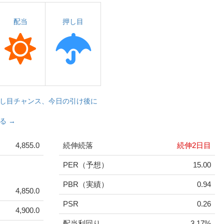
配当
押し目
し目チャンス、今日の引け後に
る →
4,855.0
続伸続落
続伸2日目
PER（予想）
15.00
PBR（実績）
0.94
4,850.0
PSR
0.26
4,900.0
配当利回り
3.17%