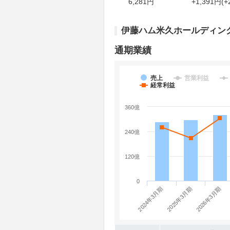
6,281円
+1,391円(+
伊藤ハム米久ホールディン
通期業績
売上
営業利益
経常利益
360億
240億
120億
0
2024年3月期
2026年3月期
2025年3月期