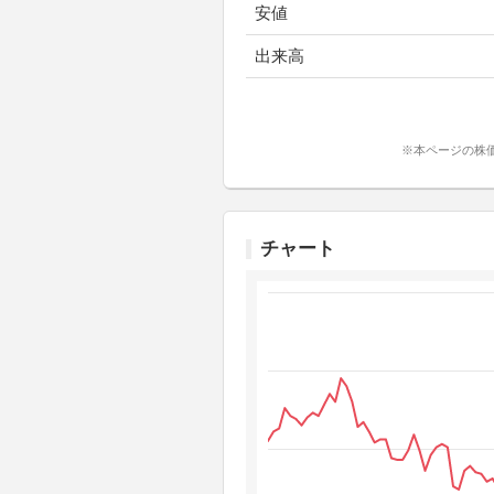
安値
出来高
※本ページの株
チャート