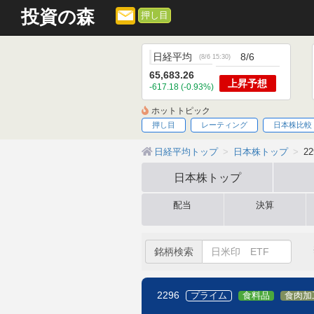
投資の森
押し目
日経平均
8/6
(
8/6 15:30
)
65,683.26
上昇
予想
-617.18 (-0.93%)
ホットトピック
押し目
レーティング
日本株比較
日経平均トップ
日本株トップ
2
日本株
トップ
配当
決算
銘柄検索
2296
プライム
食料品
食肉加