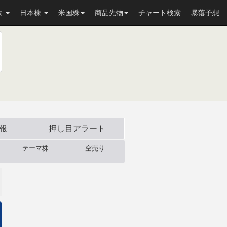
物
日本株
米国株
商品先物
チャート検索
暴落予想
速報
押し目
アラート
テーマ株
空売り