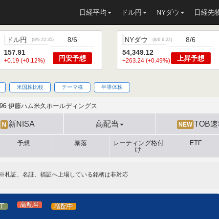
日経平均
ドル円
NYダウ
日経先
ドル円
8/6
NYダウ
8/6
(
8/6 22:35
)
(
8/6 6:22
)
157.91
54,349.12
円安
予想
上昇
予想
+0.19 (+0.12%)
+263.24 (+0.49%)
米国株比較
テーマ株
半導体株
296 伊藤ハム米久ホールディングス
新NISA
高配当
TOB
N
NEW
予想
暴落
レーティング格付
ETF
け
※札証、名証、福証へ上場している銘柄は非対応
高配当
工
増配中