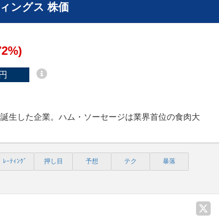
ィングス 株価
72%)
円
で誕生した企業。ハム・ソーセージは業界首位の食肉大
ﾚｰﾃｨﾝｸﾞ
押し目
予想
テク
暴落