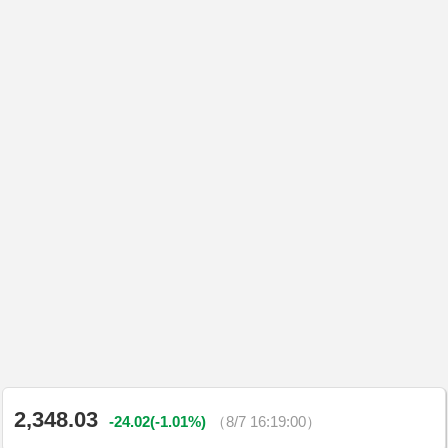
2,348.03
-24.02(-1.01%)
（8/7 16:19:00）