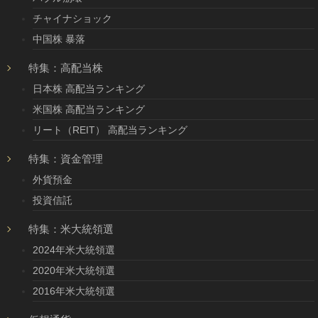
チャイナショック
中国株 暴落
特集：高配当株
日本株 高配当ランキング
米国株 高配当ランキング
リート（REIT） 高配当ランキング
特集：資金管理
外貨預金
投資信託
特集：米大統領選
2024年米大統領選
2020年米大統領選
2016年米大統領選