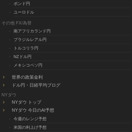
ポンド円
ユーロドル
その他 FX/為替
南アフリカランド円
ブラジルレアル円
トルコリラ円
NZドル円
メキシコペソ円
世界の政策金利
ドル円・日経平均ブログ
NYダウ
NYダウ トップ
NYダウ 今日のAI予想
今週のレンジ予想
米国の利上げ予想