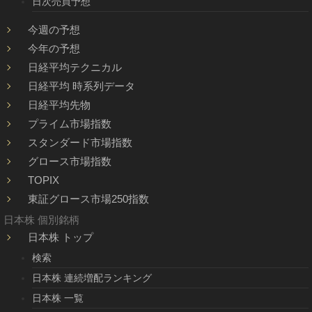
日次売買予想
今週の予想
今年の予想
日経平均テクニカル
日経平均 時系列データ
日経平均先物
プライム市場指数
スタンダード市場指数
グロース市場指数
TOPIX
東証グロース市場250指数
日本株 個別銘柄
日本株 トップ
検索
日本株 連続増配ランキング
日本株 一覧