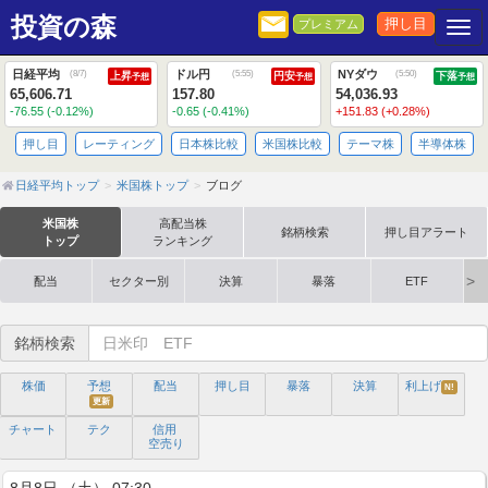
投資の森
押し目
プレミアム
Togg
日経平均
ドル円
NYダウ
(
8/7
)
(
5:55
)
(
5:50
)
上昇
円安
下落
予想
予想
予想
65,606.71
157.80
54,036.93
-76.55 (-0.12%)
-0.65 (-0.41%)
+151.83 (+0.28%)
押し目
レーティング
日本株比較
米国株比較
テーマ株
半導体株
日経平均トップ
米国株トップ
ブログ
米国株
高配当株
銘柄検索
押し目アラート
トップ
ランキング
配当
セクター別
決算
暴落
ETF
銘柄検索
株価
予想
配当
押し目
暴落
決算
利上げ
N!
更新
チャート
テク
信用
空売り