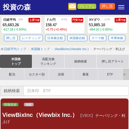
投資の森
押し目
プレミアム
Togg
日経平均
ドル円
NYダウ
(
8/6
)
(
6:25
)
(
5:20
)
上昇
円安
上昇
予想
予想
予想
65,683.26
158.47
53,885.10
-617.18 (-0.93%)
+0.75 (+0.48%)
-464.02 (-0.85%)
押し目
レーティング
日本株比較
米国株比較
テーマ株
半導体株
日経平均トップ
米国株トップ
ViewBixInc(Viewbix Inc.)
テーパリング・利上げ
米国株
高配当株
銘柄検索
押し目アラート
トップ
ランキング
配当
セクター別
決算
暴落
ETF
銘柄検索
情報技術
無配
ViewBixInc（Viewbix Inc.）
【VBIX】
テーパリング・利
上げ