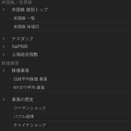
米国株／世界株
米国株 個別トップ
米国株 一覧
米国株 休場日
ナスダック
S&P500
上海総合指数
株価暴落
株価暴落
日経平均株価 暴落
NYダウ平均 暴落
暴落の歴史
リーマンショック
バブル崩壊
チャイナショック