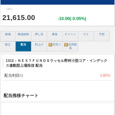
（3/7）
21,615.00
-10.00(-0.05%)
株価
構成銘柄
押し目
暴落
チャート
テク
予想
積立
配当
利上げ
空売り
信用残
N!
N!
高
1312：ＮＥＸＴＦＵＮＤＳラッセル野村小型コア・インデック
ス連動型上場投信 配当
配当利回り
3.80%
配当推移チャート