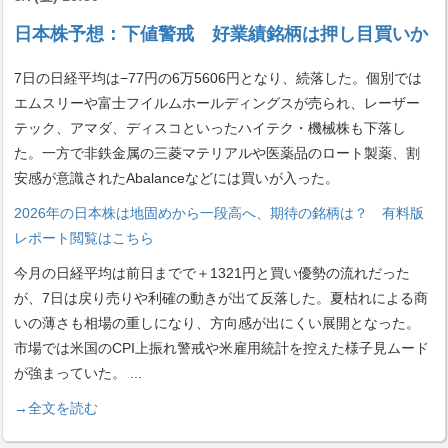
日本株予想：下値警戒 好業績銘柄は押し目買いか
7日の日経平均は−77円の6万5606円となり、続落した。個別では
エムスリーや富士フイルムホールディングスが売られ、レーザー
テック、アマダ、ディスコといったハイテク・機械株も下落し
た。一方で非鉄金属の三菱マテリアルや医薬品のロート製薬、割
安感が意識されたAbalanceなどには買いが入った。
2026年の日本株は地固めから一段高へ、期待の銘柄は？ 有料版
レポート閲覧はこちら
今月の日経平均は前日までで＋1321円と買い優勢の流れだった
が、7日は戻り売りや利確の動きが出て反落した。夏枯れによる商
いの薄さも相場の重しになり、方向感が出にくい展開となった。
市場では米国のCPI上振れ警戒や米雇用統計を控えた様子見ムード
が強まっていた。
...
→全文を読む