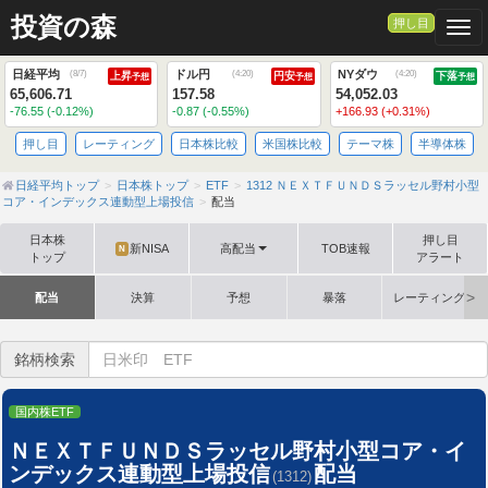
投資の森
押し目
Togg
日経平均
ドル円
NYダウ
(
8/7
)
(
4:20
)
(
4:20
)
上昇
円安
下落
予想
予想
予想
65,606.71
157.58
54,052.03
-76.55 (-0.12%)
-0.87 (-0.55%)
+166.93 (+0.31%)
押し目
レーティング
日本株比較
米国株比較
テーマ株
半導体株
日経平均トップ
日本株トップ
ETF
1312 ＮＥＸＴＦＵＮＤＳラッセル野村小型
コア・インデックス連動型上場投信
配当
日本株
押し目
新NISA
高配当
TOB速報
N
トップ
アラート
配当
決算
予想
暴落
レーティング格
銘柄検索
国内株ETF
ＮＥＸＴＦＵＮＤＳラッセル野村小型コア・イ
ンデックス連動型上場投信
配当
(1312)