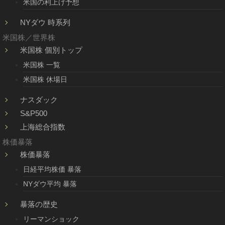
米国の利上げ予想
NYダウ 時系列
米国株／世界株
米国株 個別トップ
米国株 一覧
米国株 休場日
ナスダック
S&P500
上海総合指数
株価暴落
株価暴落
日経平均株価 暴落
NYダウ平均 暴落
暴落の歴史
リーマンショック