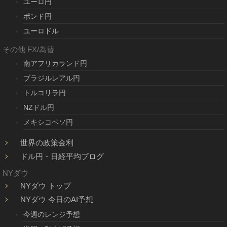
ユーロ円
ポンド円
ユーロドル
その他 FX/為替
南アフリカランド円
ブラジルレアル円
トルコリラ円
NZドル円
メキシコペソ円
世界の政策金利
ドル円・日経平均ブログ
NYダウ
NYダウ トップ
NYダウ 今日のAI予想
今週のレンジ予想