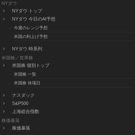
NYダウ
NYダウ トップ
NYダウ 今日のAI予想
今週のレンジ予想
米国の利上げ予想
NYダウ 時系列
米国株／世界株
米国株 個別トップ
米国株 一覧
米国株 休場日
ナスダック
S&P500
上海総合指数
株価暴落
株価暴落