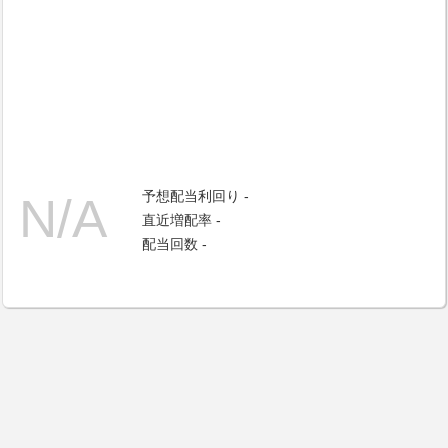
予想配当利回り -
直近増配率 -
配当回数 -