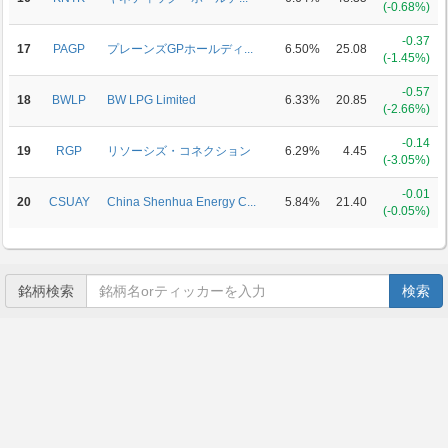
(-0.68%)
-0.37
17
PAGP
プレーンズGPホールディ...
6.50%
25.08
(-1.45%)
-0.57
18
BWLP
BW LPG Limited
6.33%
20.85
(-2.66%)
-0.14
19
RGP
リソーシズ・コネクション
6.29%
4.45
(-3.05%)
-0.01
20
CSUAY
China Shenhua Energy C...
5.84%
21.40
(-0.05%)
銘柄検索
検索