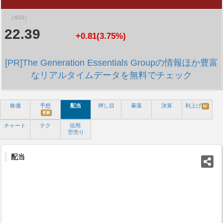
（4/16）
22.39
+0.81(3.75%)
[PR]The Generation Essentials Groupの情報ほか豊富
なリアルタイムデータを無料でチェック
株価
予想
配当
押し目
暴落
決算
利上げ
N!
更新
チャート
テク
信用
空売り
配当