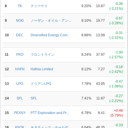
-0.36
8
TK
ティーケイ
9.20%
10.87
(-3.21%)
-0.67
9
NOG
ノーザン・オイル・アン...
9.10%
19.77
(-3.28%)
-0.31
10
DEC
Diversified Energy Com...
8.86%
13.09
(-2.31%)
-1.00
11
FRO
フロントライン
8.24%
37.97
(-2.57%)
-0.18
12
HAFN
Hafnia Limited
8.12%
7.27
(-2.42%)
-0.47
13
LPG
ドリアンLPG
7.78%
43.05
(-1.08%)
-0.27
14
SFL
SFL
7.41%
11.87
(-2.22%)
+0.46
15
PEXNY
PTT Exploration and Pr...
6.78%
8.41
(5.79%)
-0.33
16
KNTK
キネティック・ホールデ...
6.64%
48.35