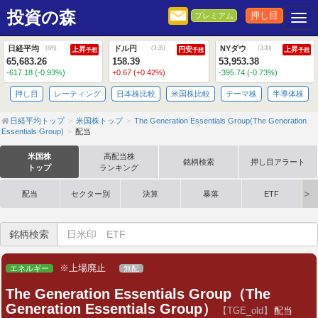
投資の森
押し目
プレミアム
Togg
日経平均
ドル円
NYダウ
(
8/6
)
(
3:35
)
(
3:30
)
上昇
円安
上昇
予想
予想
予想
65,683.26
158.39
53,953.38
-617.18 (-0.93%)
+0.67 (+0.42%)
-395.74 (-0.73%)
押し目
レーティング
日本株比較
米国株比較
テーマ株
半導体株
日経平均トップ
米国株トップ
The Generation Essentials Group(The Generation
Essentials Group)
配当
米国株
高配当株
銘柄検索
押し目アラート
トップ
ランキング
配当
セクター別
決算
暴落
ETF
銘柄検索
※上場廃止
エネルギー
無配
The Generation Essentials Group（The
Generation Essentials Group）
【TGE_old】
配当