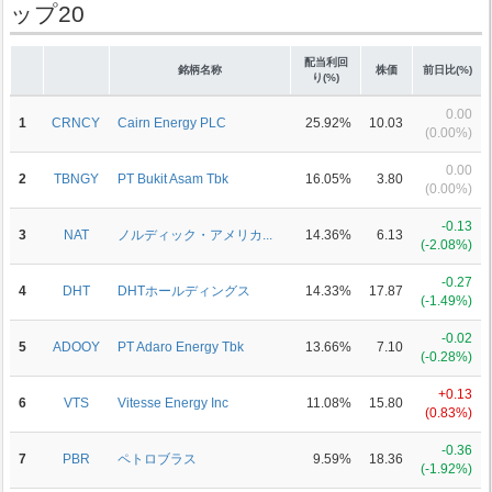
ップ20
配当利回
銘柄名称
株価
前日比(%)
り(%)
0.00
1
CRNCY
Cairn Energy PLC
25.92%
10.03
(0.00%)
0.00
2
TBNGY
PT Bukit Asam Tbk
16.05%
3.80
(0.00%)
-0.13
3
NAT
ノルディック・アメリカ...
14.36%
6.13
(-2.08%)
-0.27
4
DHT
DHTホールディングス
14.33%
17.87
(-1.49%)
-0.02
5
ADOOY
PT Adaro Energy Tbk
13.66%
7.10
(-0.28%)
+0.13
6
VTS
Vitesse Energy Inc
11.08%
15.80
(0.83%)
-0.36
7
PBR
ペトロブラス
9.59%
18.36
(-1.92%)