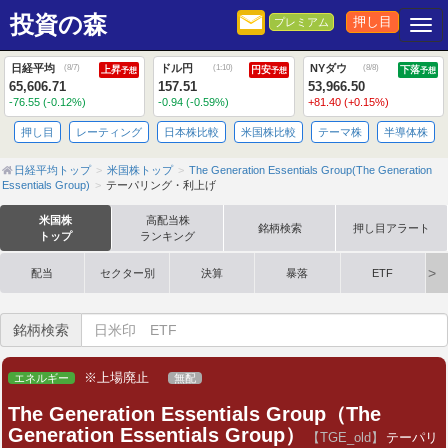
投資の森
押し目
プレミアム
Togg
日経平均
ドル円
NYダウ
(
8/7
)
(
1:10
)
(
8/8
)
上昇
円安
下落
予想
予想
予想
65,606.71
157.51
53,966.50
-76.55 (-0.12%)
-0.94 (-0.59%)
+81.40 (+0.15%)
押し目
レーティング
日本株比較
米国株比較
テーマ株
半導体株
日経平均トップ
米国株トップ
The Generation Essentials Group(The Generation
Essentials Group)
テーパリング・利上げ
米国株
高配当株
銘柄検索
押し目アラート
トップ
ランキング
配当
セクター別
決算
暴落
ETF
銘柄検索
※上場廃止
エネルギー
無配
The Generation Essentials Group（The
Generation Essentials Group）
【TGE_old】
テーパリ