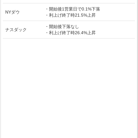
・開始後1営業日で0.1%下落
NYダウ
・利上げ終了時21.5%上昇
・開始後下落なし
ナスダック
・利上げ終了時26.4%上昇