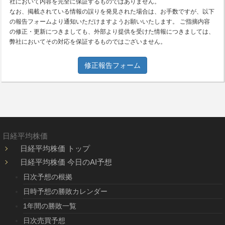
社において内容を完全に保証するものではありません。
なお、掲載されている情報の誤りを発見された場合は、お手数ですが、以下
の報告フォームより通知いただけますようお願いいたします。 ご指摘内容
の修正・更新につきましても、外部より提供を受けた情報につきましては、
弊社においてその対応を保証するものではございません。
修正報告フォーム
日経平均株価
日経平均株価 トップ
日経平均株価 今日のAI予想
日次予想の根拠
日時予想の勝敗カレンダー
1年間の勝敗一覧
日次売買予想