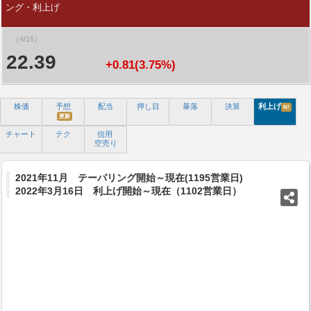
ング・利上げ
（4/16）
22.39
+0.81(3.75%)
株価
予想
配当
押し目
暴落
決算
利上げ
N!
更新
チャート
テク
信用
空売り
2021年11月 テーパリング開始～現在(1195営業日)
2022年3月16日 利上げ開始～現在（1102営業日）