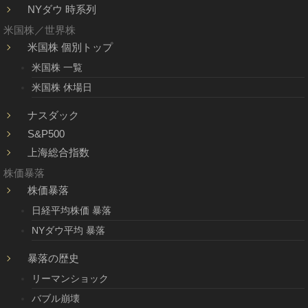
NYダウ 時系列
米国株／世界株
米国株 個別トップ
米国株 一覧
米国株 休場日
ナスダック
S&P500
上海総合指数
株価暴落
株価暴落
日経平均株価 暴落
NYダウ平均 暴落
暴落の歴史
リーマンショック
バブル崩壊