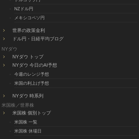
NZドル円
メキシコペソ円
世界の政策金利
ドル円・日経平均ブログ
NYダウ
NYダウ トップ
NYダウ 今日のAI予想
今週のレンジ予想
米国の利上げ予想
NYダウ 時系列
米国株／世界株
米国株 個別トップ
米国株 一覧
米国株 休場日