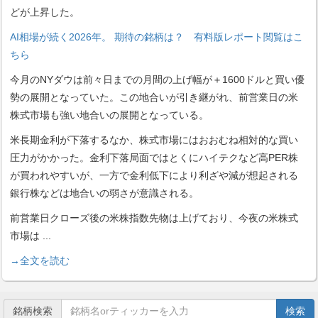
どが上昇した。
AI相場が続く2026年。 期待の銘柄は？ 有料版レポート閲覧はこ
ちら
今月のNYダウは前々日までの月間の上げ幅が＋1600ドルと買い優
勢の展開となっていた。この地合いが引き継がれ、前営業日の米
株式市場も強い地合いの展開となっている。
米長期金利が下落するなか、株式市場にはおおむね相対的な買い
圧力がかかった。金利下落局面ではとくにハイテクなど高PER株
が買われやすいが、一方で金利低下により利ざや減が想起される
銀行株などは地合いの弱さが意識される。
前営業日クローズ後の米株指数先物は上げており、今夜の米株式
市場は
...
→全文を読む
銘柄検索
検索