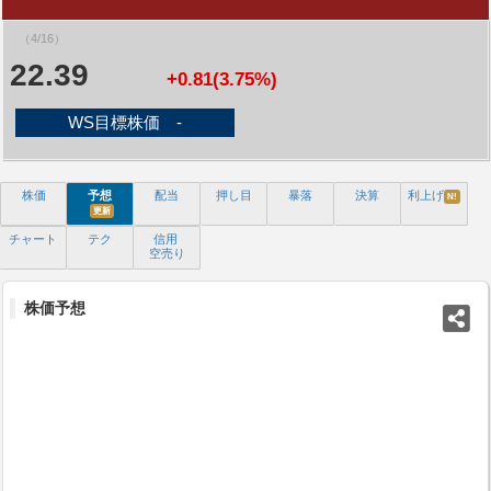
（4/16）
22.39
+0.81(3.75%)
WS目標株価 -
株価
予想
配当
押し目
暴落
決算
利上げ
N!
更新
チャート
テク
信用
空売り
株価予想