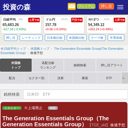
投資の森
押し目
プレミアム
Togg
日経平均
ドル円
NYダウ
(
8/6
)
(
16:20
)
(
6:22
)
上昇
円安
上昇
予想
予想
予想
65,683.26
157.78
54,349.12
-617.18 (-0.93%)
+0.06 (+0.04%)
+263.24 (+0.49%)
押し目
レーティング
日本株比較
米国株比較
テーマ株
半導体株
日経平均トップ
米国株トップ
The Generation Essentials Group(The Generation
Essentials Group)
株価予想
米国株
高配当株
銘柄検索
押し目アラート
トップ
ランキング
配当
セクター別
決算
暴落
ETF
銘柄検索
※上場廃止
エネルギー
無配
The Generation Essentials Group（The
Generation Essentials Group）
【TGE_old】
株価予想