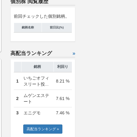
個別株 閲覧履歴
前回チェックした個別銘柄。
銘柄名称
前日比(%)
高配当ランキング
»
銘柄
利回り
いちごオフィ
1
8.21 %
スリート投...
ムゲンエステ
2
7.61 %
ート
3
エニグモ
7.46 %
高配当ランキング »