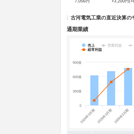
7,056円
+3,200円(+
古河電気工業の直近決算の
通期業績
売上
営業利益
経常利益
900億
600億
300億
0
2024年3月期
2026年3月期
2025年3月期