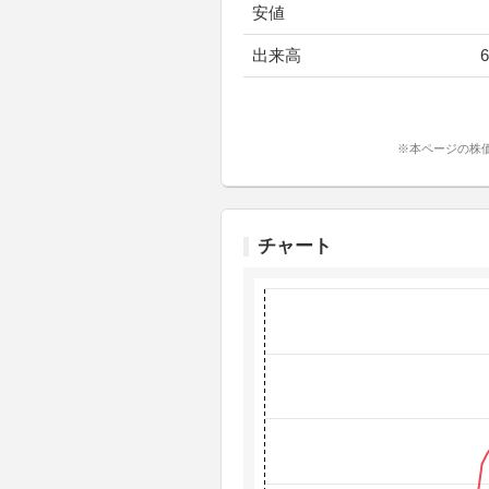
安値
出来高
6
※本ページの株
チャート