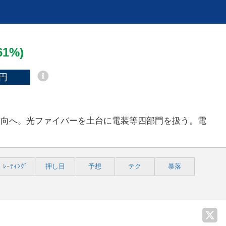
.61%)
円
方向へ。光ファイバーを土台に電装等四部門を扱う。電
ﾚｰﾃｨﾝｸﾞ
押し目
予想
テク
暴落