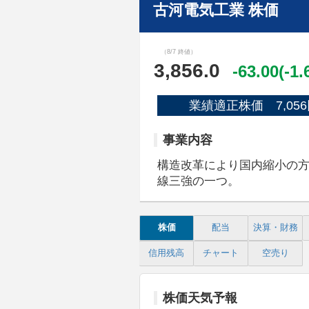
古河電気工業 株価
（8/7 終値）
3,856.0
-63.00(-1
業績適正株価 7,056
事業内容
構造改革により国内縮小の
線三強の一つ。
株価
配当
決算・財務
信用残高
チャート
空売り
株価天気予報