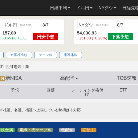
日経平均
ドル円
NYダウ
日経先
ドル円
8/7
NYダウ
8/7
(
8/8 5:55
)
(
8/8 5:50
)
157.80
54,036.93
円安
予想
下落
予想
-0.65 (-0.41%)
+151.83 (+0.28%)
米国株比較
テーマ株
半導体株
801 古河電気工業
新NISA
高配当
TOB速報
N
予想
暴落
レーティング格付
ETF
け
※札証、名証、福証へ上場している銘柄は非対応
非鉄金属
電線・光ケーブル
低配当
増配中