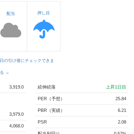
押し目
配当
日の引け後にチェックできま
る →
3,919.0
続伸続落
上昇1日目
PER（予想）
25.84
PBR（実績）
6.21
3,979.0
PSR
2.08
4,068.0
配当利回り
0.57%