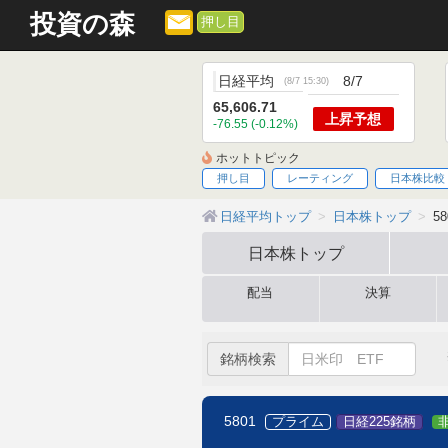
投資の森
押し目
日経平均
8/7
(
8/7 15:30
)
65,606.71
上昇
予想
-76.55 (-0.12%)
ホットトピック
押し目
レーティング
日本株比較
日経平均トップ
日本株トップ
5
日本株
トップ
配当
決算
銘柄検索
5801
プライム
日経225銘柄