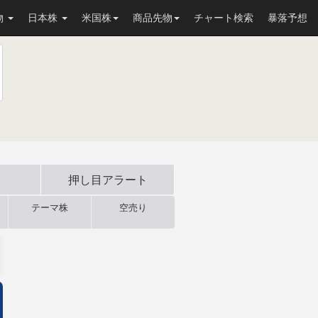
物
日本株
米国株
商品先物
チャート検索
暴落予想
押し目
アラート
テーマ株
空売り