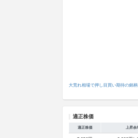
大荒れ相場で押し目買い期待の銘柄
適正株価
適正株価
上昇余