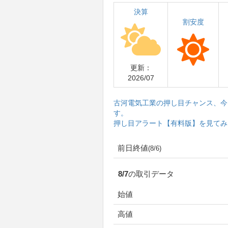
決算
割安度
更新：
2026/07
古河電気工業の押し目チャンス、今
す。
押し目アラート【有料版】を見てみ
前日終値
(8/6)
8/7の取引データ
始値
高値