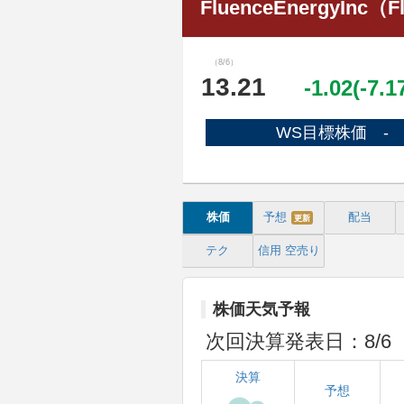
FluenceEnergyInc（Fl
（8/6）
13.21
-1.02(-7.
WS目標株価 -
株価
予想
配当
更新
テク
信用
空売り
株価天気予報
次回決算発表日：8/6
決算
予想