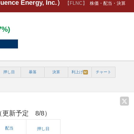
uence Energy, Inc.）
【FLNC】
株価・配当・決算
17%)
押し目
暴落
決算
利上げ
チャート
N!
（更新予定 8/8）
配当
押し目