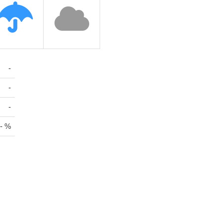
-
-
-
- %