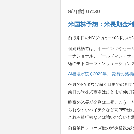
8/7(金) 07:30
米国株予想：米長期金利
前取引日のNYダウはー465ドルの
個別銘柄では、ボーイングやセー
ーナショナル、ゴールドマン・サ
術のモトローラ・ソリューション
AI相場が続く2026年。 期待の
今月のNYダウは前々日までの月間
業日の米株式市場はひとまず伸び
昨夜の米長期金利は上昇。こうし
られやすいハイテクなど高PER株
される銀行株などは強い地合いも
前営業日クローズ後の米株指数先