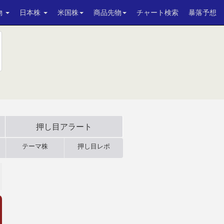
物
日本株
米国株
商品先物
チャート検索
暴落予想
押し目アラート
テーマ株
押し目レポ