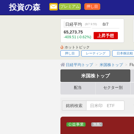
投資の森
プレミアム
押し目
日経平均
8/7
(
8/7 9:55
)
65,273.75
上昇
予想
-409.51 (-0.62%)
ホットトピック
押し目
レーティング
日本株比較
日経平均トップ
米国株トップ
Fl
米国株
トップ
配当
セクター別
銘柄検索
公益事業
無配