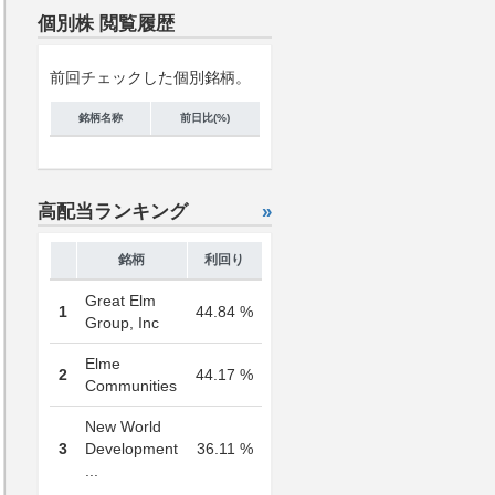
個別株 閲覧履歴
前回チェックした個別銘柄。
銘柄名称
前日比(%)
高配当ランキング
»
銘柄
利回り
Great Elm
1
44.84 %
Group, Inc
Elme
2
44.17 %
Communities
New World
3
Development
36.11 %
...