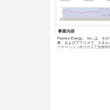
26/05/11
26/05/25
26
Jun '2
事業内容
Fluence Energy、 In
東、およびアフリカで、エネル
リケーション向けの人工知能対
ドウェア、ソフトウェア、およ
ジ製品を販売しています。その
貯蔵製品であるGridstac
ク。太陽光の取り込みと供給を最適
ギー負荷プロファイルを平坦化
同社はまた、ストレージ製品の
スも提供しています。運用およ
プリケーションとソリューショ
しています。 Fluence Ener
置いています。