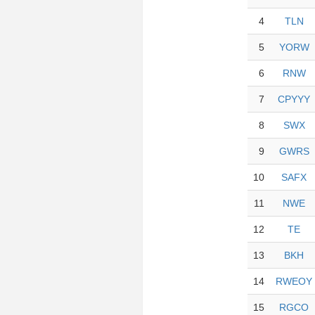
4
TLN
5
YORW
6
RNW
7
CPYYY
8
SWX
9
GWRS
10
SAFX
11
NWE
12
TE
13
BKH
14
RWEOY
15
RGCO