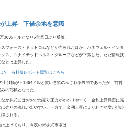
が上昇 下値余地を意識
5万3885ドルとなり6営業日ぶり反落。
ルスフォース・ドットコムなどが売られたほか、ハネウェル・インタ
ックス、ユナイテッドヘルス・グループなどが下落した。ただ情報技
ズなどは上昇した。
銘柄は？ 有料版レポート閲覧はこちら
の上げ幅が＋1864ドルと買い意欲の示される展開であったが、前営
悩みの商状となった。
たなか株式にはおおむね売り圧力がかかりやすく、金利上昇局面に売
には売りの流れが出やすい。一方で、金利上昇により利ざや増が想起
意識される。
物は上げており、今夜の米株式市場は
...