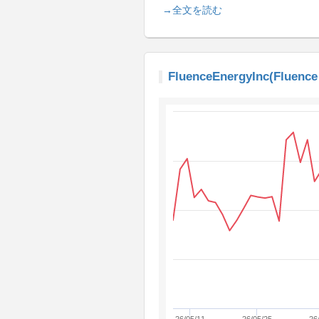
→全文を読む
FluenceEnergyInc(Fluenc