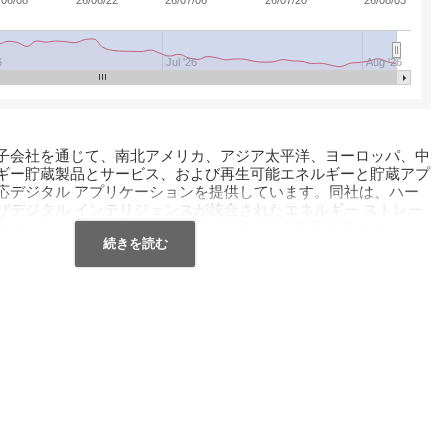
/06/08
26/06/22
26/07/06
26/07/20
26/08/03
6
Jul '26
Aug '26
c. は、その子会社を通じて、南北アメリカ、アジア太平洋、ヨーロッパ、中
ギー貯蔵製品とサービス、および再生可能エネルギーと貯蔵アプ
応デジタル アプリケーションを提供しています。同社は、ハー
びデジタル インテリジェンスが統合されたエネルギー ストレー
エネルギー貯蔵製品には、グリッド規模の産業用強度エネルギー
kが含まれます。電力システムを制御および操作するウルトラスタッ
化するためのサンスタック。 Edgestack は、施設のエネル
するために必要なときに放電する商用エネルギー貯蔵製品です。
展開をサポートするエンジニアリングおよびデリバリー サービ
び保守サービス。サービスとしてのエネルギー貯蔵。デジタルア
ン。公益事業、開発者、商用および産業の顧客にサービスを提供
gy、 Inc. は 2018 年に設立され、バージニア州アーリントンに本社を