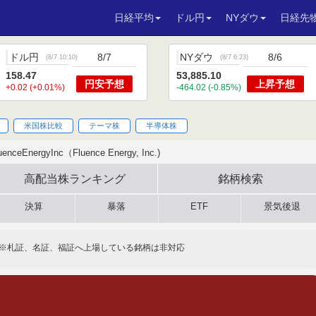
日経平均
ドル円
NYダウ
日経先
ドル円
8/7
NYダウ
8/6
(
8/7 10:10
)
(
8/7 6:23
)
158.47
53,885.10
円安
予想
上昇
予想
+0.02 (+0.01%)
-464.02 (-0.85%)
米国株比較
テーマ株
半導体株
uenceEnergyInc（Fluence Energy, Inc.)
高配当株
ランキング
銘柄検索
決算
暴落
ETF
景気後退
※札証、名証、福証へ上場している銘柄は非対応