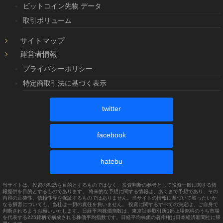
ビットコイン先物 データ
取引ボリューム
サイトマップ
運営者情報
プライバシーポリシー
特定商取引法に基づく表示
twitter
facebook
hatebu
当サイトは、投資の勧誘を目的とするものではなく、投資判断の参考として投資一般に関する情
報提供を目的とするものであります。 将来的な予想に関する情報は、あくまで予想であり、その
内容の正確性、信頼性等を保証するものではありません。当サイトの情報に基づいて被ったいか
なる損害についても、当社は一切の責任を負いません。 投資に関するすべての決定は、ご自身で
判断されるようお願いいたします。日経平均株価指数は、東京証券取引所1部上場銘柄のうち市場
を代表する225銘柄で構成される株価平均指数です。日経平均株価の著作権は日本経済新聞社に帰