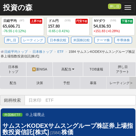
投資の森
押し目
Togg
日経平均
ドル円
NYダウ
(
8/7
)
(
5:55
)
(
5:50
)
上昇
円安
下落
予想
予想
予想
65,606.71
157.80
54,036.93
-76.55 (-0.12%)
-0.65 (-0.41%)
+151.83 (+0.28%)
押し目
レーティング
日本株比較
米国株比較
テーマ株
半導体株
日経平均トップ
日本株トップ
ETF
1584 サムスンKODEXサムスングループ株証
券上場指数投資信託[株式]
日本株
押し目
新NISA
高配当
TOB速報
N
トップ
アラート
配当
決算
予想
暴落
レーティング格
銘柄検索
※上場廃止
外国株ETF
サムスンKODEXサムスングループ株証券上場指
数投資信託[株式]
株価
(1584)