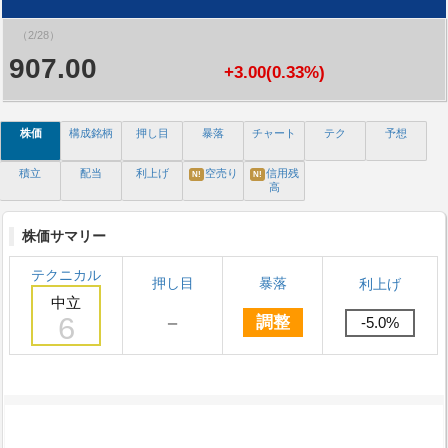
（2/28）
907.00
+3.00(0.33%)
株価
構成銘柄
押し目
暴落
チャート
テク
予想
積立
配当
利上げ
空売り
信用残
N!
N!
高
株価サマリー
テクニカル
押し目
暴落
利上げ
中立
6
－
調整
-5.0%