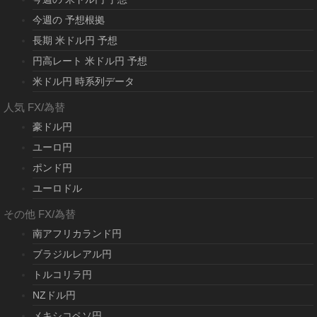
今週の 予想根拠
長期 米ドル円 予想
円高レート 米ドル円 予想
米ドル円 時系列データ
人気 FX/為替
豪ドル円
ユーロ円
ポンド円
ユーロドル
その他 FX/為替
南アフリカランド円
ブラジルレアル円
トルコリラ円
NZドル円
メキシコペソ円