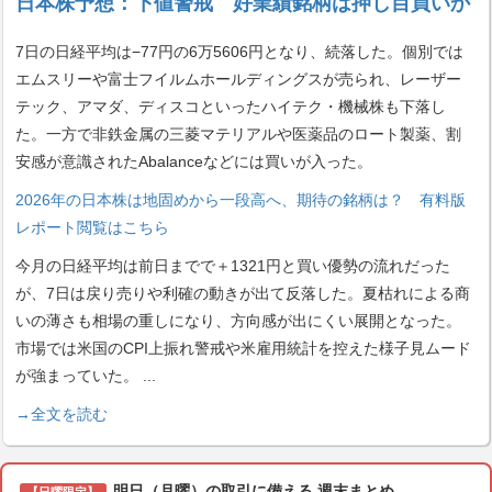
日本株予想：下値警戒 好業績銘柄は押し目買いか
7日の日経平均は−77円の6万5606円となり、続落した。個別では
エムスリーや富士フイルムホールディングスが売られ、レーザー
テック、アマダ、ディスコといったハイテク・機械株も下落し
た。一方で非鉄金属の三菱マテリアルや医薬品のロート製薬、割
安感が意識されたAbalanceなどには買いが入った。
2026年の日本株は地固めから一段高へ、期待の銘柄は？ 有料版
レポート閲覧はこちら
今月の日経平均は前日までで＋1321円と買い優勢の流れだった
が、7日は戻り売りや利確の動きが出て反落した。夏枯れによる商
いの薄さも相場の重しになり、方向感が出にくい展開となった。
市場では米国のCPI上振れ警戒や米雇用統計を控えた様子見ムード
が強まっていた。
...
→全文を読む
明日（月曜）の取引に備える 週末まとめ