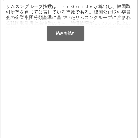
サムスングループ指数は、ＦｎＧｕｉｄｅが算出し、韓国取
引所等を通じて公表している指数である。韓国公正取引委員
会の企業集団分類基準に基づいたサムスングループに含まれ
る韓国取引所上場企業のうち、時価総額が１兆ウォン以上の
銘柄で構成される時価総額加重平均型（浮動株調整後）指数
である。２００１年１月２日を指数算出基準日とし、同日の
指数を１，０００ポイントとして算出する。