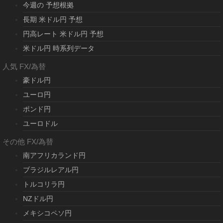
今週の 予想根拠
長期 米ドル円 予想
円高レート 米ドル円 予想
米ドル円 時系列データ
人気 FX/為替
豪ドル円
ユーロ円
ポンド円
ユーロドル
その他 FX/為替
南アフリカランド円
ブラジルレアル円
トルコリラ円
NZドル円
メキシコペソ円