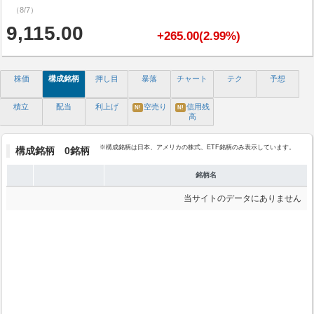
（8/7）
9,115.00
+265.00(2.99%)
株価
構成銘柄
押し目
暴落
チャート
テク
予想
積立
配当
利上げ
空売り
信用残
N!
N!
高
※構成銘柄は日本、アメリカの株式、ETF銘柄のみ表示しています。
構成銘柄 0銘柄
銘柄名
当サイトのデータにありません