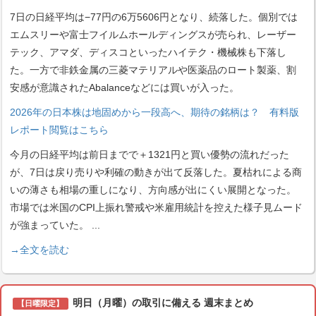
7日の日経平均は−77円の6万5606円となり、続落した。個別では
エムスリーや富士フイルムホールディングスが売られ、レーザー
テック、アマダ、ディスコといったハイテク・機械株も下落し
た。一方で非鉄金属の三菱マテリアルや医薬品のロート製薬、割
安感が意識されたAbalanceなどには買いが入った。
2026年の日本株は地固めから一段高へ、期待の銘柄は？ 有料版
レポート閲覧はこちら
今月の日経平均は前日までで＋1321円と買い優勢の流れだった
が、7日は戻り売りや利確の動きが出て反落した。夏枯れによる商
いの薄さも相場の重しになり、方向感が出にくい展開となった。
市場では米国のCPI上振れ警戒や米雇用統計を控えた様子見ムード
が強まっていた。
...
→全文を読む
明日（月曜）の取引に備える 週末まとめ
【日曜限定】