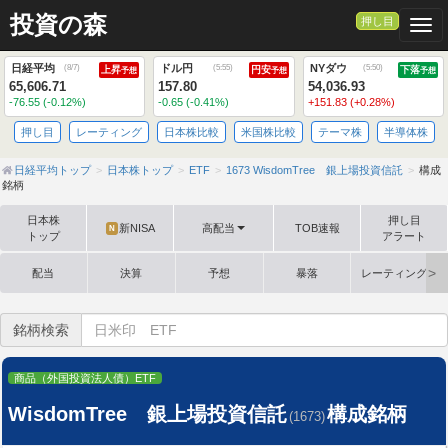
投資の森
押し目
Togg
日経平均
ドル円
NYダウ
(
8/7
)
(
5:55
)
(
5:50
)
上昇
円安
下落
予想
予想
予想
65,606.71
157.80
54,036.93
-76.55 (-0.12%)
-0.65 (-0.41%)
+151.83 (+0.28%)
押し目
レーティング
日本株比較
米国株比較
テーマ株
半導体株
日経平均トップ
日本株トップ
ETF
1673 WisdomTree 銀上場投資信託
構成
銘柄
日本株
押し目
新NISA
高配当
TOB速報
N
トップ
アラート
配当
決算
予想
暴落
レーティング格
銘柄検索
商品（外国投資法人債）ETF
WisdomTree 銀上場投資信託
構成銘柄
(1673)