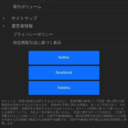
取引ボリューム
サイトマップ
運営者情報
プライバシーポリシー
特定商取引法に基づく表示
twitter
facebook
hatebu
当サイトは、投資の勧誘を目的とするものではなく、投資判断の参考として投資一般に関する情
報提供を目的とするものであります。 将来的な予想に関する情報は、あくまで予想であり、その
内容の正確性、信頼性等を保証するものではありません。当サイトの情報に基づいて被ったいか
なる損害についても、当社は一切の責任を負いません。 投資に関するすべての決定は、ご自身で
判断されるようお願いいたします。日経平均株価指数は、東京証券取引所1部上場銘柄のうち市場
を代表する225銘柄で構成される株価平均指数です。日経平均株価の著作権は日本経済新聞社に帰
属します。