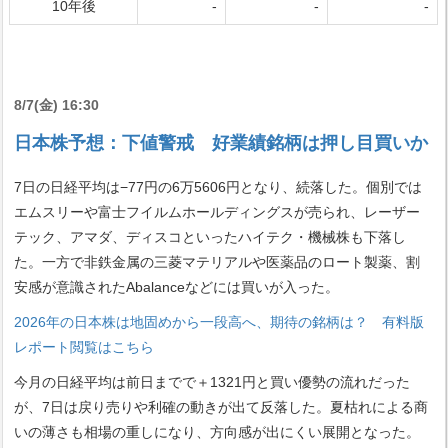
10年後
-
-
-
8/7(金) 16:30
日本株予想：下値警戒 好業績銘柄は押し目買いか
7日の日経平均は−77円の6万5606円となり、続落した。個別では
エムスリーや富士フイルムホールディングスが売られ、レーザー
テック、アマダ、ディスコといったハイテク・機械株も下落し
た。一方で非鉄金属の三菱マテリアルや医薬品のロート製薬、割
安感が意識されたAbalanceなどには買いが入った。
2026年の日本株は地固めから一段高へ、期待の銘柄は？ 有料版
レポート閲覧はこちら
今月の日経平均は前日までで＋1321円と買い優勢の流れだった
が、7日は戻り売りや利確の動きが出て反落した。夏枯れによる商
いの薄さも相場の重しになり、方向感が出にくい展開となった。