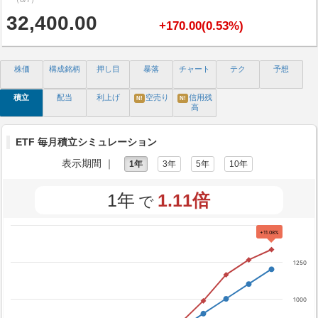
32,400.00
+170.00(0.53%)
株価
構成銘柄
押し目
暴落
チャート
テク
予想
積立
配当
利上げ
空売り
信用残
N!
N!
高
ETF 毎月積立シミュレーション
表示期間 ｜
1年
3年
5年
10年
1年
1.11倍
で
+11.08%
1250
1000