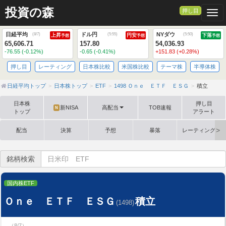
投資の森
押し目
Togg
日経平均
ドル円
NYダウ
(
8/7
)
(
5:55
)
(
5:50
)
上昇
円安
下落
予想
予想
予想
65,606.71
157.80
54,036.93
-76.55 (-0.12%)
-0.65 (-0.41%)
+151.83 (+0.28%)
押し目
レーティング
日本株比較
米国株比較
テーマ株
半導体株
日経平均トップ
日本株トップ
ETF
1498 Ｏｎｅ ＥＴＦ ＥＳＧ
積立
日本株
押し目
新NISA
高配当
TOB速報
N
トップ
アラート
配当
決算
予想
暴落
レーティング格
銘柄検索
国内株ETF
Ｏｎｅ ＥＴＦ ＥＳＧ
積立
(1498)
（8/7）