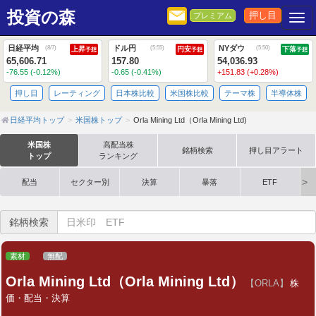
投資の森
押し目
プレミアム
Togg
日経平均
ドル円
NYダウ
(
8/7
)
(
5:55
)
(
5:50
)
上昇
円安
下落
予想
予想
予想
65,606.71
157.80
54,036.93
-76.55 (-0.12%)
-0.65 (-0.41%)
+151.83 (+0.28%)
押し目
レーティング
日本株比較
米国株比較
テーマ株
半導体株
日経平均トップ
米国株トップ
Orla Mining Ltd（Orla Mining Ltd)
米国株
高配当株
銘柄検索
押し目アラート
トップ
ランキング
配当
セクター別
決算
暴落
ETF
銘柄検索
素材
無配
Orla Mining Ltd（Orla Mining Ltd）
【ORLA】
株
価・配当・決算