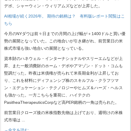
デポ、シャーウィン・ウィリアムズなどが上昇した。
AI相場が続く2026年。 期待の銘柄は？ 有料版レポート閲覧はこ
ちら
今月のNYダウは前々日までの月間の上げ幅が＋1400ドルと買い優
勢の展開となっていた。この地合いが引き継がれ、前営業日の米
株式市場も強い地合いの展開となっている。
資本財のハネウェル・インターナショナルやスリーエムなどが上
昇、また一般消費財のホーム・デポやアマゾン・ドット・コムも
堅調だった。昨夜は米債権が売られて米長期金利が上昇してお
り、これを材料にディフェンシブ株のスキルフル・クラフツマ
ン・エデュケーション・テクノロジーやヒムズ＆ハーズ・ヘルス
も強かった。一方こちらを重荷に、ハイテクの
PasitheaTherapeuticsCorpなど高PER銘柄の一角は売られた。
前営業日クローズ後の米株指数先物は上げており、週明けの米株
式市場は
...
→全文を読む