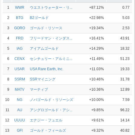
1
WWR
ウエストウォーター・リ...
+87.12%
0.77
2
BTG
B2ゴールド
+22.98%
5.03
3
GORO
ゴールド・リソース
+19.34%
2.53
4
FRD
フリードマン・インダス...
+16.41%
43.91
5
IAG
アイアムゴールド
+14.29%
18.32
6
CENX
センチュリー・アルミニ...
+11.49%
51.23
7
USAR
USA Rare Earth, Inc.
+11.03%
19.33
8
SSRM
SSRマイニング
+10.46%
31.78
9
MATV
マーティブ
+10.36%
12.89
10
NG
ノバゴールド・リソーシズ
+10.00%
7.59
11
AU
アングロゴールド・アシ...
+9.85%
96.22
12
UUUU
エナジー・フュエル
+9.61%
14.14
13
GFI
ゴールド・フィールズ
+9.32%
40.82