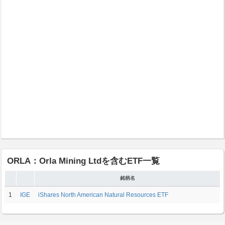
ORLA：Orla Mining Ltdを含むETF一覧
銘柄名
1
IGE
iShares North American Natural Resources ETF