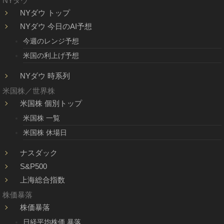
NYダウ
NYダウ トップ
NYダウ 今日のAI予想
今週のレンジ予想
米国の利上げ予想
NYダウ 時系列
米国株／世界株
米国株 個別トップ
米国株 一覧
米国株 休場日
ナスダック
S&P500
上海総合指数
株価暴落
株価暴落
日経平均株価 暴落