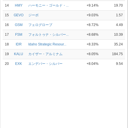
14
HMY
ハーモニー・ゴールド・...
+9.14%
19.70
15
GEVO
ジーボ
+9.03%
1.57
16
GSM
フェログローブ
+8.72%
4.49
17
FSM
フォルトゥナ・シルバー...
+8.68%
10.39
18
IDR
Idaho Strategic Resour...
+8.33%
35.24
19
KALU
カイザー・アルミナム
+8.05%
184.75
20
EXK
エンデバー・シルバー
+8.04%
9.54