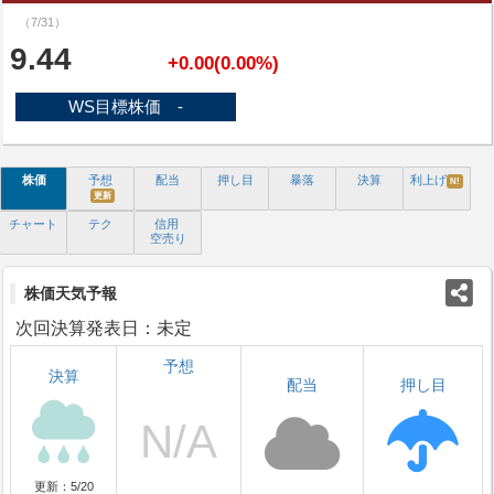
（7/31）
9.44
+0.00(0.00%)
WS目標株価 -
株価
予想
配当
押し目
暴落
決算
利上げ
N!
更新
チャート
テク
信用
空売り
株価天気予報
次回決算発表日：未定
予想
決算
配当
押し目
更新：5/20