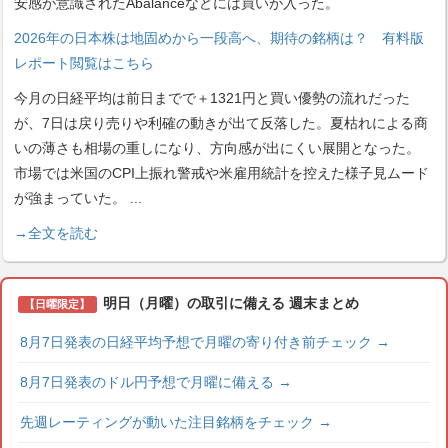
安感が意識されたAbalanceなどには買いが入った。
2026年の日本株は地固めから一段高へ、期待の銘柄は？ 有料版
レポート閲覧はこちら
今月の日経平均は前日までで＋1321円と買い優勢の流れだった
が、7日は戻り売りや利確の動きが出て反落した。夏枯れによる商
いの薄さも相場の重しになり、方向感が出にくい展開となった。
市場では米国のCPI上振れ警戒や米雇用統計を控えた様子見ムード
が強まっていた。
...
→全文を読む
明日（月曜）の取引に備える 週末まとめ
【日曜限定】
8月7日発表の日経平均予想で月曜の寄り付き前チェック
→
8月7日発表のドル円予想で月曜に備える
→
先週レーティングが動いた注目銘柄をチェック
→