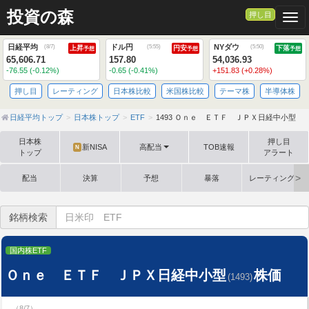
投資の森
押し目
Togg
日経平均
ドル円
NYダウ
(
8/7
)
(
5:55
)
(
5:50
)
上昇
円安
下落
予想
予想
予想
65,606.71
157.80
54,036.93
-76.55 (-0.12%)
-0.65 (-0.41%)
+151.83 (+0.28%)
押し目
レーティング
日本株比較
米国株比較
テーマ株
半導体株
日経平均トップ
日本株トップ
ETF
1493 Ｏｎｅ ＥＴＦ ＪＰＸ日経中小型
日本株
押し目
新NISA
高配当
TOB速報
N
トップ
アラート
配当
決算
予想
暴落
レーティング格
銘柄検索
国内株ETF
Ｏｎｅ ＥＴＦ ＪＰＸ日経中小型
株価
(1493)
（8/7）