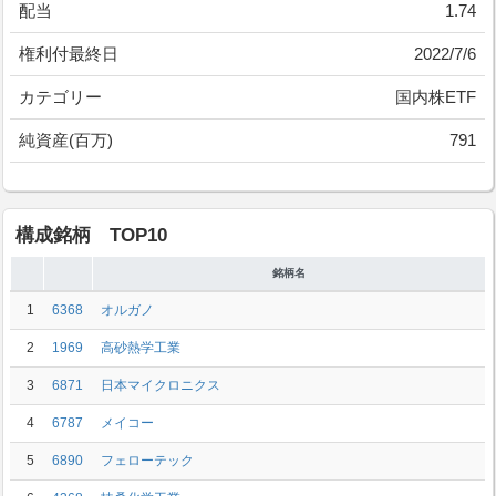
配当
1.74
権利付最終日
2022/7/6
カテゴリー
国内株ETF
純資産(百万)
791
構成銘柄 TOP10
銘柄名
1
6368
オルガノ
2
1969
高砂熱学工業
3
6871
日本マイクロニクス
4
6787
メイコー
5
6890
フェローテック