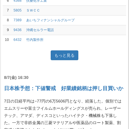
6
4368
扶桑化学工業
7
5805
ＳＷＣＣ
8
7389
あいちフィナンシャルグループ
9
9436
沖縄セルラー電話
10
6432
竹内製作所
もっと見る
8/7(金) 16:30
日本株予想：下値警戒 好業績銘柄は押し目買いか
7日の日経平均は−77円の6万5606円となり、続落した。個別では
エムスリーや富士フイルムホールディングスが売られ、レーザー
テック、アマダ、ディスコといったハイテク・機械株も下落し
た。一方で非鉄金属の三菱マテリアルや医薬品のロート製薬、割