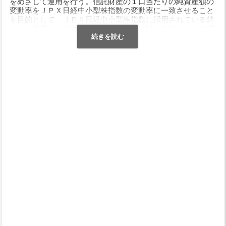
をめざして運用を行う。信託財産の１口当たりの純資産額の
変動率をＪＰＸ日経中小型株指数の変動率に一致させること
を目的として、ＪＰＸ日経中小型株指数に採用されている銘
柄（採用予定の銘柄を含む。）の株式に対する投資として運
用を行う。信託財産中に占める個別銘柄の株数の比率は、Ｊ
ＰＸ日経中小型株指数における個別銘柄の構成比率から算出
される株数の比率程度を維持することを原則とする。