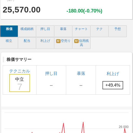
25,570.00
-180.00(-0.70%)
株価
構成銘柄
押し目
暴落
チャート
テク
予想
積立
配当
利上げ
空売り
信用残
N!
N!
高
株価サマリー
テクニカル
押し目
暴落
利上げ
中立
7
－
－
+49.4%
26 000