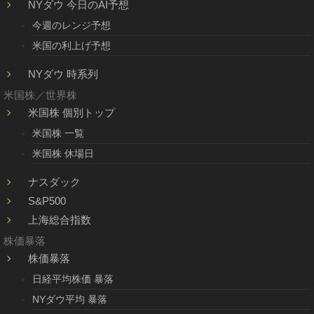
NYダウ 今日のAI予想
今週のレンジ予想
米国の利上げ予想
NYダウ 時系列
米国株／世界株
米国株 個別トップ
米国株 一覧
米国株 休場日
ナスダック
S&P500
上海総合指数
株価暴落
株価暴落
日経平均株価 暴落
NYダウ平均 暴落