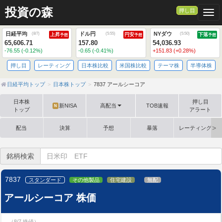
投資の森
押し目
Togg
日経平均
ドル円
NYダウ
(
8/7
)
(
5:55
)
(
5:50
)
上昇
円安
下落
予想
予想
予想
65,606.71
157.80
54,036.93
-76.55 (-0.12%)
-0.65 (-0.41%)
+151.83 (+0.28%)
押し目
レーティング
日本株比較
米国株比較
テーマ株
半導体株
日経平均トップ
日本株トップ
7837 アールシーコア
日本株
押し目
新NISA
高配当
TOB速報
N
トップ
アラート
配当
決算
予想
暴落
レーティング格
銘柄検索
7837
スタンダード
その他製品
住宅建設
無配
アールシーコア 株価
（8/7 終値）