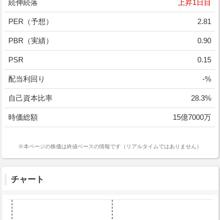
続伸続落
上昇1日目
PER（予想）
2.81
PBR（実績）
0.90
PSR
0.15
配当利回り
-%
自己資本比率
28.3%
時価総額
15億7000万
※本ページの株価は終値ベースの情報です（リアルタイムではありません）
チャート