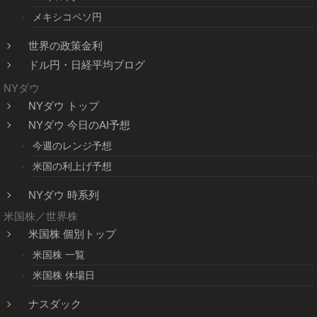
メキシコペソ円
世界の政策金利
ドル円・日経平均ブログ
NYダウ
NYダウ トップ
NYダウ 今日のAI予想
今週のレンジ予想
米国の利上げ予想
NYダウ 時系列
米国株／世界株
米国株 個別トップ
米国株 一覧
米国株 休場日
ナスダック