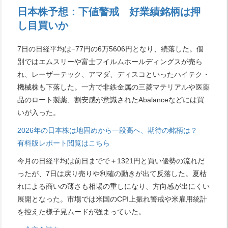
日本株予想：下値警戒 好業績銘柄は押
し目買いか
7日の日経平均は−77円の6万5606円となり、続落した。個
別ではエムスリーや富士フイルムホールディングスが売ら
れ、レーザーテック、アマダ、ディスコといったハイテク・
機械株も下落した。一方で非鉄金属の三菱マテリアルや医薬
品のロート製薬、割安感が意識されたAbalanceなどには買
いが入った。
2026年の日本株は地固めから一段高へ、期待の銘柄は？
有料版レポート閲覧はこちら
今月の日経平均は前日までで＋1321円と買い優勢の流れだ
ったが、7日は戻り売りや利確の動きが出て反落した。夏枯
れによる商いの薄さも相場の重しになり、方向感が出にくい
展開となった。市場では米国のCPI上振れ警戒や米雇用統計
を控えた様子見ムードが強まっていた。
...