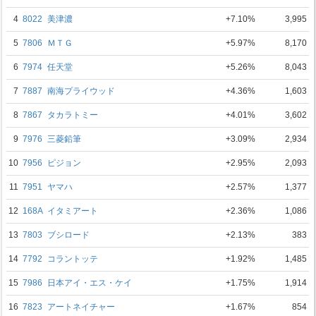
4
8022
美津濃
+7.10%
3,995
5
7806
ＭＴＧ
+5.97%
8,170
6
7974
任天堂
+5.26%
8,043
7
7887
南海プライウッド
+4.36%
1,603
8
7867
タカラトミー
+4.01%
3,602
9
7976
三菱鉛筆
+3.09%
2,934
10
7956
ピジョン
+2.95%
2,093
11
7951
ヤマハ
+2.57%
1,377
12
168A
イタミアート
+2.36%
1,086
13
7803
ブシロード
+2.13%
383
14
7792
コラントッテ
+1.92%
1,485
15
7986
日本アイ・エス・ケイ
+1.75%
1,914
16
7823
アートネイチャー
+1.67%
854