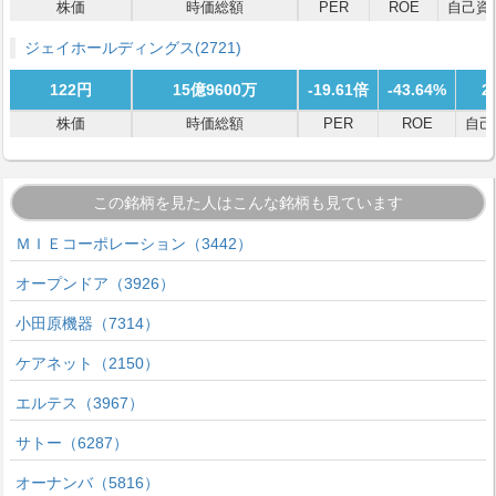
株価
時価総額
PER
ROE
自己資
ジェイホールディングス
(2721)
122円
15億9600万
-19.61倍
-43.64%
2
株価
時価総額
PER
ROE
自己
この銘柄を見た人はこんな銘柄も見ています
ＭＩＥコーポレーション（3442）
オープンドア（3926）
小田原機器（7314）
ケアネット（2150）
エルテス（3967）
サトー（6287）
オーナンバ（5816）