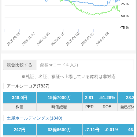
-25 %
-50 %
-75 %
2025-12-26
2026-07-03
2025-11-12
2026-05-21
2025-09-26
2026-04-02
2026-02-16
競合比較する
※札証、名証、福証へ上場している銘柄は非対応
アールシーコア
(7837)
346.0円
15億7000万
2.81
-51.26%
28.3
株価
時価総額
PER
ROE
自己資本
土屋ホールディングス
(1840)
247円
63億6600万
-7.11倍
-0.01%
46.