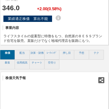
346.0
+2.00(0.58%)
業績適正株価 算出不能
事業内容
ライフスタイルの提案型に特徴をもつ、自然派のＢＥＳＳブラン
ド住宅を販売。直販だけでなく地域代理店を販路にもつ。
株価
配当
決算・財務
ﾚｰﾃｨﾝｸﾞ
押し目
予想
テク
暴落
信用残高
チャート
空売り
株価天気予報