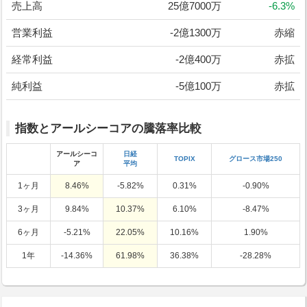
売上高
25億7000万
-6.3%
営業利益
-2億1300万
赤縮
経常利益
-2億400万
赤拡
純利益
-5億100万
赤拡
指数とアールシーコアの騰落率比較
アールシーコ
日経
TOPIX
グロース市場250
ア
平均
1ヶ月
8.46%
-5.82%
0.31%
-0.90%
3ヶ月
9.84%
10.37%
6.10%
-8.47%
6ヶ月
-5.21%
22.05%
10.16%
1.90%
1年
-14.36%
61.98%
36.38%
-28.28%