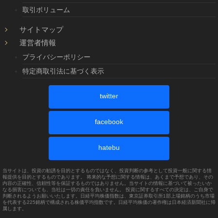
取引ボリューム
サイトマップ
運営者情報
プライバシーポリシー
特定商取引法に基づく表示
twitter
facebook
hatebu
当サイトは、投資の勧誘を目的とするものではなく、投資判断の参考として投資一般に関する情
報提供を目的とするものであります。 将来的な予想に関する情報は、あくまで予想であり、その
内容の正確性、信頼性等を保証するものではありません。当サイトの情報に基づいて被ったいか
なる損害についても、当社は一切の責任を負いません。 投資に関するすべての決定は、ご自身で
判断されるようお願いいたします。日経平均株価指数は、東京証券取引所1部上場銘柄のうち市場
を代表する225銘柄で構成される株価平均指数です。日経平均株価の著作権は日本経済新聞社に帰
属します。