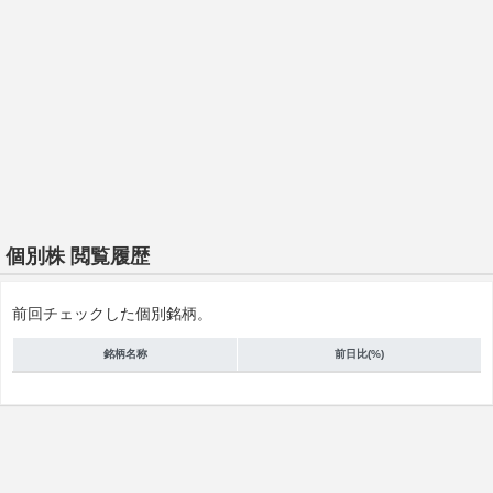
個別株 閲覧履歴
前回チェックした個別銘柄。
銘柄名称
前日比(%)