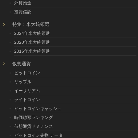
外貨預金
投資信託
特集：米大統領選
2024年米大統領選
2020年米大統領選
2016年米大統領選
仮想通貨
ビットコイン
リップル
イーサリアム
ライトコイン
ビットコインキャッシュ
時価総額ランキング
仮想通貨ドミナンス
ビットコイン先物 データ