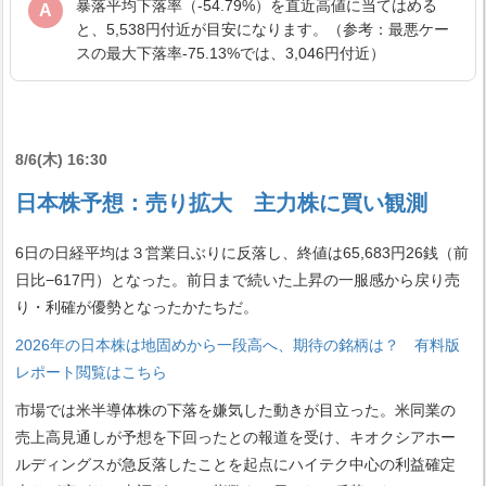
暴落平均下落率（-54.79%）を直近高値に当てはめる
A
と、5,538円付近が目安になります。（参考：最悪ケー
スの最大下落率-75.13%では、3,046円付近）
8/6(木) 16:30
日本株予想：売り拡大 主力株に買い観測
6日の日経平均は３営業日ぶりに反落し、終値は65,683円26銭（前
日比−617円）となった。前日まで続いた上昇の一服感から戻り売
り・利確が優勢となったかたちだ。
2026年の日本株は地固めから一段高へ、期待の銘柄は？ 有料版
レポート閲覧はこちら
市場では米半導体株の下落を嫌気した動きが目立った。米同業の
売上高見通しが予想を下回ったとの報道を受け、キオクシアホー
ルディングスが急反落したことを起点にハイテク中心の利益確定