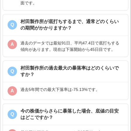
面です。
村田製作所が底打ちするまで、通常どのくらい
Q
の期間がかかりますか？
過去のデータでは最短91日、平均47.4日で底打ちする
A
傾向があります。現在は下落開始から45日目です。
村田製作所の過去最大の暴落率はどのくらいで
Q
すか？
過去5年間での最大下落率は-75.13%です。
A
今の株価からさらに暴落した場合、底値の目安
Q
はどこですか？