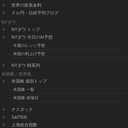
世界の政策金利
ドル円・日経平均ブログ
NYダウ
NYダウ トップ
NYダウ 今日のAI予想
今週のレンジ予想
米国の利上げ予想
NYダウ 時系列
米国株／世界株
米国株 個別トップ
米国株 一覧
米国株 休場日
ナスダック
S&P500
上海総合指数