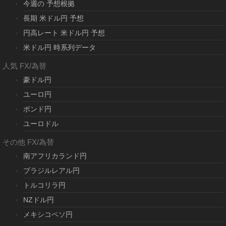
今週の 予想根拠
長期 米ドル円 予想
円高レート 米ドル円 予想
米ドル円 時系列データ
人気 FX/為替
豪ドル円
ユーロ円
ポンド円
ユーロドル
その他 FX/為替
南アフリカランド円
ブラジルレアル円
トルコリラ円
NZドル円
メキシコペソ円