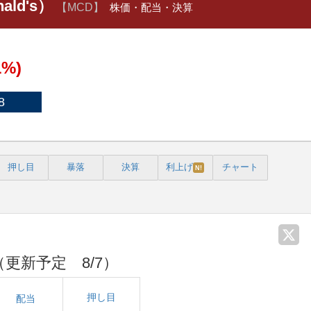
ld's）
【MCD】
株価・配当・決算
1%)
8
押し目
暴落
決算
利上げ
チャート
N!
（更新予定 8/7）
押し目
配当