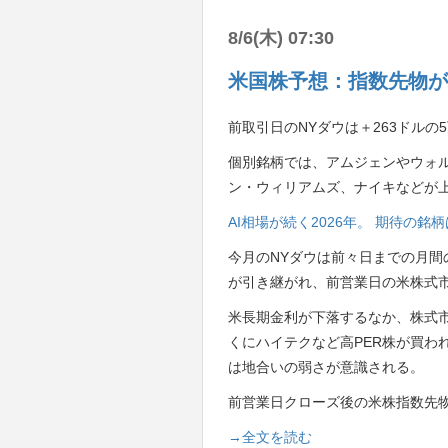
8/6(木) 07:30
米国株予想：指数先物が
前取引日のNYダウは＋263ドルの5
個別銘柄では、アムジェンやウォ
ン・ウィリアムズ、ナイキなどが
AI相場が続く2026年。 期待の
今月のNYダウは前々日までの月間
が引き継がれ、前営業日の米株式
米長期金利が下落するなか、株式
くにハイテクなど高PER株が買わ
は地合いの弱さが意識される。
前営業日クローズ後の米株指数先
→全文を読む