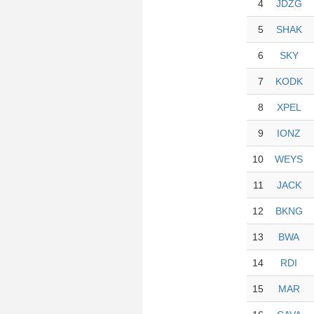
4
JDZG
5
SHAK
6
SKY
7
KODK
8
XPEL
9
IONZ
10
WEYS
11
JACK
12
BKNG
13
BWA
14
RDI
15
MAR