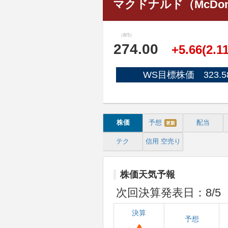
マクドナルド（McDona
（8/5）
274.00
+5.66(2.1
WS目標株価 323.5
株価
予想
配当
更新
テク
信用
空売り
株価天気予報
次回決算発表日：8/5
決算
予想