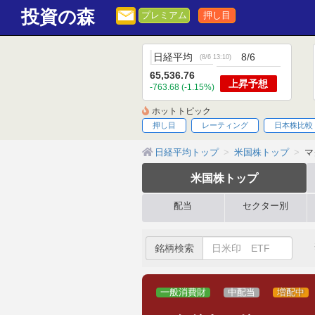
投資の森
プレミアム
押し目
日経平均
8/6
(
8/6 13:10
)
65,536.76
上昇
予想
-763.68 (-1.15%)
ホットトピック
押し目
レーティング
日本株比較
日経平均トップ
米国株トップ
マ
米国株
トップ
配当
セクター別
銘柄検索
一般消費財
中配当
増配中