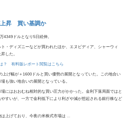
上昇 買い基調か
万4349ドルとなり5日続伸。
ルト・ディズニーなどが買われたほか、エヌビディア、シャーウィ
上昇した。
銘柄は？ 有料版レポート閲覧はこちら
の上げ幅が＋1600ドルと買い優勢の展開となっていた。この地合い
市場も強い地合いの展開となっている。
市場にはおおむね相対的な買い圧力がかかった。金利下落局面ではと
れやすいが、一方で金利低下により利ざや減が想起される銀行株など
物は上げており、今夜の米株式市場は
...