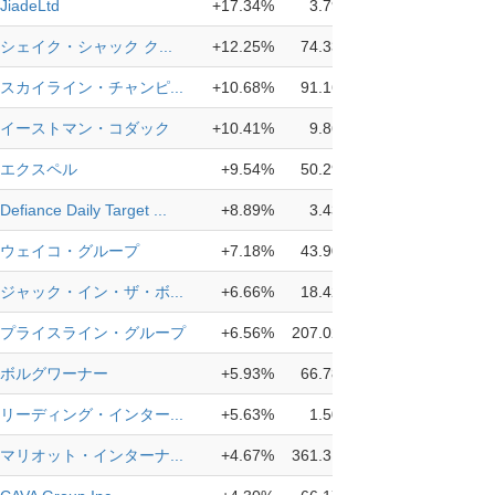
JiadeLtd
+17.34%
3.79
シェイク・シャック ク...
+12.25%
74.33
スカイライン・チャンピ...
+10.68%
91.16
イーストマン・コダック
+10.41%
9.86
エクスペル
+9.54%
50.29
Defiance Daily Target ...
+8.89%
3.43
ウェイコ・グループ
+7.18%
43.90
ジャック・イン・ザ・ボ...
+6.66%
18.42
プライスライン・グループ
+6.56%
207.02
ボルグワーナー
+5.93%
66.78
リーディング・インター...
+5.63%
1.50
マリオット・インターナ...
+4.67%
361.31