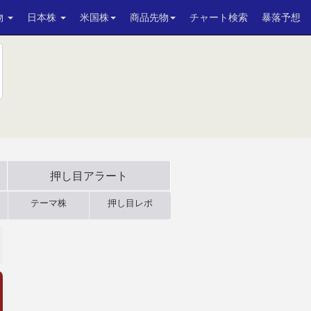
物
日本株
米国株
商品先物
チャート検索
暴落予想
押し目アラート
テーマ株
押し目レポ