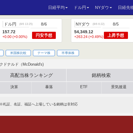
日経平均
ドル円
NYダウ
日経先
ドル円
8/6
NYダウ
8/5
(
8/6 13:25
)
(
8/6 6:22
)
157.72
54,349.12
円安
予想
上昇
予想
+0.00 (+0.00%)
+263.24 (+0.49%)
米国株比較
テーマ株
半導体株
クドナルド（McDonald's)
高配当株
ランキング
銘柄検索
決算
暴落
ETF
景気後退
※札証、名証、福証へ上場している銘柄は非対応