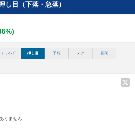
押し目（下落・急落）
.36%)
ﾚｰﾃｨﾝｸﾞ
押し目
予想
テク
暴落
ありません