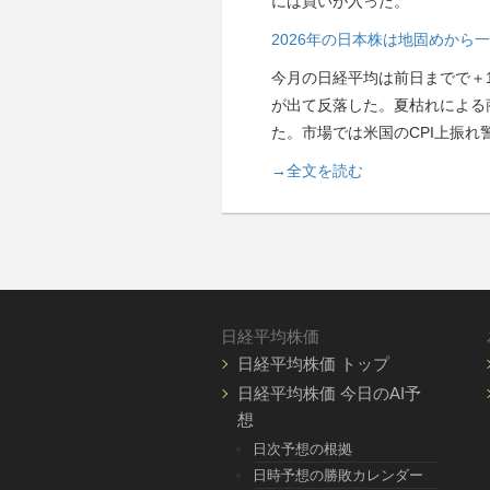
には買いが入った。
2026年の日本株は地固めか
今月の日経平均は前日までで＋1
が出て反落した。夏枯れによる
た。市場では米国のCPI上振
→全文を読む
日経平均株価
日経平均株価 トップ
日経平均株価 今日のAI予
想
日次予想の根拠
日時予想の勝敗カレンダー