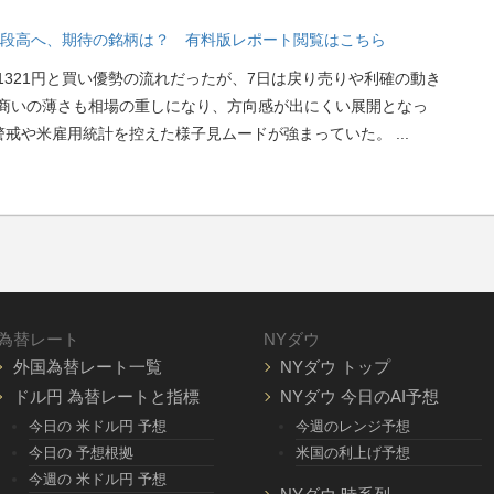
ら一段高へ、期待の銘柄は？ 有料版レポート閲覧はこちら
321円と買い優勢の流れだったが、7日は戻り売りや利確の動き
商いの薄さも相場の重しになり、方向感が出にくい展開となっ
れ警戒や米雇用統計を控えた様子見ムードが強まっていた。
...
為替レート
NYダウ
外国為替レート一覧
NYダウ トップ
ドル円 為替レートと指標
NYダウ 今日のAI予想
今日の 米ドル円 予想
今週のレンジ予想
今日の 予想根拠
米国の利上げ予想
今週の 米ドル円 予想