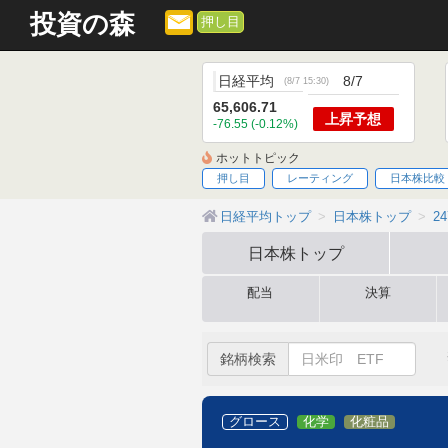
投資の森
押し目
日経平均
8/7
(
8/7 15:30
)
65,606.71
上昇
予想
-76.55 (-0.12%)
ホットトピック
押し目
レーティング
日本株比較
日経平均トップ
日本株トップ
2
日本株
トップ
配当
決算
銘柄検索
グロース
化学
化粧品