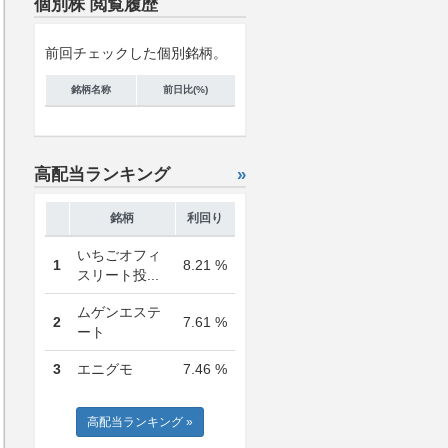
個別株 閲覧履歴
前回チェックした個別銘柄。
銘柄名称
前日比(%)
高配当ランキング
»
銘柄
利回り
いちごオフィ
1
8.21 %
スリート投...
ムゲンエステ
2
7.61 %
ート
3
エニグモ
7.46 %
高配当ランキング »