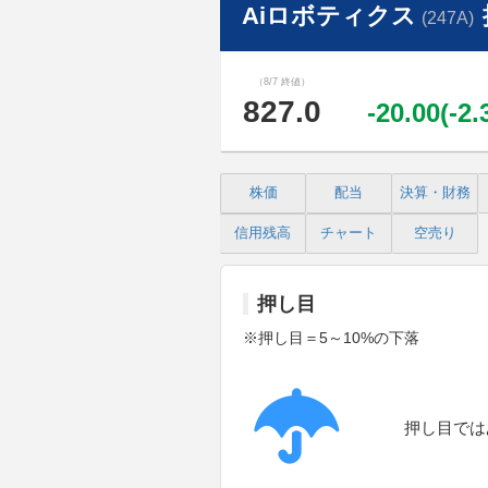
Aiロボティクス
(247A)
（8/7 終値）
827.0
-20.00(-2
株価
配当
決算・財務
信用残高
チャート
空売り
押し目
※押し目＝5～10%の下落
押し目では