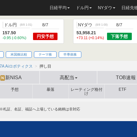
日経平均
ドル円
NYダウ
日経先
ドル円
8/7
NYダウ
8/7
(
8/8 1:01
)
(
8/8 1:00
)
157.50
53,958.21
円安
予想
下落
予想
-0.95 (-0.60%)
+73.11 (+0.14%)
米国株比較
テーマ株
半導体株
47A Aiロボティクス
押し目
新NISA
高配当
TOB速報
N
予想
暴落
レーティング格付
ETF
け
※札証、名証、福証へ上場している銘柄は非対応