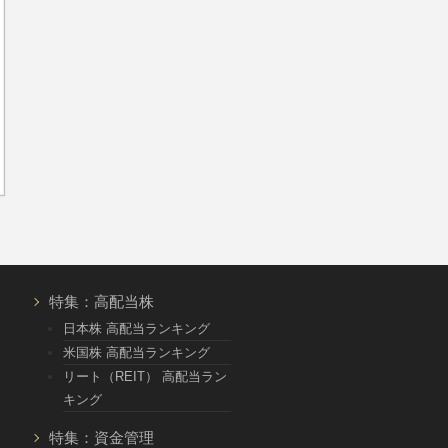
特集：高配当株
日本株 高配当ランキング
米国株 高配当ランキング
リート（REIT） 高配当ラン
キング
特集：資金管理