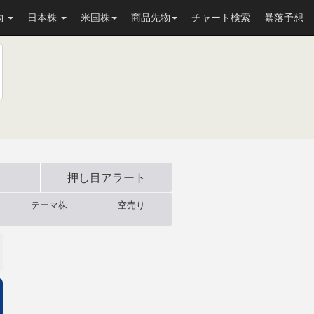
物
日本株
米国株
商品先物
チャート検索
暴落予想
押し目
アラート
テーマ株
空売り