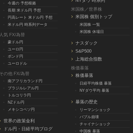
NYダウ 時系列
今週の 予想根拠
米国株／世界株
長期 米ドル円 予想
米国株 個別トップ
円高レート 米ドル円 予想
米ドル円 時系列データ
米国株 一覧
米国株 休場日
人気 FX/為替
豪ドル円
ナスダック
ユーロ円
S&P500
ポンド円
上海総合指数
ユーロドル
株価暴落
その他 FX/為替
株価暴落
南アフリカランド円
日経平均株価 暴落
ブラジルレアル円
NYダウ平均 暴落
トルコリラ円
暴落の歴史
NZドル円
メキシコペソ円
リーマンショック
バブル崩壊
世界の政策金利
チャイナショック
ドル円・日経平均ブログ
中国株 暴落