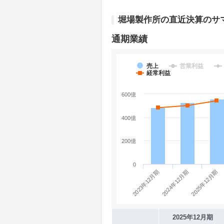
堀場製作所の直近決算のサ
通期業績
売上
営業利益
経常利益
600億
400億
200億
0
2023年12月期
2025年12月期
2024年12月期
2025年12月期