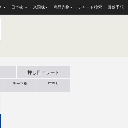
物
日本株
米国株
商品先物
チャート検索
暴落予想
押し目
アラート
テーマ株
空売り