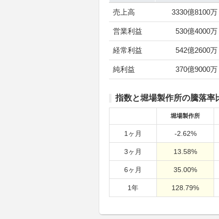
売上高
3330億8100万
営業利益
530億4000万
経常利益
542億2600万
純利益
370億9000万
指数と堀場製作所の騰落率
堀場製作所
1ヶ月
-2.62%
3ヶ月
13.58%
6ヶ月
35.00%
1年
128.79%