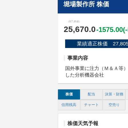
堀場製作所 株価
（8/7 終値）
25,670.0
-1575.00(
業績適正株価 27,80
事業内容
国外事業に注力（Ｍ＆Ａ等
した分析機器会社
株価
配当
決算・財務
信用残高
チャート
空売り
株価天気予報