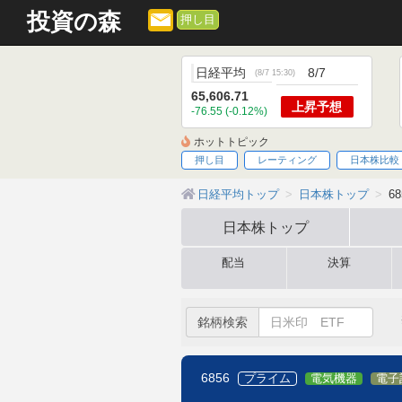
投資の森
押し目
日経平均
8/7
(
8/7 15:30
)
65,606.71
上昇
予想
-76.55 (-0.12%)
ホットトピック
押し目
レーティング
日本株比較
日経平均トップ
日本株トップ
6
日本株
トップ
配当
決算
銘柄検索
6856
プライム
電気機器
電子