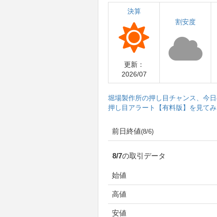
決算
割安度
更新：
2026/07
堀場製作所の押し目チャンス、今日
押し目アラート【有料版】を見てみ
前日終値
(8/6)
8/7の取引データ
始値
高値
安値