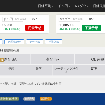
日経平均
ドル円
NYダウ
日経先
ドル円
8/7
NYダウ
8/7
(
8/7 19:10
)
(
8/7 6:23
)
158.38
53,885.10
円安
予想
下落
予想
-0.07 (-0.04%)
-464.02 (-0.85%)
米国株比較
テーマ株
半導体株
856 堀場製作所
新NISA
高配当
TOB速報
N
予想
暴落
レーティング格付
ETF
け
※札証、名証、福証へ上場している銘柄は非対応
計測制御機器
低配当
増配中