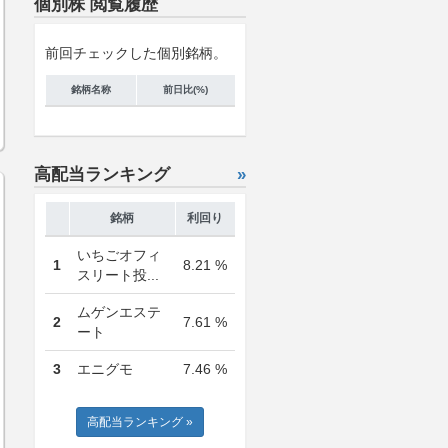
個別株 閲覧履歴
前回チェックした個別銘柄。
銘柄名称
前日比(%)
高配当ランキング
»
銘柄
利回り
いちごオフィ
1
8.21 %
スリート投...
ムゲンエステ
2
7.61 %
ート
3
エニグモ
7.46 %
高配当ランキング »