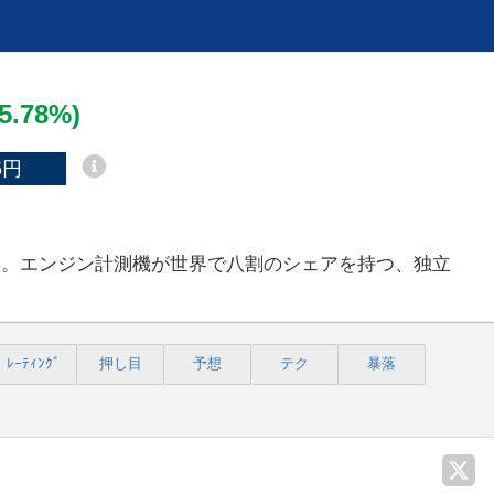
-5.78%)
5円
）。エンジン計測機が世界で八割のシェアを持つ、独立
ﾚｰﾃｨﾝｸﾞ
押し目
予想
テク
暴落