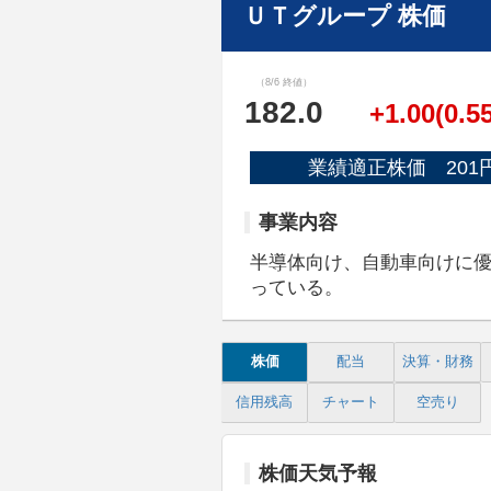
ＵＴグループ 株価
（8/6 終値）
182.0
+1.00(0.5
業績適正株価 201
事業内容
半導体向け、自動車向けに
っている。
株価
配当
決算・財務
信用残高
チャート
空売り
株価天気予報