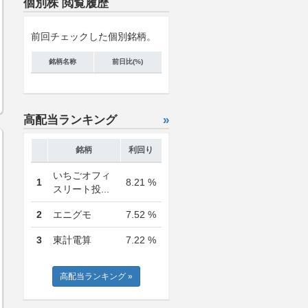
個別株 閲覧履歴
前回チェックした個別銘柄。
銘柄名称
前日比(%)
高配当ランキング
»
銘柄
利回り
いちごオフィ
1
8.21 %
スリート投...
2
エニグモ
7.52 %
3
東計電算
7.22 %
高配当ランキング »