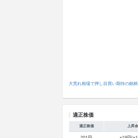
大荒れ相場で押し目買い期待の銘柄
適正株価
適正株価
上昇
201円
+19円(+1