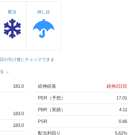
配当
押し目
日の引け後にチェックできま
る →
181.0
続伸続落
続伸2日目
PER（予想）
17.01
PBR（実績）
4.11
183.0
PSR
0.66
183.0
配当利回り
5.62%