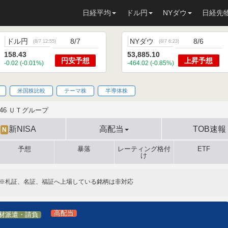
日経平均
ドル円
NYダウ
日経先
ドル円
8/7
NYダウ
8/6
(
8/7 12:55
)
(
8/7 6:23
)
158.43
53,885.10
円安
予想
上昇
予想
-0.02 (-0.01%)
-464.02 (-0.85%)
米国株比較
テーマ株
半導体株
146 ＵＴグループ
新NISA
高配当
TOB速報
N
予想
暴落
レーティング格付
ETF
け
※札証、名証、福証へ上場している銘柄は非対応
高配当
材派遣・請負