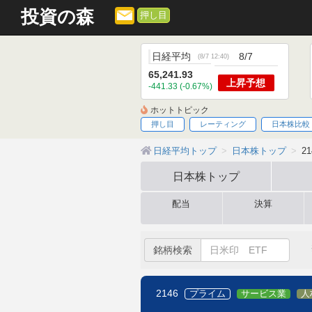
投資の森
押し目
日経平均
8/7
(
8/7 12:40
)
65,241.93
上昇
予想
-441.33 (-0.67%)
ホットトピック
押し目
レーティング
日本株比較
日経平均トップ
日本株トップ
2
日本株
トップ
配当
決算
銘柄検索
2146
プライム
サービス業
人