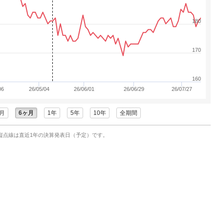
180
170
160
06
26/05/04
26/06/01
26/06/29
26/07/27
月
6ヶ月
1年
5年
10年
全期間
縦点線は直近1年の決算発表日（予定）です。