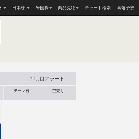
物
日本株
米国株
商品先物
チャート検索
暴落予想
押し目
アラート
テーマ株
空売り