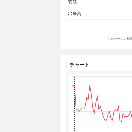
安値
出来高
※本ページの株
チャート