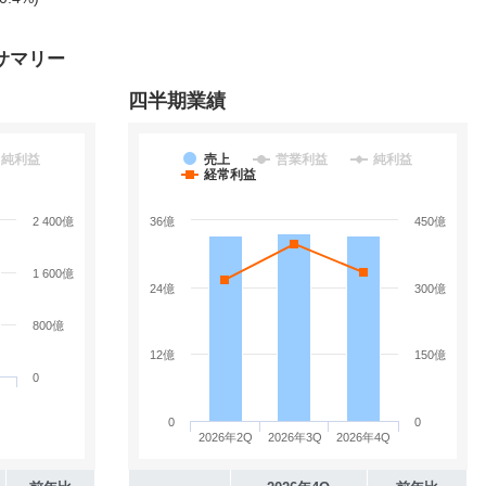
サマリー
四半期業績
純利益
売上
営業利益
純利益
経常利益
2 400億
36億
450億
1 600億
24億
300億
800億
12億
150億
0
0
0
2026年2Q
2026年3Q
2026年4Q