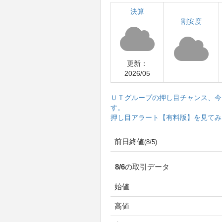
決算
割安度
更新：
2026/05
ＵＴグループの押し目チャンス、今
す。
押し目アラート【有料版】を見てみ
前日終値
(8/5)
8/6の取引データ
始値
高値