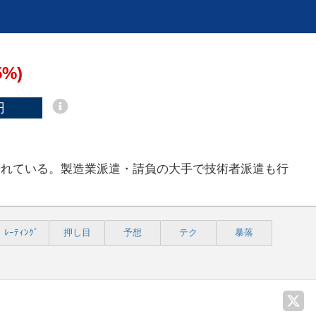
5%)
円
優れている。製造業派遣・請負の大手で技術者派遣も行
ﾚｰﾃｨﾝｸﾞ
押し目
予想
テク
暴落