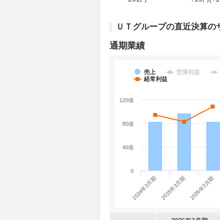
ＵＴグループの直近決算の
通期業績
売上
営業利益
経常利益
120億
80億
40億
0
2024年3月期
2026年3月期
2025年3月期