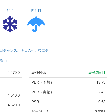
配当
押し目
目チャンス、今日の引け後にチ
る →
4,470.0
続伸続落
続落2日目
PER（予想）
13.79
PBR（実績）
2.43
4,540.0
PSR
0.68
4,620.0
配当利回り
2.93%