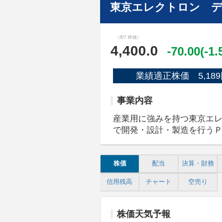
東京エレクトロン デ
（8/7 終値）
4,400.0
-70.00(-1
業績適正株価 5,189
事業内容
産業用に強みを持つ東京エ
で開発・設計・製造を行う
株価
配当
決算・財務
信用残高
チャート
空売り
株価天気予報