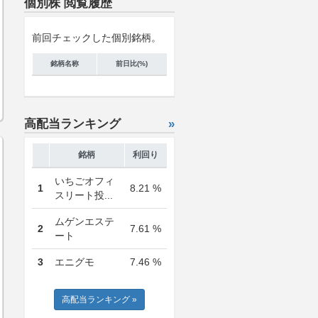
個別株 閲覧履歴
前回チェックした個別銘柄。
銘柄名称
前日比(%)
高配当ランキング
»
銘柄
利回り
いちごオフィ
1
8.21 %
スリート投...
ムゲンエステ
2
7.61 %
ート
3
エニグモ
7.46 %
高配当ランキング »