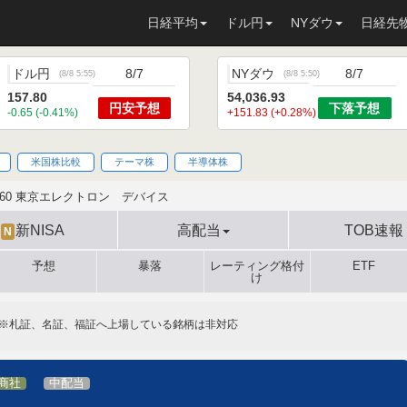
日経平均
ドル円
NYダウ
日経先
ドル円
8/7
NYダウ
8/7
(
8/8 5:55
)
(
8/8 5:50
)
157.80
54,036.93
円安
予想
下落
予想
-0.65 (-0.41%)
+151.83 (+0.28%)
米国株比較
テーマ株
半導体株
760 東京エレクトロン デバイス
新NISA
高配当
TOB速報
N
予想
暴落
レーティング格付
ETF
け
※札証、名証、福証へ上場している銘柄は非対応
商社
中配当