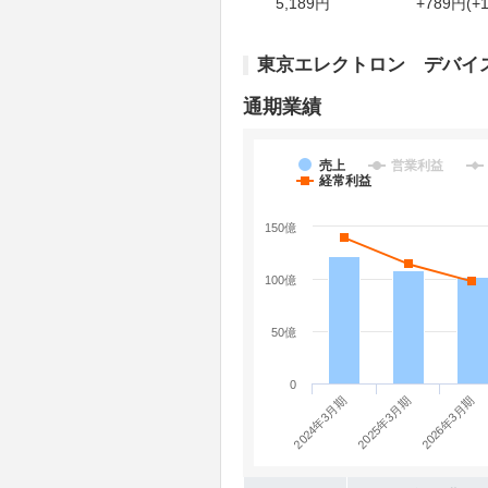
5,189円
+789円(+1
東京エレクトロン デバイ
通期業績
売上
営業利益
経常利益
150億
100億
50億
0
2024年3月期
2026年3月期
2025年3月期