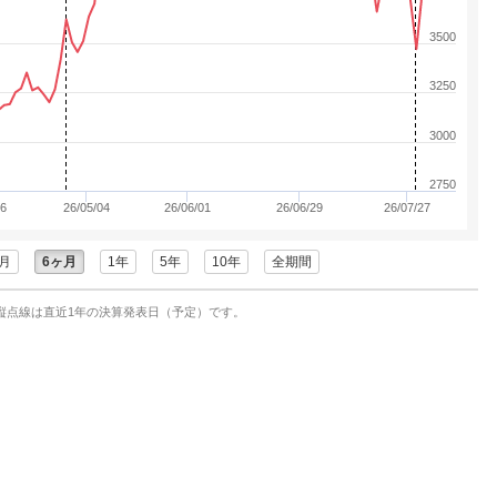
3500
3250
3000
2750
06
26/05/04
26/06/01
26/06/29
26/07/27
月
6ヶ月
1年
5年
10年
全期間
縦点線は直近1年の決算発表日（予定）です。