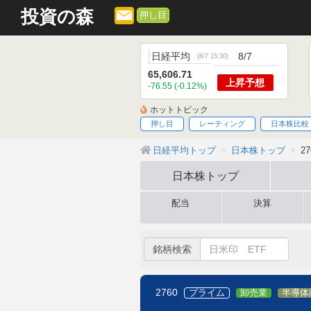
投資の森
押し目
日経平均
8/7
(
8/7 15:30
)
65,606.71
上昇
予想
-76.55 (-0.12%)
ホットトピック
押し目
レーティング
日本株比較
日経平均トップ
日本株トップ
2
日本株
トップ
配当
決算
銘柄検索
2760
プライム
卸売業
半導体