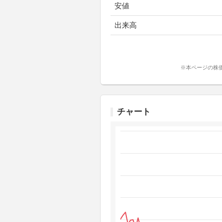
安値
出来高
※本ページの株
チャート