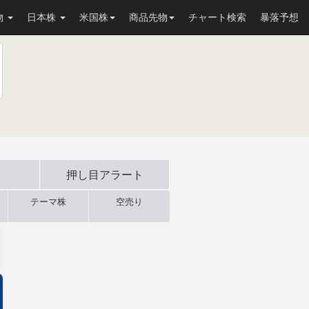
物
日本株
米国株
商品先物
チャート検索
暴落予想
押し目
アラート
テーマ株
空売り