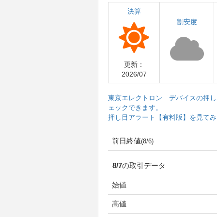
決算
割安度
更新：
2026/07
東京エレクトロン デバイスの押し
ェックできます。
押し目アラート【有料版】を見てみ
前日終値
(8/6)
8/7の取引データ
始値
高値