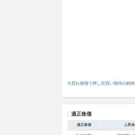
大荒れ相場で押し目買い期待の銘柄
適正株価
適正株価
上昇余