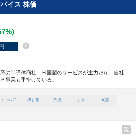
バイス 株価
.57%)
円
レ系の半導体商社。米国製のサービスが主力だが、自社
ＰＢ事業も手掛けている。
ﾚｰﾃｨﾝｸﾞ
押し目
予想
テク
暴落