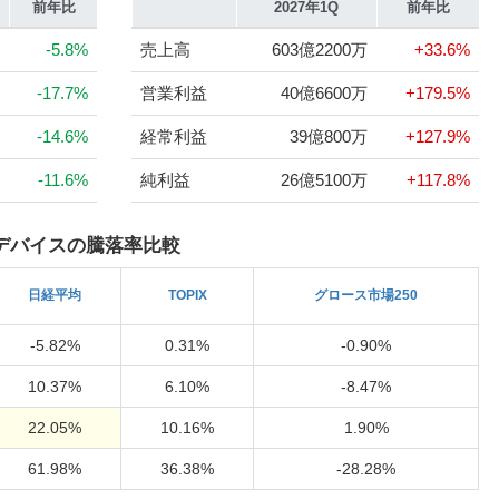
前年比
2027年1Q
前年比
-5.8%
売上高
603億2200万
+33.6%
-17.7%
営業利益
40億6600万
+179.5%
-14.6%
経常利益
39億800万
+127.9%
-11.6%
純利益
26億5100万
+117.8%
デバイスの騰落率比較
日経
平均
TOPIX
グロース市場250
-5.82%
0.31%
-0.90%
10.37%
6.10%
-8.47%
22.05%
10.16%
1.90%
61.98%
36.38%
-28.28%