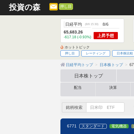
投資の森
押し目
日経平均
8/6
(
8/6 15:30
)
65,683.26
上昇
予想
-617.18 (-0.93%)
ホットトピック
押し目
レーティング
日本株比較
日経平均トップ
日本株トップ
6
日本株
トップ
配当
決算
銘柄検索
6771
スタンダード
電気機器