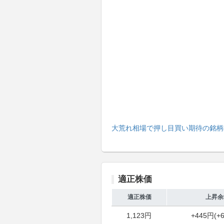
大荒れ相場で押し目買い期待の銘柄
適正株価
適正株価
上昇余
1,123円
+445円(+6