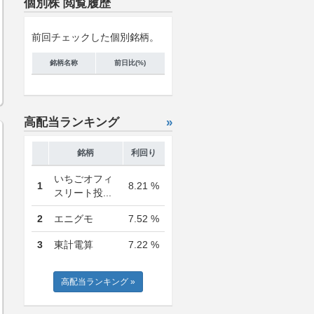
個別株 閲覧履歴
前回チェックした個別銘柄。
銘柄名称
前日比(%)
高配当ランキング
»
銘柄
利回り
いちごオフィ
1
8.21 %
スリート投...
2
エニグモ
7.52 %
3
東計電算
7.22 %
高配当ランキング »