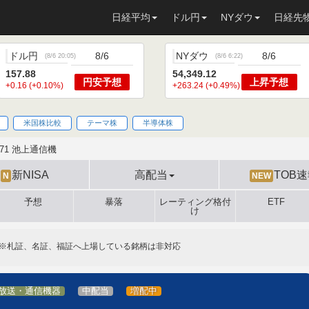
日経平均
ドル円
NYダウ
日経先
ドル円
8/6
NYダウ
8/6
(
8/6 20:05
)
(
8/6 6:22
)
157.88
54,349.12
円安
予想
上昇
予想
+0.16 (+0.10%)
+263.24 (+0.49%)
米国株比較
テーマ株
半導体株
771 池上通信機
新NISA
高配当
TOB
N
NEW
予想
暴落
レーティング格付
ETF
け
※札証、名証、福証へ上場している銘柄は非対応
放送・通信機器
中配当
増配中