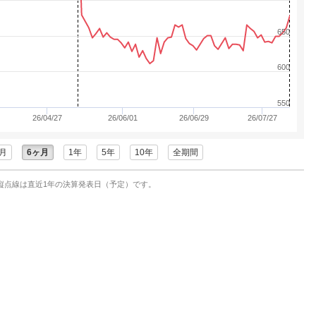
650
600
550
26/04/27
26/06/01
26/06/29
26/07/27
月
6ヶ月
1年
5年
10年
全期間
縦点線は直近1年の決算発表日（予定）です。