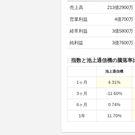
売上高
213億2900万
営業利益
4億700万
経常利益
3億5800万
純利益
3億7600万
指数と池上通信機の騰落率
池上通信機
1ヶ月
4.31%
3ヶ月
-11.60%
6ヶ月
0.74%
1年
11.70%