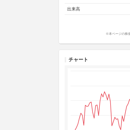
出来高
※本ページの株
チャート