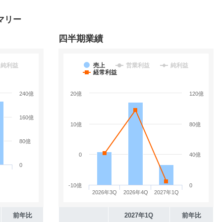
マリー
四半期業績
純利益
売上
営業利益
純利益
経常利益
240億
20億
120億
160億
10億
80億
80億
0
40億
0
-10億
0
2026年3Q
2026年4Q
2027年1Q
前年比
2027年1Q
前年比