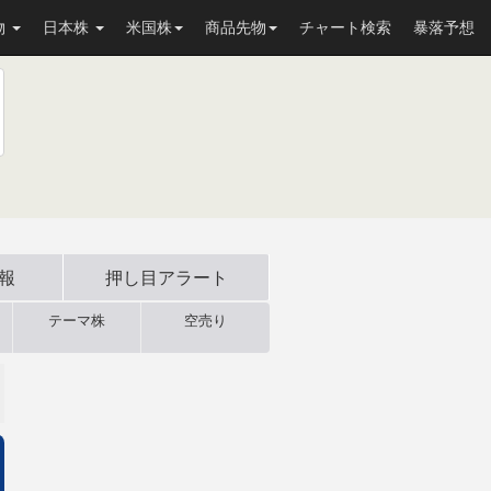
物
日本株
米国株
商品先物
チャート検索
暴落予想
速報
押し目
アラート
テーマ株
空売り