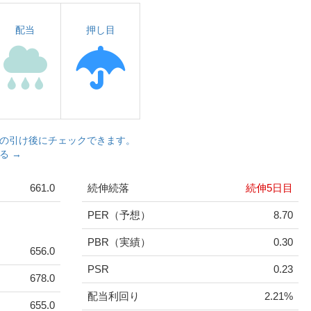
配当
押し目
の引け後にチェックできます。
る →
661.0
続伸続落
続伸5日目
PER（予想）
8.70
PBR（実績）
0.30
656.0
PSR
0.23
678.0
配当利回り
2.21%
655.0