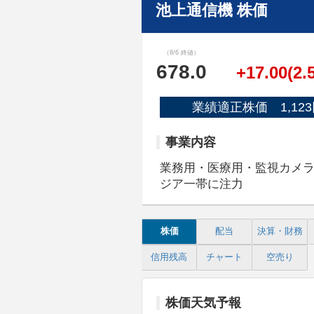
池上通信機 株価
（8/6 終値）
678.0
+17.00(2.
業績適正株価 1,123
事業内容
業務用・医療用・監視カメ
ジア一帯に注力
株価
配当
決算・財務
信用残高
チャート
空売り
株価天気予報