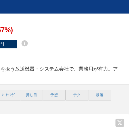
57%)
円
ラを扱う放送機器・システム会社で、業務用が有力。ア
ﾚｰﾃｨﾝｸﾞ
押し目
予想
テク
暴落