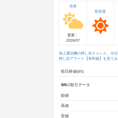
決算
割安度
更新：
2026/07
池上通信機の押し目チャンス、今日
押し目アラート【有料版】を見てみ
前日終値
(8/5)
8/6の取引データ
始値
高値
安値