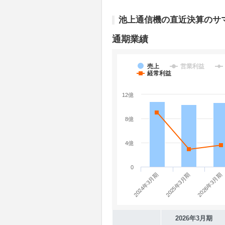
池上通信機の直近決算のサ
通期業績
売上
営業利益
経常利益
12億
8億
4億
0
2024年3月期
2026年3月期
2025年3月期
2026年3月期