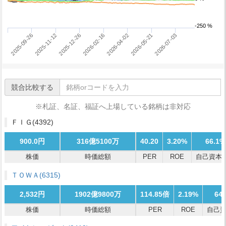
-250 %
2026-07-03
2025-11-12
2026-02-16
2025-09-26
2026-05-21
2025-12-26
2026-04-02
競合比較する
※札証、名証、福証へ上場している銘柄は非対応
ＦＩＧ
(4392)
900.0円
316億5100万
40.20
3.20%
66.1%
株価
時価総額
PER
ROE
自己資本
ＴＯＷＡ
(6315)
2,532円
1902億9800万
114.85倍
2.19%
64
株価
時価総額
PER
ROE
自己