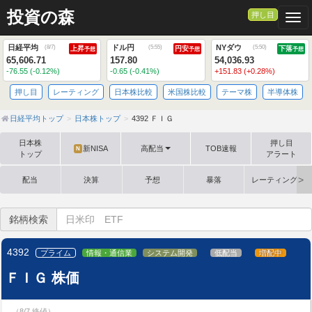
投資の森
押し目
Togg
日経平均
ドル円
NYダウ
(
8/7
)
(
5:55
)
(
5:50
)
上昇
円安
下落
予想
予想
予想
65,606.71
157.80
54,036.93
-76.55 (-0.12%)
-0.65 (-0.41%)
+151.83 (+0.28%)
押し目
レーティング
日本株比較
米国株比較
テーマ株
半導体株
日経平均トップ
日本株トップ
4392 ＦＩＧ
日本株
押し目
新NISA
高配当
TOB速報
N
トップ
アラート
配当
決算
予想
暴落
レーティング格
銘柄検索
4392
プライム
情報・通信業
システム開発
低配当
増配中
ＦＩＧ 株価
（8/7 終値）