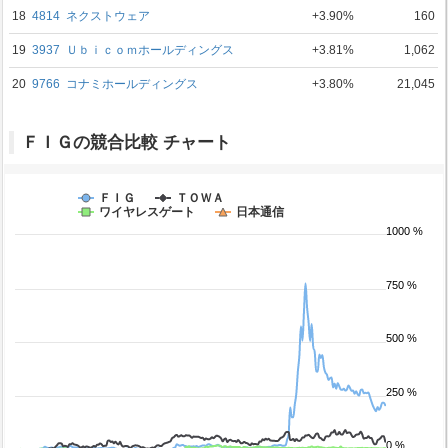
18
4814
ネクストウェア
+3.90%
160
19
3937
Ｕｂｉｃｏｍホールディングス
+3.81%
1,062
20
9766
コナミホールディングス
+3.80%
21,045
ＦＩＧの競合比較 チャート
ＦＩＧ
ＴＯＷＡ
ワイヤレスゲート
日本通信
1000 %
750 %
500 %
250 %
0 %