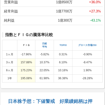
営業利益
1億8500万
+36.0%
経常利益
1億7700万
+27.3%
純利益
1億300万
-43.1%
指数とＦＩＧの騰落率比較
日経
ＦＩＧ
TOPIX
グロース市場250
平均
1ヶ月
-17.96%
-5.82%
0.31%
-0.90%
3ヶ月
157.88%
10.37%
6.10%
-8.47%
6ヶ月
175.23%
22.05%
10.16%
1.90%
1年
195.08%
61.98%
36.38%
-28.28%
日本株予想：下値警戒 好業績銘柄は押