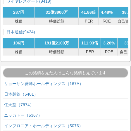
ワイヤレスゲート
(9419)
287円
31億3900万
41.86倍
4.48%
38.
株価
時価総額
PER
ROE
自己資
日本通信
(9424)
106円
191億2100万
111.93倍
3.28%
39
株価
時価総額
PER
ROE
自己
この銘柄を見た人はこんな銘柄も見ています
リョーサン菱洋ホールディングス（167A）
日本製鉄（5401）
任天堂（7974）
ニッカトー（5367）
インフロニア・ホールディングス（5076）