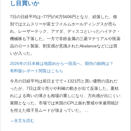
し目買いか
7日の日経平均は−77円の6万5606円となり、続落した。個
別ではエムスリーや富士フイルムホールディングスが売ら
れ、レーザーテック、アマダ、ディスコといったハイテク・
機械株も下落した。一方で非鉄金属の三菱マテリアルや医薬
品のロート製薬、割安感が意識されたAbalanceなどには買
いが入った。
2026年の日本株は地固めから一段高へ、期待の銘柄は？
有料版レポート閲覧はこちら
今月の日経平均は前日までで＋1321円と買い優勢の流れだ
ったが、7日は戻り売りや利確の動きが出て反落した。夏枯
れによる商いの薄さも相場の重しになり、方向感が出にくい
展開となった。市場では米国のCPI上振れ警戒や米雇用統計
を控えた様子見ムードが強まっていた。
...
→全文を読む