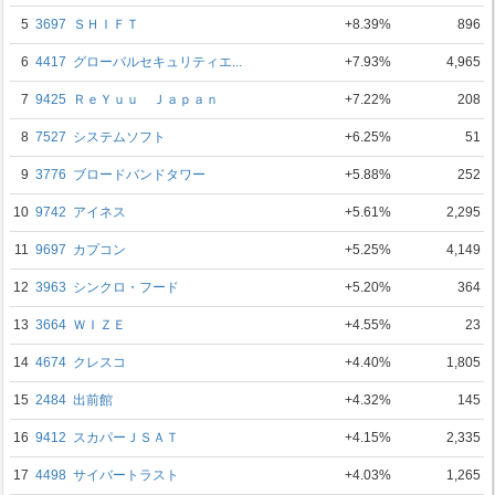
5
3697
ＳＨＩＦＴ
+8.39%
896
6
4417
グローバルセキュリティエ...
+7.93%
4,965
7
9425
ＲｅＹｕｕ Ｊａｐａｎ
+7.22%
208
8
7527
システムソフト
+6.25%
51
9
3776
ブロードバンドタワー
+5.88%
252
10
9742
アイネス
+5.61%
2,295
11
9697
カプコン
+5.25%
4,149
12
3963
シンクロ・フード
+5.20%
364
13
3664
ＷＩＺＥ
+4.55%
23
14
4674
クレスコ
+4.40%
1,805
15
2484
出前館
+4.32%
145
16
9412
スカパーＪＳＡＴ
+4.15%
2,335
17
4498
サイバートラスト
+4.03%
1,265