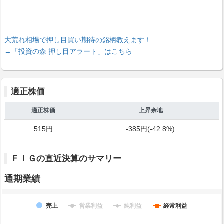
大荒れ相場で押し目買い期待の銘柄教えます！
→「投資の森 押し目アラート」はこちら
適正株価
適正株価
上昇余地
515円
-385円(-42.8%)
ＦＩＧの直近決算のサマリー
通期業績
売上
営業利益
純利益
経常利益