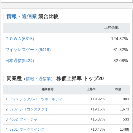
情報・通信業
競合比較
上昇余地
ＴＯＷＡ(6315)
124.37%
ワイヤレスゲート(9419)
61.32%
日本通信(9424)
32.08%
同業種
株価上昇率 トップ20
（
情報・通信業
）
銘柄名称
上昇率
株価
1
3676
デジタルハーツホールディ...
+19.92%
903
2
3907
シリコンスタジオ
+19.16%
1,673
3
4052
フィーチャ
+15.87%
533
4
3901
マークラインズ
+10.47%
1,488