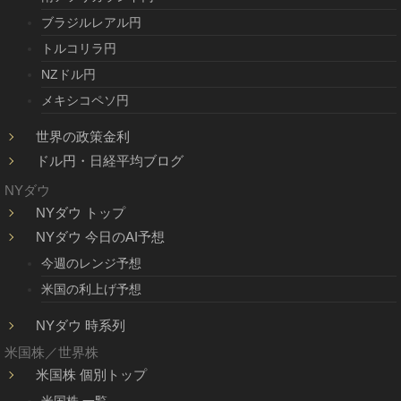
ブラジルレアル円
トルコリラ円
NZドル円
メキシコペソ円
世界の政策金利
ドル円・日経平均ブログ
NYダウ
NYダウ トップ
NYダウ 今日のAI予想
今週のレンジ予想
米国の利上げ予想
NYダウ 時系列
米国株／世界株
米国株 個別トップ
米国株 一覧