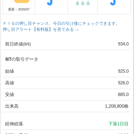
更新：2026/07
ＦＩＧの押し目チャンス、今日の引け後にチェックできます。
押し目アラート【有料版】を見てみる →
前日終値
934.0
(8/6)
8/7の取引データ
始値
925.0
高値
926.0
安値
885.0
出来高
1,208,800株
続伸続落
下落1日目