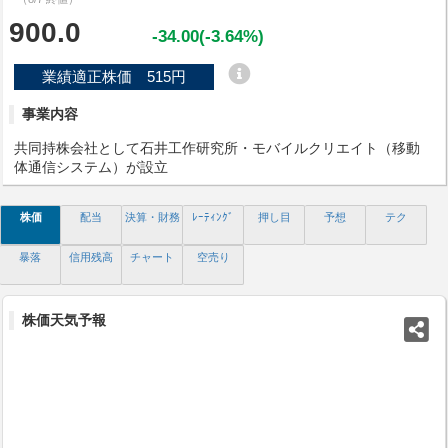
900.0
-34.00(-3.64%)
業績適正株価 515円
事業内容
共同持株会社として石井工作研究所・モバイルクリエイト（移動
体通信システム）が設立
株価
配当
決算・財務
ﾚｰﾃｨﾝｸﾞ
押し目
予想
テク
暴落
信用残高
チャート
空売り
株価天気予報