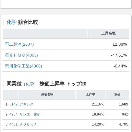
化学
競合比較
上昇余地
不二製油(2607)
12.88%
星光ＰＭＣ(4963)
-47.61%
荒川化学工業(4968)
-0.44%
同業種
株価上昇率 トップ20
（
化学
）
銘柄名称
上昇率
株価
1
5142
アキレス
+21.16%
1,689
2
4234
サンエー化研
+18.94%
942
3
4401
ＡＤＥＫＡ
+14.20%
4,705