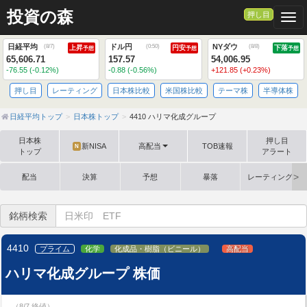
投資の森
押し目
Togg
日経平均
ドル円
NYダウ
(
8/7
)
(
0:50
)
(
8/8
)
上昇
円安
下落
予想
予想
予想
65,606.71
157.57
54,006.95
-76.55 (-0.12%)
-0.88 (-0.56%)
+121.85 (+0.23%)
押し目
レーティング
日本株比較
米国株比較
テーマ株
半導体株
日経平均トップ
日本株トップ
4410 ハリマ化成グループ
日本株
押し目
新NISA
高配当
TOB速報
N
トップ
アラート
配当
決算
予想
暴落
レーティング格
銘柄検索
4410
プライム
化学
化成品・樹脂（ビニール）
高配当
ハリマ化成グループ 株価
（8/7 終値）