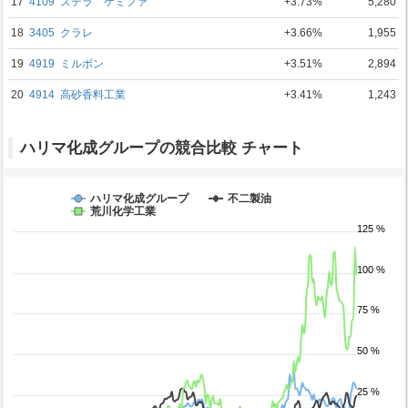
17
4109
ステラ ケミファ
+3.73%
5,280
18
3405
クラレ
+3.66%
1,955
19
4919
ミルボン
+3.51%
2,894
20
4914
高砂香料工業
+3.41%
1,243
ハリマ化成グループの競合比較 チャート
ハリマ化成グループ
不二製油
荒川化学工業
125 %
100 %
75 %
50 %
25 %