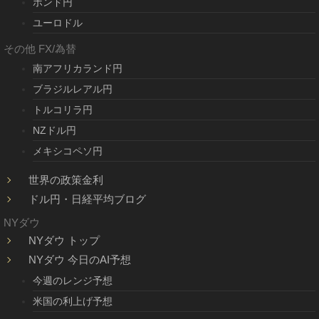
ポンド円
ユーロドル
その他 FX/為替
南アフリカランド円
ブラジルレアル円
トルコリラ円
NZドル円
メキシコペソ円
世界の政策金利
ドル円・日経平均ブログ
NYダウ
NYダウ トップ
NYダウ 今日のAI予想
今週のレンジ予想
米国の利上げ予想