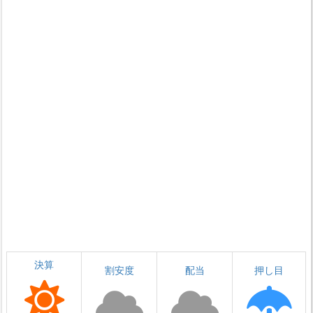
決算
割安度
配当
押し目