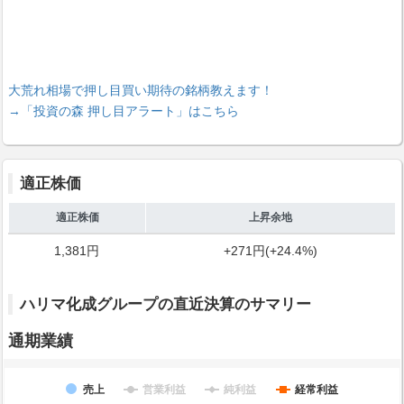
大荒れ相場で押し目買い期待の銘柄教えます！
→「投資の森 押し目アラート」はこちら
適正株価
適正株価
上昇余地
1,381円
+271円(+24.4%)
ハリマ化成グループの直近決算のサマリー
通期業績
売上
営業利益
純利益
経常利益