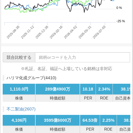
0 %
-25 %
2025-12-26
2026-07-03
2025-11-12
2026-05-21
2025-09-26
2026-04-02
2026-02-16
競合比較する
※札証、名証、福証へ上場している銘柄は非対応
ハリマ化成グループ
(4410)
1,110.0円
289億4900万
10.18
2.34%
38.1%
株価
時価総額
PER
ROE
自己資本
不二製油
(2607)
4,106円
3595億6000万
64.53倍
2.25%
38.
株価
時価総額
PER
ROE
自己資