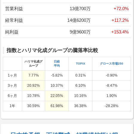
営業利益
13億700万
+72.0%
経常利益
14億6200万
+117.2%
純利益
9億9600万
+153.4%
指数とハリマ化成グループの騰落率比較
ハリマ化成グ
日経
TOPIX
グロース市場250
ループ
平均
1ヶ月
7.77%
-5.82%
0.31%
-0.90%
3ヶ月
20.92%
10.37%
6.10%
-8.47%
6ヶ月
10.78%
22.05%
10.16%
1.90%
1年
30.59%
61.98%
36.38%
-28.28%