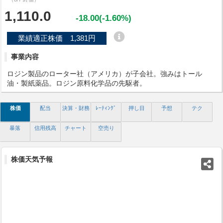
1,110.0
-18.00(-1.60%)
業績適正株価 1,381円
事業内容
ロジン製品のローター社（アメリカ）が子会社。強みはトール
油・製紙薬品。ロジン原料化学品の先駆者。
株価
配当
決算・財務
ﾚｰﾃｨﾝｸﾞ
押し目
予想
テク
暴落
信用残高
チャート
空売り
株価天気予報