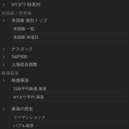
NYダウ 時系列
米国株／世界株
米国株 個別トップ
米国株 一覧
米国株 休場日
ナスダック
S&P500
上海総合指数
株価暴落
株価暴落
日経平均株価 暴落
NYダウ平均 暴落
暴落の歴史
リーマンショック
バブル崩壊