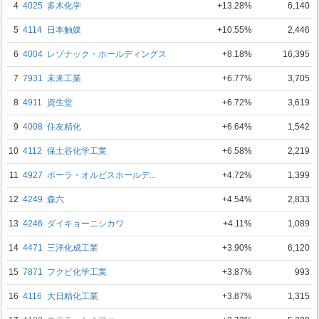
4
4025
多木化学
+13.28%
6,140
5
4114
日本触媒
+10.55%
2,446
6
4004
レゾナック・ホールディングス
+8.18%
16,395
7
7931
未来工業
+6.77%
3,705
8
4911
資生堂
+6.72%
3,619
9
4008
住友精化
+6.64%
1,542
10
4112
保土谷化学工業
+6.58%
2,219
11
4927
ポーラ・オルビスホールデ...
+4.72%
1,399
12
4249
森六
+4.54%
2,833
13
4246
ダイキョーニシカワ
+4.11%
1,089
14
4471
三洋化成工業
+3.90%
6,120
15
7871
フクビ化学工業
+3.87%
993
16
4116
大日精化工業
+3.87%
1,315