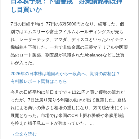
日本株予想：下値警戒 好業績銘柄は押
し目買いか
7日の日経平均は−77円の6万5606円となり、続落した。個
別ではエムスリーや富士フイルムホールディングスが売ら
れ、レーザーテック、アマダ、ディスコといったハイテク・
機械株も下落した。一方で非鉄金属の三菱マテリアルや医薬
品のロート製薬、割安感が意識されたAbalanceなどには買
いが入った。
2026年の日本株は地固めから一段高へ、期待の銘柄は？
有料版レポート閲覧はこちら
今月の日経平均は前日までで＋1321円と買い優勢の流れだ
ったが、7日は戻り売りや利確の動きが出て反落した。夏枯
れによる商いの薄さも相場の重しになり、方向感が出にくい
展開となった。市場では米国のCPI上振れ警戒や米雇用統計
を控えた様子見ムードが強まっていた。
...
→全文を読む