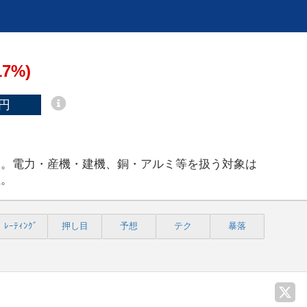
17%)
円
）。電力・産機・建機、銅・アルミ等を扱う対象は
位。
ﾚｰﾃｨﾝｸﾞ
押し目
予想
テク
暴落