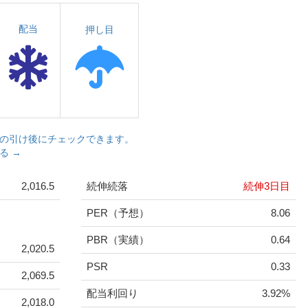
配当
押し目
の引け後にチェックできます。
る →
2,016.5
続伸続落
続伸3日目
PER（予想）
8.06
PBR（実績）
0.64
2,020.5
PSR
0.33
2,069.5
配当利回り
3.92%
2,018.0