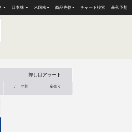
物
日本株
米国株
商品先物
チャート検索
暴落予想
押し目
アラート
テーマ株
空売り