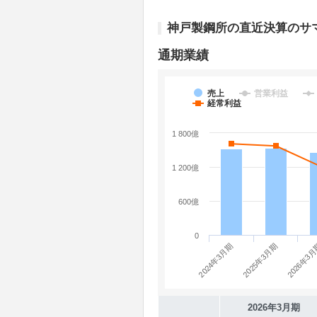
神戸製鋼所の直近決算のサ
通期業績
売上
営業利益
経常利益
1 800億
1 200億
600億
0
2024年3月期
2026年3
2025年3月期
2026年3月期