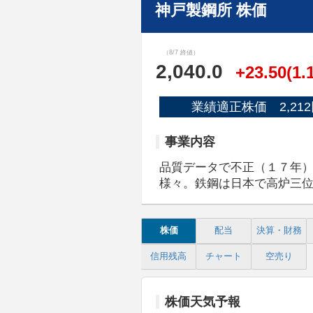
神戸製鋼所 株価
（8/7 終値）
2,040.0
+23.50(1.
業績適正株価 2,212
事業内容
品質データで不正（１７年
様々。鉄鋼は日本で高炉三
株価
配当
決算・財務
信用残高
チャート
空売り
株価天気予報