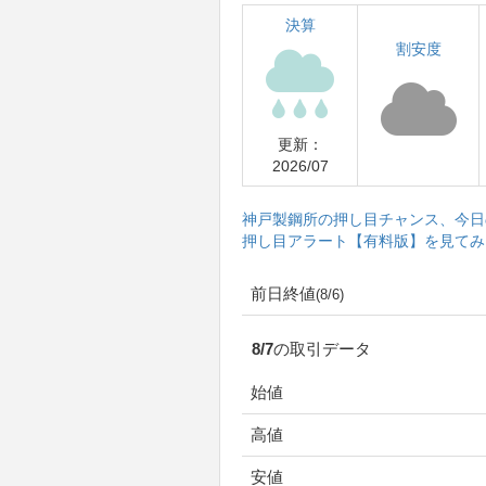
決算
割安度
更新：
2026/07
神戸製鋼所の押し目チャンス、今日
押し目アラート【有料版】を見てみ
前日終値
(8/6)
8/7の取引データ
始値
高値
安値