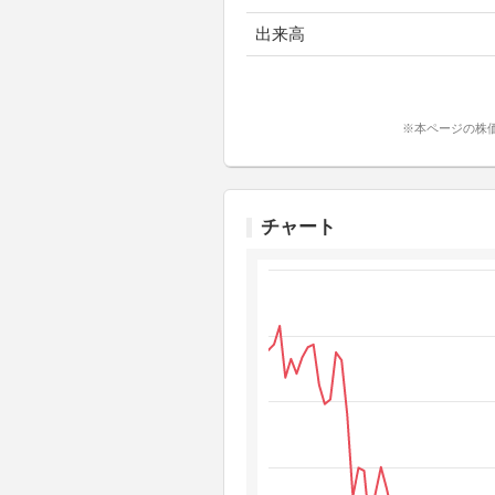
出来高
※本ページの株
チャート