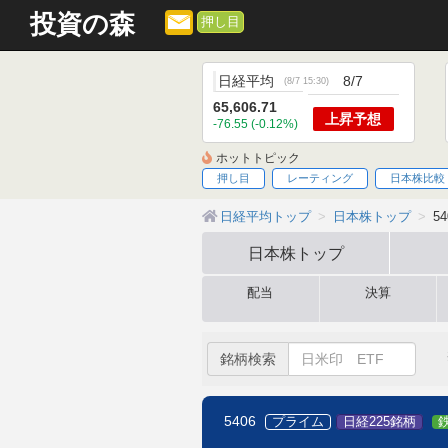
投資の森
押し目
日経平均
8/7
(
8/7 15:30
)
65,606.71
上昇
予想
-76.55 (-0.12%)
ホットトピック
押し目
レーティング
日本株比較
日経平均トップ
日本株トップ
5
日本株
トップ
配当
決算
銘柄検索
5406
プライム
日経225銘柄