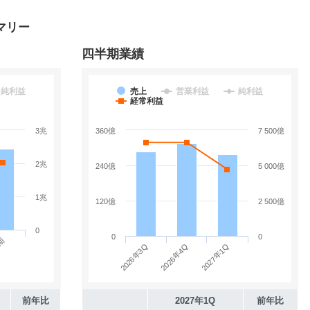
マリー
四半期業績
純利益
売上
営業利益
純利益
経常利益
3兆
360億
7 500億
2兆
240億
5 000億
1兆
120億
2 500億
0
0
0
月期
2026年3Q
2027年1Q
2026年4Q
前年比
2027年1Q
前年比