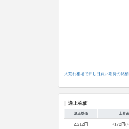
大荒れ相場で押し目買い期待の銘柄
適正株価
適正株価
上昇
2,212円
+172円(+