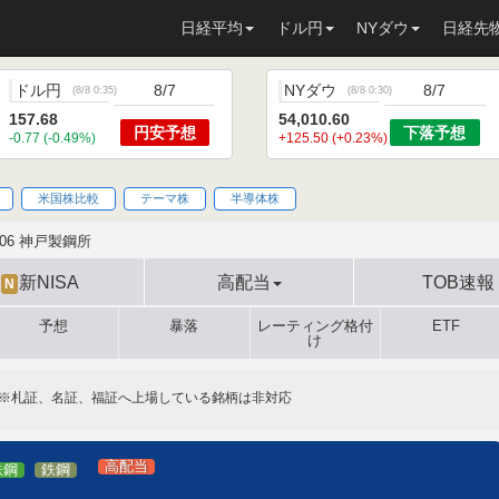
日経平均
ドル円
NYダウ
日経先
ドル円
8/7
NYダウ
8/7
(
8/8 0:35
)
(
8/8 0:30
)
157.68
54,010.60
円安
予想
下落
予想
-0.77 (-0.49%)
+125.50 (+0.23%)
米国株比較
テーマ株
半導体株
406 神戸製鋼所
新NISA
高配当
TOB速報
N
予想
暴落
レーティング格付
ETF
け
※札証、名証、福証へ上場している銘柄は非対応
高配当
鉄鋼
鉄鋼