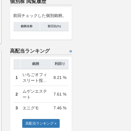
個別株 閲覧履歴
前回チェックした個別銘柄。
銘柄名称
前日比(%)
高配当ランキング
»
銘柄
利回り
いちごオフィ
1
8.21 %
スリート投...
ムゲンエステ
2
7.61 %
ート
3
エニグモ
7.46 %
高配当ランキング »