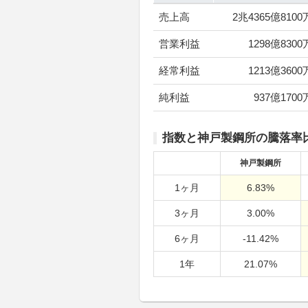
売上高
2兆4365億8100
営業利益
1298億8300
経常利益
1213億3600
純利益
937億1700
指数と神戸製鋼所の騰落率
神戸製鋼所
1ヶ月
6.83%
3ヶ月
3.00%
6ヶ月
-11.42%
1年
21.07%