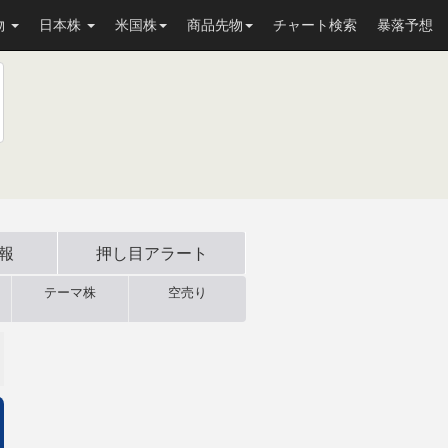
物
日本株
米国株
商品先物
チャート検索
暴落予想
速報
押し目
アラート
テーマ株
空売り