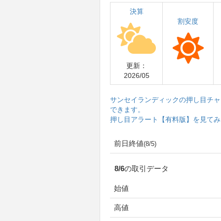
決算
割安度
更新：
2026/05
サンセイランディックの押し目チャ
できます。
押し目アラート【有料版】を見てみ
前日終値
(8/5)
8/6の取引データ
始値
高値