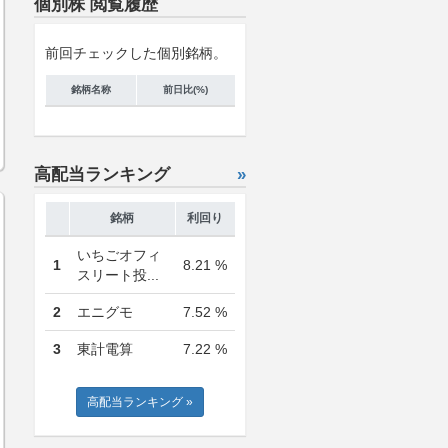
個別株 閲覧履歴
前回チェックした個別銘柄。
銘柄名称
前日比(%)
高配当ランキング
»
銘柄
利回り
いちごオフィ
1
8.21 %
スリート投...
2
エニグモ
7.52 %
3
東計電算
7.22 %
高配当ランキング »