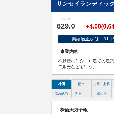
サンセイランディック
（8/6 終値）
629.0
+4.00(0.6
業績適正株価 911
事業内容
不動産の仲介、戸建ての建
て販売などを行う。
株価
配当
決算・財務
信用残高
チャート
空売り
株価天気予報