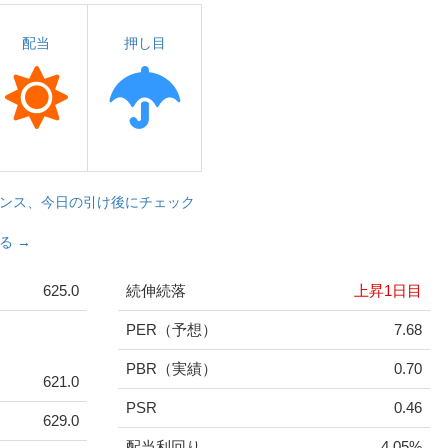
配当
押し目
ンス、今日の引け後にチェック
る →
625.0
続伸続落
上昇1日目
PER（予想）
7.68
PBR（実績）
0.70
621.0
PSR
0.46
629.0
配当利回り
4.05%