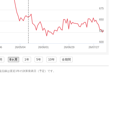
675
650
625
600
06
26/05/04
26/06/01
26/06/29
26/07/27
月
6ヶ月
1年
5年
10年
全期間
縦点線は直近1年の決算発表日（予定）です。