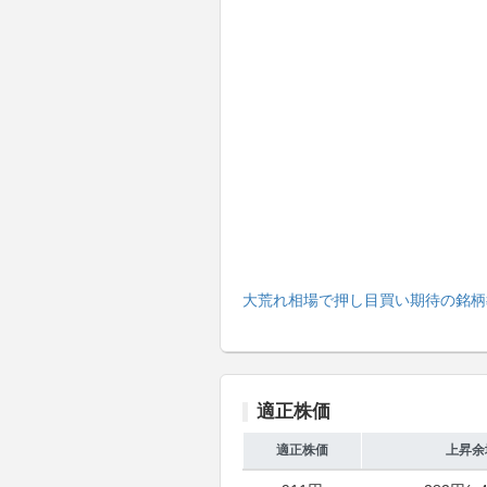
大荒れ相場で押し目買い期待の銘柄
適正株価
適正株価
上昇余