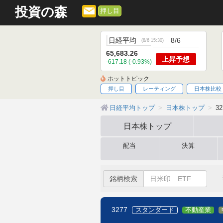
投資の森
押し目
日経平均
8/6
(
8/6 15:30
)
65,683.26
上昇
予想
-617.18 (-0.93%)
ホットトピック
押し目
レーティング
日本株比較
日経平均トップ
日本株トップ
3
日本株
トップ
配当
決算
銘柄検索
3277
スタンダード
不動産業