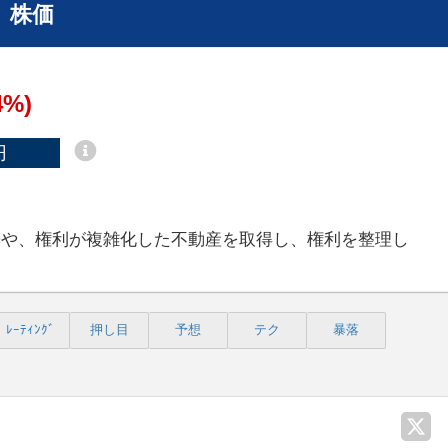
 株価
4%)
円
築や、権利が複雑化した不動産を取得し、権利を整理し
ﾚｰﾃｨﾝｸﾞ
押し目
予想
テク
暴落