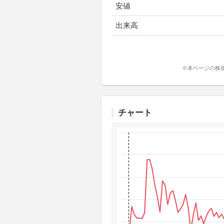
安値
出来高
※本ページの株
チャート