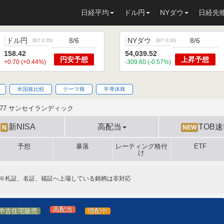
日経平均
ドル円
NYダウ
日経先
ドル円
8/6
NYダウ
8/6
(
8/7 0:35
)
(
8/7 0:30
)
158.42
54,039.52
円安
予想
上昇
予想
+0.70 (+0.44%)
-309.60 (-0.57%)
米国株比較
テーマ株
半導体株
277 サンセイランディック
新NISA
高配当
TOB
N
NEW
予想
暴落
レーティング格付
ETF
け
※札証、名証、福証へ上場している銘柄は非対応
高配当
中古住宅販売
増配中