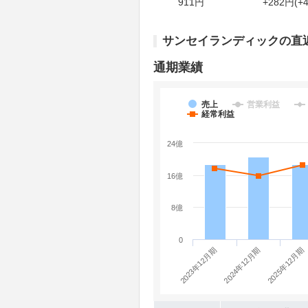
911円
+282円(+4
サンセイランディックの直
通期業績
売上
営業利益
経常利益
24億
16億
8億
0
2023年12月期
2025年12月期
2024年12月期