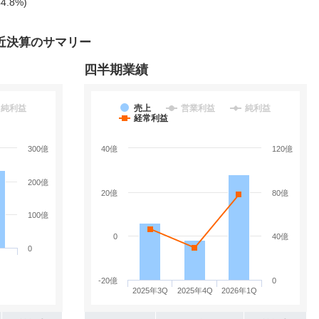
4.8%)
近決算のサマリー
四半期業績
純利益
売上
営業利益
純利益
経常利益
300億
40億
120億
200億
20億
80億
100億
0
40億
0
-20億
0
2025年3Q
2025年4Q
2026年1Q