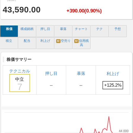
43,590.00
+390.00(0.90%)
株価
構成銘柄
押し目
暴落
チャート
テク
予想
積立
配当
利上げ
空売り
信用残
N!
N!
高
株価サマリー
テクニカル
押し目
暴落
利上げ
中立
7
－
－
+125.2%
44 000