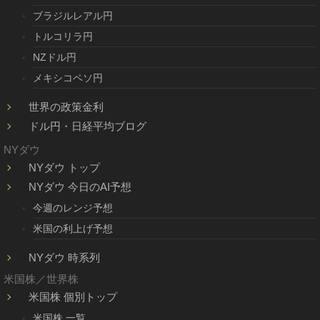
ブラジルレアル円
トルコリラ円
NZドル円
メキシコペソ円
世界の政策金利
ドル円・日経平均ブログ
NYダウ
NYダウ トップ
NYダウ 今日のAI予想
今週のレンジ予想
米国の利上げ予想
NYダウ 時系列
米国株／世界株
米国株 個別トップ
米国株 一覧