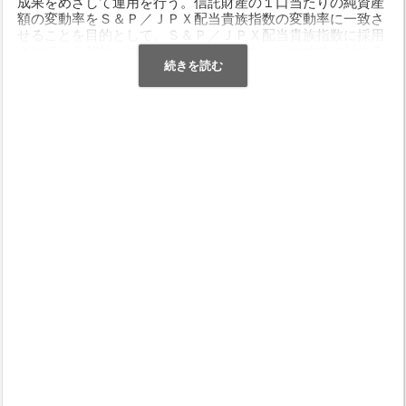
成果をめざして運用を行う。信託財産の１口当たりの純資産
額の変動率をＳ＆Ｐ／ＪＰＸ配当貴族指数の変動率に一致さ
せることを目的として、Ｓ＆Ｐ／ＪＰＸ配当貴族指数に採用
されている銘柄（採用予定の銘柄を含む。）の株式に対する
投資として運用を行う。信託財産中に占める個別銘柄の株数
の比率は、Ｓ＆Ｐ／ＪＰＸ配当貴族指数における個別銘柄の
構成比率から算出される株数の比率程度を維持することを原
則とする。