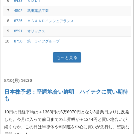
6
9433
ＫＤＤＩ
7
4502
武田薬品工業
8
8725
ＭＳ＆ＡＤインシュアランス...
9
8591
オリックス
10
8750
第一ライフグループ
もっと見る
8/10(月) 16:30
日本株予想：堅調地合い鮮明 ハイテクに買い期待
も
10日の日経平均は＋1363円の6万6970円となり3営業日ぶりに反発
した。今月に入って前日までの上昇幅が＋1244円と買い地合いが
続くなか、この日は半導体やAI関連を中心に買いが先行し、堅調な