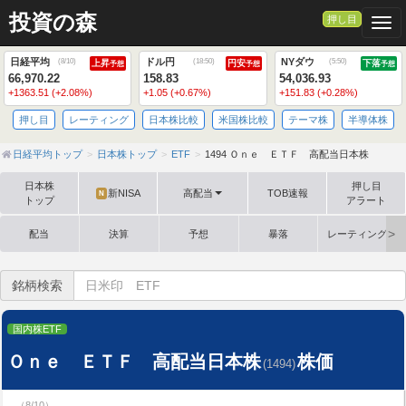
投資の森
押し目
Togg
日経平均
ドル円
NYダウ
(
8/10
)
(
18:50
)
(
5:50
)
上昇
円安
下落
予想
予想
予想
66,970.22
158.83
54,036.93
+1363.51 (+2.08%)
+1.05 (+0.67%)
+151.83 (+0.28%)
押し目
レーティング
日本株比較
米国株比較
テーマ株
半導体株
日経平均トップ
日本株トップ
ETF
1494 Ｏｎｅ ＥＴＦ 高配当日本株
日本株
押し目
新NISA
高配当
TOB速報
N
トップ
アラート
配当
決算
予想
暴落
レーティング格
銘柄検索
国内株ETF
Ｏｎｅ ＥＴＦ 高配当日本株
株価
(1494)
（8/10）