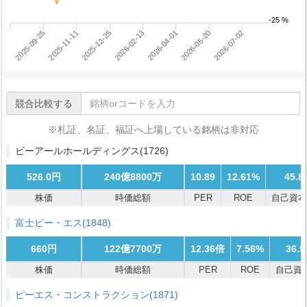
-25 %
2025-12-25
2026-07-02
2025-11-11
2026-05-20
2025-09-25
2026-04-01
2026-02-13
競合比較する
※札証、名証、福証へ上場している銘柄は非対応
ビーアールホールディングス
(1726)
526.0円
240億8800万
10.89
12.61%
45.8
株価
時価総額
PER
ROE
自己資本
富士ピー・エス
(1848)
660円
122億7700万
12.36倍
7.56%
36.
株価
時価総額
PER
ROE
自己資
ピーエス・コンストラクション
(1871)