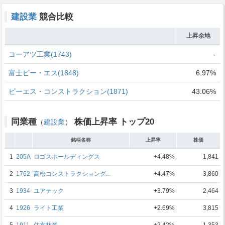
建設業
競合比較
上昇余地
コーアツ工業(1743)
-
富士ピー・エス(1848)
6.97%
ピーエス・コンストラクション(1871)
43.06%
同業種
株価上昇率 トップ20
（
建設業
）
銘柄名称
上昇率
株価
1
205A
ロゴスホールディングス
+4.48%
1,841
2
1762
高松コンストラクショング...
+4.47%
3,860
3
1934
ユアテック
+3.79%
2,464
4
1926
ライト工業
+2.69%
3,815