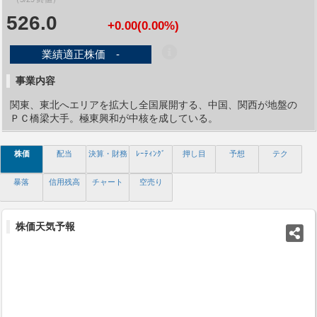
526.0
+0.00(0.00%)
業績適正株価 -
事業内容
関東、東北へエリアを拡大し全国展開する、中国、関西が地盤の
ＰＣ橋梁大手。極東興和が中核を成している。
株価
配当
決算・財務
ﾚｰﾃｨﾝｸﾞ
押し目
予想
テク
暴落
信用残高
チャート
空売り
株価天気予報