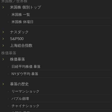
米国株／世界株
米国株 個別トップ
米国株 一覧
米国株 休場日
ナスダック
S&P500
上海総合指数
株価暴落
株価暴落
日経平均株価 暴落
NYダウ平均 暴落
暴落の歴史
リーマンショック
バブル崩壊
チャイナショック