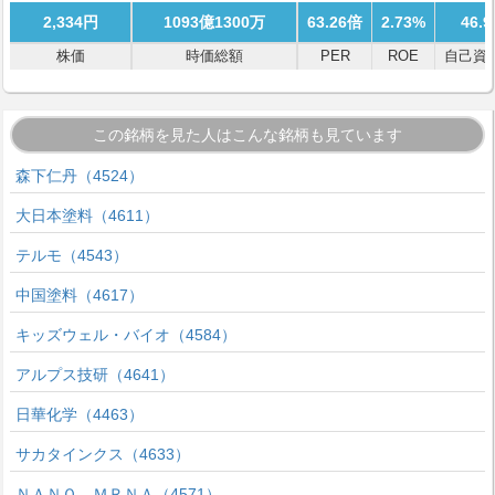
2,334円
1093億1300万
63.26倍
2.73%
46.
株価
時価総額
PER
ROE
自己資
この銘柄を見た人はこんな銘柄も見ています
森下仁丹（4524）
大日本塗料（4611）
テルモ（4543）
中国塗料（4617）
キッズウェル・バイオ（4584）
アルプス技研（4641）
日華化学（4463）
サカタインクス（4633）
ＮＡＮＯ ＭＲＮＡ（4571）