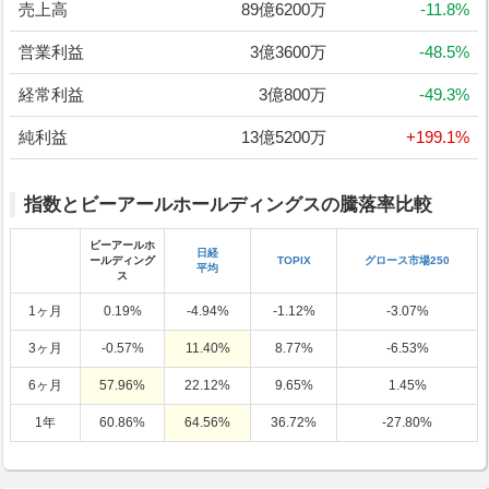
売上高
89億6200万
-11.8%
営業利益
3億3600万
-48.5%
経常利益
3億800万
-49.3%
純利益
13億5200万
+199.1%
指数とビーアールホールディングスの騰落率比較
ビーアールホ
日経
ールディング
TOPIX
グロース市場250
平均
ス
1ヶ月
0.19%
-4.94%
-1.12%
-3.07%
3ヶ月
-0.57%
11.40%
8.77%
-6.53%
6ヶ月
57.96%
22.12%
9.65%
1.45%
1年
60.86%
64.56%
36.72%
-27.80%