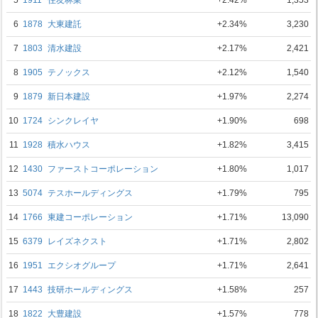
5
1911
住友林業
+2.42%
1,353
6
1878
大東建託
+2.34%
3,230
7
1803
清水建設
+2.17%
2,421
8
1905
テノックス
+2.12%
1,540
9
1879
新日本建設
+1.97%
2,274
10
1724
シンクレイヤ
+1.90%
698
11
1928
積水ハウス
+1.82%
3,415
12
1430
ファーストコーポレーション
+1.80%
1,017
13
5074
テスホールディングス
+1.79%
795
14
1766
東建コーポレーション
+1.71%
13,090
15
6379
レイズネクスト
+1.71%
2,802
16
1951
エクシオグループ
+1.71%
2,641
17
1443
技研ホールディングス
+1.58%
257
18
1822
大豊建設
+1.57%
778