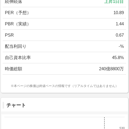
続伸続落
上昇1日目
PER（予想）
10.89
PBR（実績）
1.44
PSR
0.67
配当利回り
-%
自己資本比率
45.8%
時価総額
240億8800万
※本ページの株価は終値ベースの情報です（リアルタイムではありません）
チャート
530