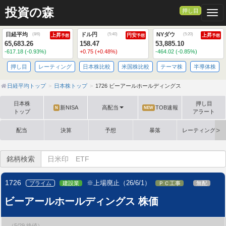
投資の森
押し目
Togg
日経平均
ドル円
NYダウ
(
8/6
)
(
5:40
)
(
5:20
)
上昇
円安
上昇
予想
予想
予想
65,683.26
158.47
53,885.10
-617.18 (-0.93%)
+0.75 (+0.48%)
-464.02 (-0.85%)
押し目
レーティング
日本株比較
米国株比較
テーマ株
半導体株
日経平均トップ
日本株トップ
1726 ビーアールホールディングス
日本株
押し目
新NISA
高配当
TOB速報
N
NEW
トップ
アラート
配当
決算
予想
暴落
レーティング格
銘柄検索
1726
※上場廃止（26/6/1）
プライム
建設業
ＰＣ工事
無配
ビーアールホールディングス 株価
（5/29 終値）