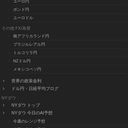
ユーロ円
ポンド円
ユーロドル
その他 FX/為替
南アフリカランド円
ブラジルレアル円
トルコリラ円
NZドル円
メキシコペソ円
世界の政策金利
ドル円・日経平均ブログ
NYダウ
NYダウ トップ
NYダウ 今日のAI予想
今週のレンジ予想