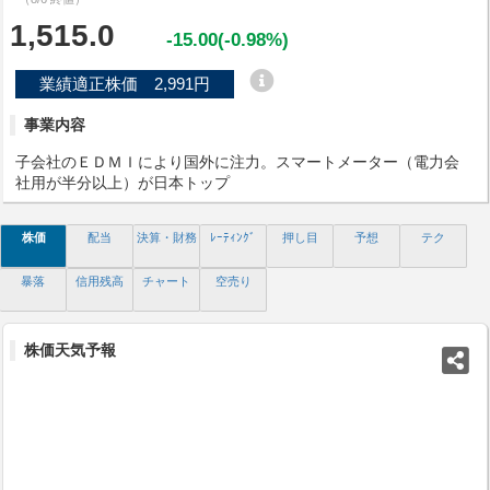
1,515.0
-15.00(-0.98%)
業績適正株価 2,991円
事業内容
子会社のＥＤＭＩにより国外に注力。スマートメーター（電力会
社用が半分以上）が日本トップ
株価
配当
決算・財務
ﾚｰﾃｨﾝｸﾞ
押し目
予想
テク
暴落
信用残高
チャート
空売り
株価天気予報