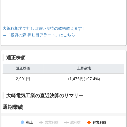
大荒れ相場で押し目買い期待の銘柄教えます！
→「投資の森 押し目アラート」はこちら
適正株価
適正株価
上昇余地
2,991円
+1,476円(+97.4%)
大崎電気工業の直近決算のサマリー
通期業績
売上
営業利益
純利益
経常利益