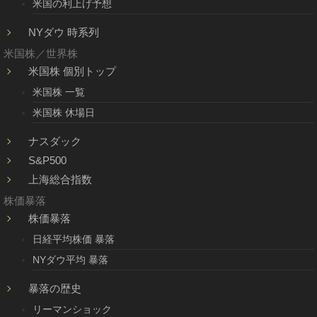
米国の利上げ予想
NYダウ 時系列
米国株／世界株
米国株 個別トップ
米国株 一覧
米国株 休場日
ナスダック
S&P500
上海総合指数
株価暴落
株価暴落
日経平均株価 暴落
NYダウ平均 暴落
暴落の歴史
リーマンショック