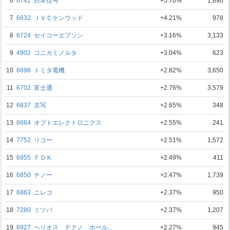
6
6741
日本信号
+5.70%
1,890
7
6632
ＪＶＣケンウッド
+4.21%
978
8
6724
セイコーエプソン
+3.16%
3,133
9
4902
コニカミノルタ
+3.04%
623
10
6898
トミタ電機
+2.82%
3,650
11
6702
富士通
+2.76%
3,579
12
6837
京写
+2.65%
348
13
6664
オプトエレクトロニクス
+2.55%
241
14
7752
リコー
+2.51%
1,572
15
6955
ＦＤＫ
+2.49%
411
16
6850
チノー
+2.47%
1,739
17
6863
ニレコ
+2.37%
950
18
7280
ミツバ
+2.37%
1,207
19
6927
ヘリオス テクノ ホール...
+2.27%
945