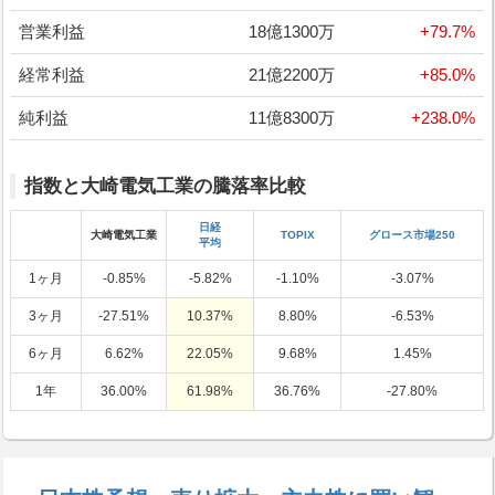
営業利益
18億1300万
+79.7%
経常利益
21億2200万
+85.0%
純利益
11億8300万
+238.0%
指数と大崎電気工業の騰落率比較
日経
大崎電気工業
TOPIX
グロース市場250
平均
1ヶ月
-0.85%
-5.82%
-1.10%
-3.07%
3ヶ月
-27.51%
10.37%
8.80%
-6.53%
6ヶ月
6.62%
22.05%
9.68%
1.45%
1年
36.00%
61.98%
36.76%
-27.80%