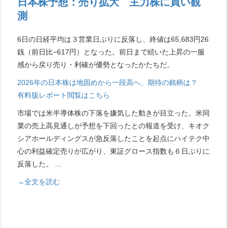
日本株予想：売り拡大 主力株に買い観
測
6日の日経平均は３営業日ぶりに反落し、終値は65,683円26
銭（前日比−617円）となった。前日まで続いた上昇の一服
感から戻り売り・利確が優勢となったかたちだ。
2026年の日本株は地固めから一段高へ、期待の銘柄は？
有料版レポート閲覧はこちら
市場では米半導体株の下落を嫌気した動きが目立った。米同
業の売上高見通しが予想を下回ったとの報道を受け、キオク
シアホールディングスが急反落したことを起点にハイテク中
心の利益確定売りが広がり、東証グロース指数も６日ぶりに
反落した。
...
→全文を読む