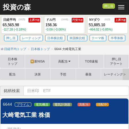
投資の森
押し目
Togg
日経平均
ドル円
NYダウ
(
14:25
)
(
14:40
)
(
6:23
)
上昇
円安
上昇
予想
予想
予想
65,565.98
158.36
53,885.10
-117.28 (-0.18%)
-0.09 (-0.06%)
-464.02 (-0.85%)
押し目
レーティング
日本株比較
米国株比較
テーマ株
半導体株
日経平均トップ
日本株トップ
6644 大崎電気工業
日本株
押し目
新NISA
高配当
TOB速報
N
トップ
アラート
配当
決算
予想
暴落
レーティング格
銘柄検索
6644
プライム
電気機器
電気計測器
高配当
増配中
大崎電気工業 株価
（8/6 終値）