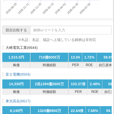
2025-12-25
2026-07-02
2025-11-11
2026-05-20
2025-09-25
2026-04-01
2026-02-13
競合比較する
※札証、名証、福証へ上場している銘柄は非対応
大崎電気工業
(6644)
1,515.0円
710億8000万
13.94
1.72%
58.6%
株価
時価総額
PER
ROE
自己資本
富士電機
(6504)
14,330円
2兆1394億2600万
103.37倍
2.48%
58
株価
時価総額
PER
ROE
自己
東光高岳
(6617)
8,140円
1324億8900万
22.64倍
7.68%
59.