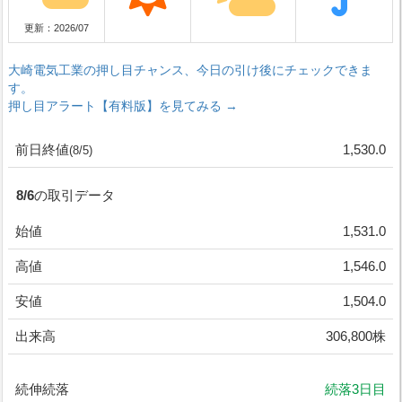
更新：2026/07
大崎電気工業の押し目チャンス、今日の引け後にチェックできま
す。
押し目アラート【有料版】を見てみる →
前日終値
1,530.0
(8/5)
8/6の取引データ
始値
1,531.0
高値
1,546.0
安値
1,504.0
出来高
306,800株
続伸続落
続落3日目