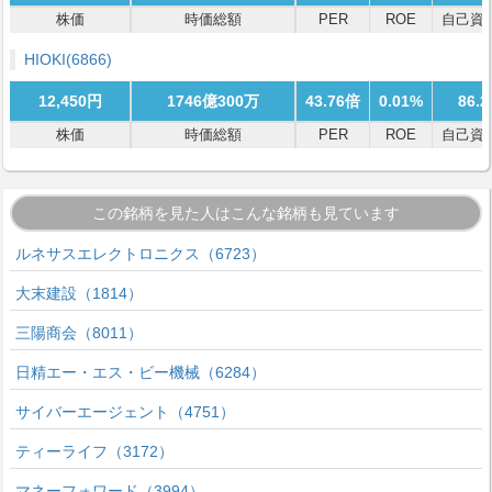
株価
時価総額
PER
ROE
自己資
HIOKI
(6866)
12,450円
1746億300万
43.76倍
0.01%
86.
株価
時価総額
PER
ROE
自己資
この銘柄を見た人はこんな銘柄も見ています
ルネサスエレクトロニクス（6723）
大末建設（1814）
三陽商会（8011）
日精エー・エス・ビー機械（6284）
サイバーエージェント（4751）
ティーライフ（3172）
マネーフォワード（3994）