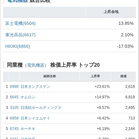
電気機器
競合比較
上昇余地
富士電機(6504)
13.85%
東光高岳(6617)
2.10%
HIOKI(6866)
-17.03%
同業種
株価上昇率 トップ20
（
電気機器
）
銘柄名称
上昇率
株価
1
6998
日本タングステン
+23.61%
2,618
2
6645
オムロン
+14.97%
6,819
3
3105
日清紡ホールディングス
+8.57%
2,495
4
6958
日本シイエムケイ
+6.42%
713
5
6745
ホーチキ
+6.19%
2,144