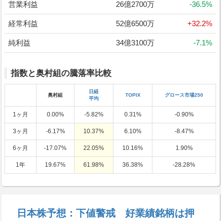
営業利益
26億2700万
-36.5%
経常利益
52億6500万
+32.2%
純利益
34億3100万
-7.1%
指数と奥村組の騰落率比較
日経
奥村組
TOPIX
グロース市場250
平均
1ヶ月
0.00%
-5.82%
0.31%
-0.90%
3ヶ月
-6.17%
10.37%
6.10%
-8.47%
6ヶ月
-17.07%
22.05%
10.16%
1.90%
1年
19.67%
61.98%
36.38%
-28.28%
日本株予想：下値警戒 好業績銘柄は押