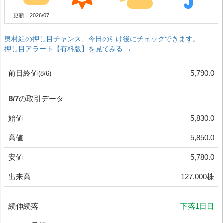
更新：2026/07
奥村組の押し目チャンス、今日の引け後にチェックできます。
押し目アラート【有料版】を見てみる →
前日終値
5,790.0
(8/6)
8/7の取引データ
始値
5,830.0
高値
5,850.0
安値
5,780.0
出来高
127,000株
続伸続落
下落1日目