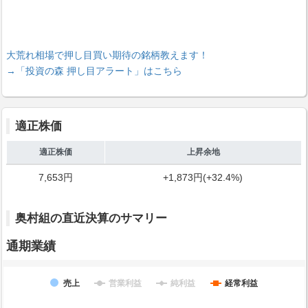
大荒れ相場で押し目買い期待の銘柄教えます！
→「投資の森 押し目アラート」はこちら
適正株価
適正株価
上昇余地
7,653円
+1,873円(+32.4%)
奥村組の直近決算のサマリー
通期業績
売上
営業利益
純利益
経常利益