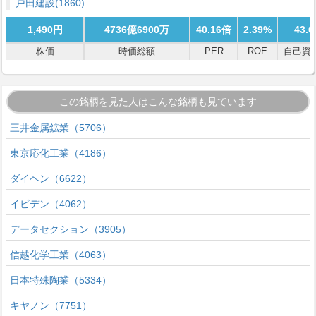
戸田建設
(1860)
1,490円
4736億6900万
40.16倍
2.39%
43.
株価
時価総額
PER
ROE
自己資
この銘柄を見た人はこんな銘柄も見ています
三井金属鉱業（5706）
東京応化工業（4186）
ダイヘン（6622）
イビデン（4062）
データセクション（3905）
信越化学工業（4063）
日本特殊陶業（5334）
キヤノン（7751）