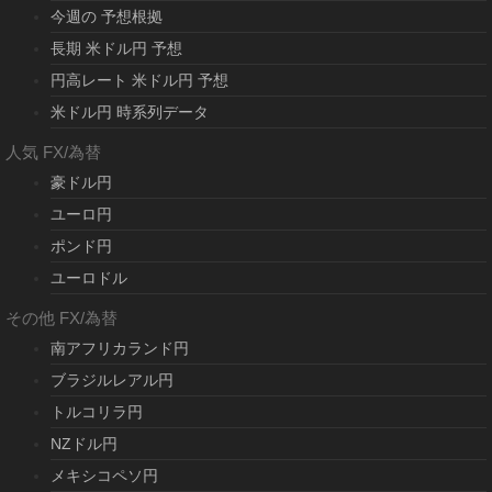
今週の 予想根拠
長期 米ドル円 予想
円高レート 米ドル円 予想
米ドル円 時系列データ
人気 FX/為替
豪ドル円
ユーロ円
ポンド円
ユーロドル
その他 FX/為替
南アフリカランド円
ブラジルレアル円
トルコリラ円
NZドル円
メキシコペソ円