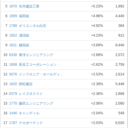
5
1870
矢作建設工業
+5.23%
1,992
6
1899
福田組
+4.96%
4,440
7
1786
オリエンタル白石
+4.92%
384
8
1852
淺沼組
+4.23%
912
9
1811
錢高組
+3.69%
8,440
10
6330
東洋エンジニアリング
+2.68%
2,072
11
1808
長谷工コーポレーション
+2.62%
2,759
12
5076
インフロニア・ホールディ...
+2.53%
2,614
13
1820
西松建設
+2.39%
5,448
14
6379
レイズネクスト
+2.36%
2,868
15
1770
藤田エンジニアリング
+2.06%
2,080
16
1446
キャンディル
+2.04%
549
17
1787
ナカボーテック
+2.03%
6,020