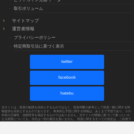
取引ボリューム
サイトマップ
運営者情報
プライバシーポリシー
特定商取引法に基づく表示
twitter
facebook
hatebu
当サイトは、投資の勧誘を目的とするものではなく、投資判断の参考として投資一般に関する情
報提供を目的とするものであります。 将来的な予想に関する情報は、あくまで予想であり、その
内容の正確性、信頼性等を保証するものではありません。当サイトの情報に基づいて被ったいか
なる損害についても、当社は一切の責任を負いません。 投資に関するすべての決定は、ご自身で
判断されるようお願いいたします。日経平均株価指数は、東京証券取引所1部上場銘柄のうち市場
を代表する225銘柄で構成される株価平均指数です。日経平均株価の著作権は日本経済新聞社に帰
属します。