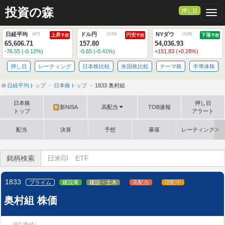
投資の森
押し目
Togg
日経平均
ドル円
NYダウ
(
8/7
)
(
5:55
)
(
5:50
)
上昇
円安
下落
予想
予想
予想
65,606.71
157.80
54,036.93
-76.55 (-0.12%)
-0.65 (-0.41%)
+151.83 (+0.28%)
押し目
レーティング
日本株比較
米国株比較
テーマ株
半導体株
日経平均トップ
日本株トップ
1833 奥村組
日本株
押し目
新NISA
高配当
TOB速報
N
トップ
アラート
配当
決算
予想
暴落
レーティング格
銘柄検索
1833
プライム
建設業
建設・土木
高配当
増配中
奥村組 株価
（8/7 終値）