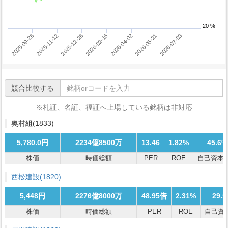
-20 %
2026-05-21
2025-09-26
2026-07-03
2025-11-12
2025-12-26
2026-02-16
2026-04-02
競合比較する
※札証、名証、福証へ上場している銘柄は非対応
奥村組
(1833)
5,780.0円
2234億8500万
13.46
1.82%
45.6%
株価
時価総額
PER
ROE
自己資本
西松建設
(1820)
5,448円
2276億8000万
48.95倍
2.31%
29.
株価
時価総額
PER
ROE
自己資