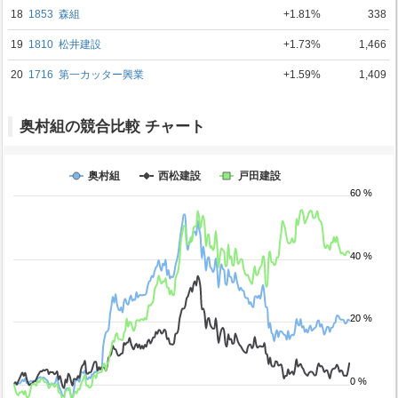
18
1853
森組
+1.81%
338
19
1810
松井建設
+1.73%
1,466
20
1716
第一カッター興業
+1.59%
1,409
奥村組の競合比較 チャート
奥村組
西松建設
戸田建設
60 %
40 %
20 %
0 %