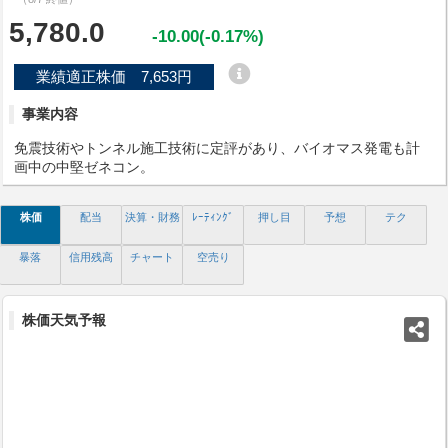
5,780.0
-10.00(-0.17%)
業績適正株価 7,653円
事業内容
免震技術やトンネル施工技術に定評があり、バイオマス発電も計
画中の中堅ゼネコン。
株価
配当
決算・財務
ﾚｰﾃｨﾝｸﾞ
押し目
予想
テク
暴落
信用残高
チャート
空売り
株価天気予報