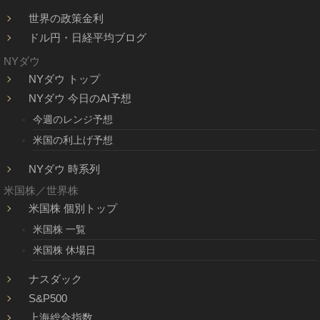
世界の政策金利
ドル円・日経平均ブログ
NYダウ
NYダウ トップ
NYダウ 今日のAI予想
今週のレンジ予想
米国の利上げ予想
NYダウ 時系列
米国株／世界株
米国株 個別トップ
米国株 一覧
米国株 休場日
ナスダック
S&P500
上海総合指数