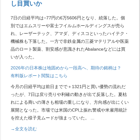
し目買いか
7日の日経平均は−77円の6万5606円となり、続落した。個
別ではエムスリーや富士フイルムホールディングスが売ら
れ、レーザーテック、アマダ、ディスコといったハイテク・
機械株も下落した。一方で非鉄金属の三菱マテリアルや医薬
品のロート製薬、割安感が意識されたAbalanceなどには買
いが入った。
2026年の日本株は地固めから一段高へ、期待の銘柄は？
有料版レポート閲覧はこちら
今月の日経平均は前日までで＋1321円と買い優勢の流れだ
ったが、7日は戻り売りや利確の動きが出て反落した。夏枯
れによる商いの薄さも相場の重しになり、方向感が出にくい
展開となった。市場では米国のCPI上振れ警戒や米雇用統計
を控えた様子見ムードが強まっていた。
...
→全文を読む