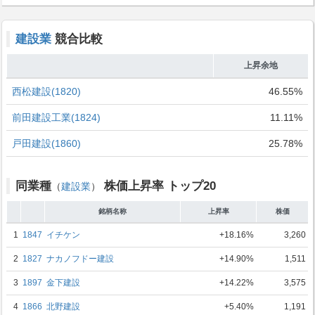
建設業
競合比較
上昇余地
西松建設(1820)
46.55%
前田建設工業(1824)
11.11%
戸田建設(1860)
25.78%
同業種
株価上昇率 トップ20
（
建設業
）
銘柄名称
上昇率
株価
1
1847
イチケン
+18.16%
3,260
2
1827
ナカノフドー建設
+14.90%
1,511
3
1897
金下建設
+14.22%
3,575
4
1866
北野建設
+5.40%
1,191