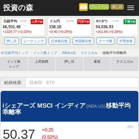
投資の森
プレミアム
押し目
Togg
日経平均
ドル円
NYダウ
(
11:35
)
(
12:35
)
(
5:50
)
上昇
円安
下落
予想
予想
予想
66,931.48
158.18
54,036.93
+1324.77 (+2.02%)
+0.40 (+0.25%)
+151.83 (+0.28%)
押し目
レーティング
日本株比較
米国株比較
テーマ株
半導体株
日経平均トップ
インド株トップ
INDA.US
テクニカル
移動平均乖離率
インド株
上昇銘柄
押し目
暴落
テクニカル
トップ
銘柄検索
iシェアーズ MSCI インディア
移動平均
(INDA.US)
乖離率
（8/7）
50.37
+0.25
(0.50%)