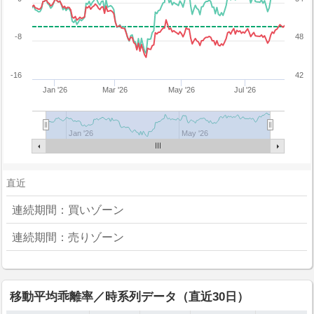
-8
48
-16
42
Jan '26
Mar '26
May '26
Jul '26
Jan '26
May '26
直近
連続期間：買いゾーン
連続期間：売りゾーン
移動平均乖離率／時系列データ（直近30日）