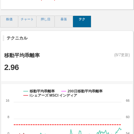
株価
チャート
押し目
暴落
テク
テクニカル
移動平均乖離率
(8/7更新)
2.96
移動平均乖離率
200日移動平均乖離率
iシェアーズ MSCI インディア
16
66
8
60
0
54