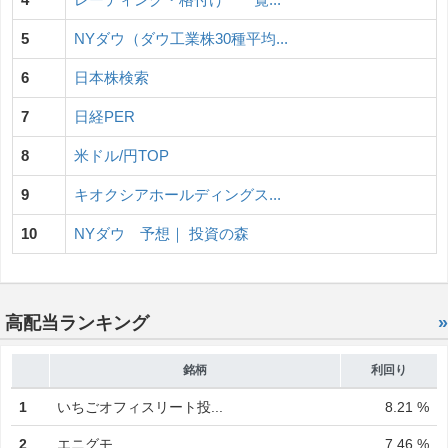
5
NYダウ（ダウ工業株30種平均...
6
日本株検索
7
日経PER
8
米ドル/円TOP
9
キオクシアホールディングス...
10
NYダウ 予想｜ 投資の森
高配当ランキング
»
銘柄
利回り
1
いちごオフィスリート投...
8.21 %
2
エニグモ
7.46 %