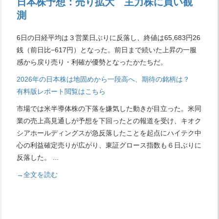
日本株予想：売り拡大 主力株に買い観
測
6日の日経平均は３営業日ぶりに反落し、終値は65,683円26
銭（前日比−617円）となった。前日まで続いた上昇の一服
感から戻り売り・利確が優勢となったかたちだ。
2026年の日本株は地固めから一段高へ、期待の銘柄は？
有料版レポート閲覧はこちら
市場では米半導体株の下落を嫌気した動きが目立った。米同
業の売上高見通しが予想を下回ったとの報道を受け、キオク
シアホールディングスが急反落したことを起点にハイテク中
心の利益確定売りが広がり、東証グロース指数も６日ぶりに
反落した。
...
→全文を読む