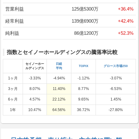
営業利益
125億5300万
+36.4%
経常利益
139億6900万
+42.4%
純利益
86億1200万
+52.3%
指数とセイノーホールディングスの騰落率比較
セイノーホー
日経
TOPIX
グロース市場250
ルディングス
平均
1ヶ月
-3.33%
-4.94%
-1.12%
-3.07%
3ヶ月
8.07%
11.40%
8.77%
-6.53%
6ヶ月
4.57%
22.12%
9.65%
1.45%
1年
10.47%
64.56%
36.72%
-27.80%