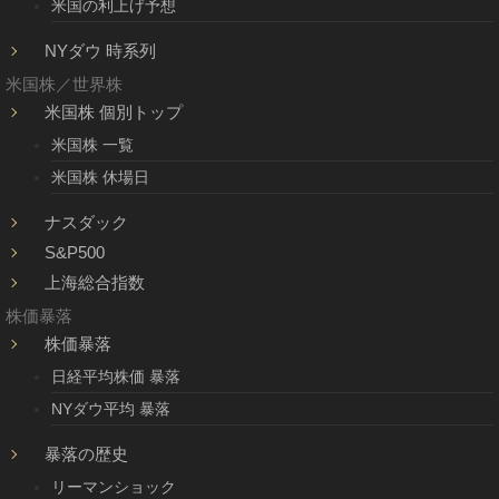
米国の利上げ予想
NYダウ 時系列
米国株／世界株
米国株 個別トップ
米国株 一覧
米国株 休場日
ナスダック
S&P500
上海総合指数
株価暴落
株価暴落
日経平均株価 暴落
NYダウ平均 暴落
暴落の歴史
リーマンショック