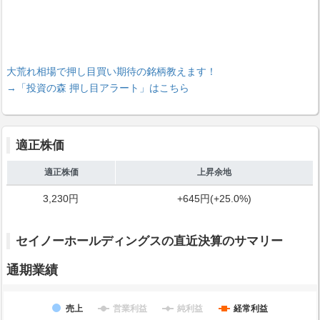
大荒れ相場で押し目買い期待の銘柄教えます！
→「投資の森 押し目アラート」はこちら
適正株価
適正株価
上昇余地
3,230円
+645円(+25.0%)
セイノーホールディングスの直近決算のサマリー
通期業績
売上
営業利益
純利益
経常利益