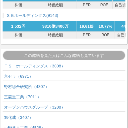
株価
時価総額
PER
ROE
自己資
ＳＧホールディングス
(9143)
1,532円
9810億8400万
16.61倍
10.77%
44
株価
時価総額
PER
ROE
自己
この銘柄を見た人はこんな銘柄も見ています
ＴＳＩホールディングス（3608）
京セラ（6971）
野村総合研究所（4307）
三菱重工業（7011）
オープンハウスグループ（3288）
旭化成（3407）
小野薬品工業（4528）