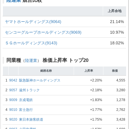
陸運業
競合比較
上昇余地
ヤマトホールディングス(9064)
21.14%
センコーグループホールディングス(9069)
10.97%
ＳＧホールディングス(9143)
18.02%
同業種
株価上昇率 トップ20
（
陸運業
）
銘柄名称
上昇率
株価
1
9042
阪急阪神ホールディングス
+2.20%
4,555
2
9057
遠州トラック
+2.18%
3,280
3
9009
京成電鉄
+1.83%
1,278
4
9010
富士急行
+1.77%
2,762
5
9020
東日本旅客鉄道
+1.75%
3,428