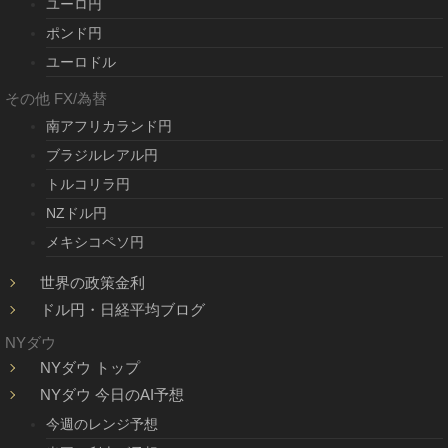
ユーロ円
ポンド円
ユーロドル
その他 FX/為替
南アフリカランド円
ブラジルレアル円
トルコリラ円
NZドル円
メキシコペソ円
世界の政策金利
ドル円・日経平均ブログ
NYダウ
NYダウ トップ
NYダウ 今日のAI予想
今週のレンジ予想