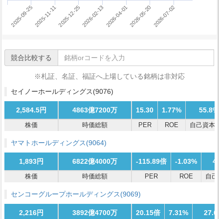
2026-05-20
2025-09-25
2026-07-02
2025-11-11
2025-12-25
2026-02-13
2026-04-01
競合比較する
※札証、名証、福証へ上場している銘柄は非対応
セイノーホールディングス
(9076)
2,584.5円
4863億7200万
15.30
1.77%
55.8%
株価
時価総額
PER
ROE
自己資本
ヤマトホールディングス
(9064)
1,893円
6822億4000万
-115.89倍
-1.03%
4
株価
時価総額
PER
ROE
自己
センコーグループホールディングス
(9069)
2,216円
3892億4700万
20.15倍
7.31%
27.