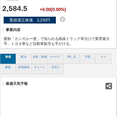
2,584.5
+0.00(0.00%)
業績適正株価 3,230円
事業内容
愛称「カンガルー便」で知られる路線トラック草分けで業界最大
手。トヨタ車など自動車販売も手がける。
株価
配当
決算・財務
ﾚｰﾃｨﾝｸﾞ
押し目
予想
テク
暴落
信用残高
チャート
空売り
株価天気予報