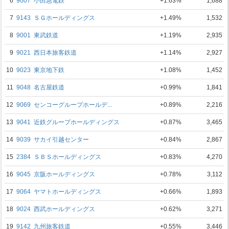
6
9007
小田急電鉄
+1.63%
1,688
7
9143
ＳＧホールディングス
+1.49%
1,532
8
9001
東武鉄道
+1.19%
2,935
9
9021
西日本旅客鉄道
+1.14%
2,927
10
9023
東京地下鉄
+1.08%
1,452
11
9048
名古屋鉄道
+0.99%
1,841
12
9069
センコーグループホールデ...
+0.89%
2,216
13
9041
近鉄グループホールディングス
+0.87%
3,465
14
9039
サカイ引越センター
+0.84%
2,867
15
2384
ＳＢＳホールディングス
+0.83%
4,270
16
9045
京阪ホールディングス
+0.78%
3,112
17
9064
ヤマトホールディングス
+0.66%
1,893
18
9024
西武ホールディングス
+0.62%
3,271
19
9142
九州旅客鉄道
+0.55%
3,446