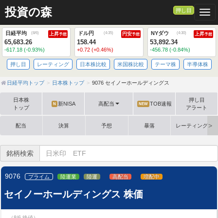
投資の森
押し目
Togg
日経平均
ドル円
NYダウ
(
8/6
)
(
4:35
)
(
4:30
)
上昇
円安
上昇
予想
予想
予想
65,683.26
158.44
53,892.34
-617.18 (-0.93%)
+0.72 (+0.46%)
-456.78 (-0.84%)
押し目
レーティング
日本株比較
米国株比較
テーマ株
半導体株
日経平均トップ
日本株トップ
9076 セイノーホールディングス
日本株
押し目
新NISA
高配当
TOB速報
N
NEW
トップ
アラート
配当
決算
予想
暴落
レーティング格
銘柄検索
9076
プライム
陸運業
陸運
高配当
増配中
セイノーホールディングス 株価
（8/6 終値）