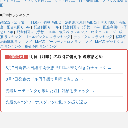
日本株高配当
|
アメリカ株高配当
|
リート高配当
|
日本連続増配
|
アメリカ連続増
配
|
■日本株ランキング
高配当（全市場）
|
日経225銘柄 高配当
|
決算期末月別 高配当
|
10万円以下 高配
当
|
配当利回り 5年
|
配当利回り 10年
|
配当利回り（予想） 3年
|
配当利回り（予
想） 5年
|
配当利回り（予想） 10年
|
低位株 ランキング
|
連騰 ランキング
|
続
落 ランキング
|
ゴールデンクロス ランキング
|
デッドクロス ランキング
|
移動平
均乖離率 ランキング
|
MACD ゴールデンクロス ランキング
|
MACD デッドクロ
ス ランキング
|
株価予想 ランキング
|
明日（月曜）の取引に備える 週末まとめ
【日曜限定】
8月7日発表の日経平均予想で月曜の寄り付き前チェック
→
8月7日発表のドル円予想で月曜に備える
→
先週レーティングが動いた注目銘柄をチェック
→
先週のNYダウ・ナスダックの動きを振り返る
→