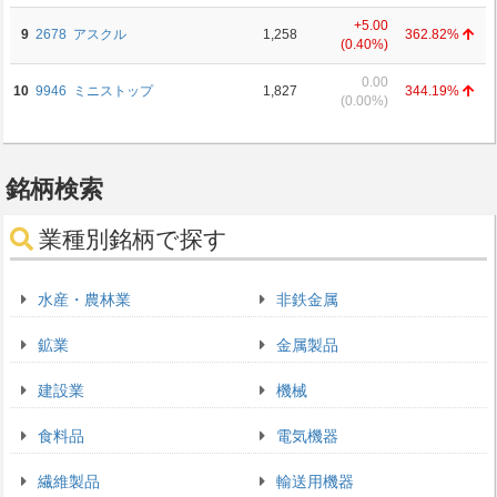
+5.00
9
2678
アスクル
1,258
362.82%
(0.40%)
0.00
10
9946
ミニストップ
1,827
344.19%
(0.00%)
銘柄検索
業種別銘柄で探す
水産・農林業
非鉄金属
鉱業
金属製品
建設業
機械
食料品
電気機器
繊維製品
輸送用機器