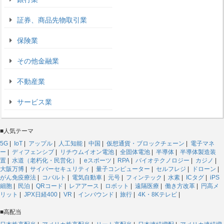
証券、商品先物取引業
保険業
その他金融業
不動産業
サービス業
■人気テーマ
5G
|
IoT
|
アップル
|
人工知能
|
中国
|
仮想通貨・ブロックチェーン
|
電子マネ
ー
|
ディフェンシブ
|
リチウムイオン電池
|
全固体電池
|
半導体
|
半導体製造装
置
|
水道（老朽化・民営化）
|
eスポーツ
|
RPA
|
バイオテクノロジー
|
カジノ
|
大阪万博
|
サイバーセキュリティ
|
量子コンピューター
|
セルフレジ
|
ドローン
|
がん免疫療法
|
コバルト
|
電気自動車
|
元号
|
フィンテック
|
水素
|
ICタグ
|
iPS
細胞
|
民泊
|
QRコード
|
レアアース
|
ロボット
|
遠隔医療
|
働き方改革
|
円高メ
リット
|
JPX日経400
|
VR
|
インバウンド
|
旅行
|
4K・8Kテレビ
|
■高配当