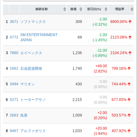
銘柄名称
株価
前日比(%)
増益率
-1.00
1
3671
ソフトマックス
309
8800.00%
(-0.32%)
SM ENTERTAINMENT
-1.00
2
4772
69
2123.08%
JAPAN
(-1.45%)
-11.00
3
7860
エイベックス
1,236
2104.24%
(-0.89%)
+49.00
4
1662
石油資源開発
1,740
799.16%
(2.82%)
0.00
5
3494
マリオン
430
744.44%
(0.00%)
0.00
6
5271
トーヨーアサノ
2,215
677.05%
(0.00%)
+2.00
7
2683
魚喜
1,009
503.57%
(0.20%)
+20.00
8
9467
アルファポリス
1,033
407.92%
(1.94%)