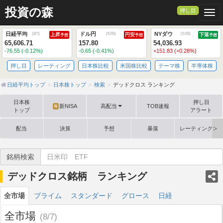
投資の森
押し目
Togg
日経平均
ドル円
NYダウ
(
8/7
)
(
5:55
)
(
5:50
)
上昇
円安
下落
予想
予想
予想
65,606.71
157.80
54,036.93
-76.55 (-0.12%)
-0.65 (-0.41%)
+151.83 (+0.28%)
押し目
レーティング
日本株比較
米国株比較
テーマ株
半導体株
日経平均トップ
日本株トップ
検索
デッドクロス ランキング
日本株
押し目
新NISA
高配当
TOB速報
N
トップ
アラート
配当
決算
予想
暴落
レーティング格
銘柄検索
デッドクロス銘柄 ランキング
全市場
プライム
スタンダード
グロース
日経
全市場
(8/7)