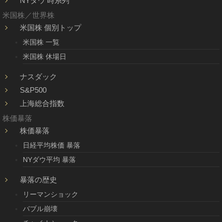
NYダウ 時系列
米国株／世界株
米国株 個別トップ
米国株 一覧
米国株 休場日
ナスダック
S&P500
上海総合指数
株価暴落
株価暴落
日経平均株価 暴落
NYダウ平均 暴落
暴落の歴史
リーマンショック
バブル崩壊