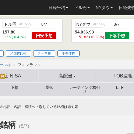
日経平均
ドル円
NYダウ
日経先
ドル円
8/7
NYダウ
8/7
(
8/8 5:55
)
(
8/8 5:50
)
157.80
54,036.93
円安
予想
下落
予想
-0.65 (-0.41%)
+151.83 (+0.28%)
米国株比較
テーマ株
半導体株
ーマ株
フィンテック
新NISA
高配当
TOB速報
N
予想
暴落
レーティング格付
ETF
け
※札証、名証、福証へ上場している銘柄は非対応
連銘柄
(8/7)