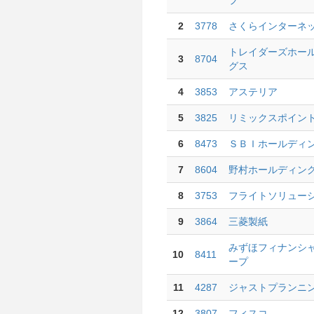
ブ
2
3778
さくらインターネ
トレイダーズホー
3
8704
グス
4
3853
アステリア
5
3825
リミックスポイン
6
8473
ＳＢＩホールディ
7
8604
野村ホールディン
8
3753
フライトソリュー
9
3864
三菱製紙
みずほフィナンシ
10
8411
ープ
11
4287
ジャストプランニ
12
3807
フィスコ