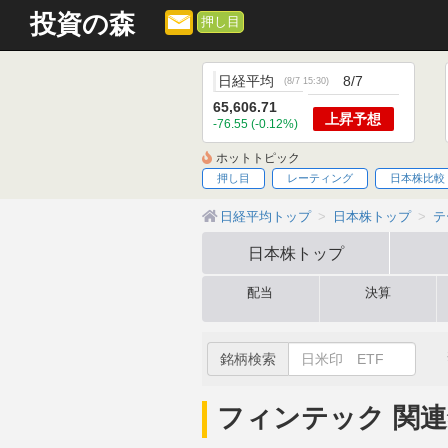
投資の森
押し目
日経平均
8/7
(
8/7 15:30
)
65,606.71
上昇
予想
-76.55 (-0.12%)
ホットトピック
押し目
レーティング
日本株比較
日経平均トップ
日本株トップ
テ
日本株
トップ
配当
決算
銘柄検索
フィンテック 関