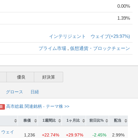
0.00%
1.39%
インテリジェント ウェイブ
(+29.97%)
プライム市場
,
仮想通貨・ブロックチェーン
優良
好決算
グロース
日経
高市総裁 関連銘柄 - テーマ株 >>
目
株価
1週間比
1ヶ月比
前日比%
配当
 ウェイ
1,236
+22.74%
+29.97%
-2.45%
2.99%