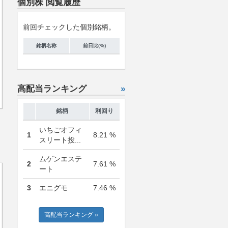
個別株 閲覧履歴
前回チェックした個別銘柄。
銘柄名称
前日比(%)
高配当ランキング
»
銘柄
利回り
いちごオフィ
1
8.21 %
スリート投...
ムゲンエステ
2
7.61 %
ート
3
エニグモ
7.46 %
高配当ランキング »