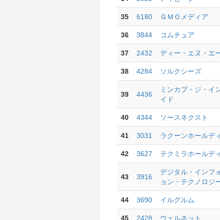
35
6180
ＧＭＯメディア
36
3844
コムチュア
37
2432
ディー・エヌ・エ
38
4284
ソルクシーズ
ミンカブ・ジ・イ
39
4436
イド
40
4344
ソースネクスト
41
3031
ラクーンホールデ
42
3627
テクミラホールデ
デジタル・インフ
43
3916
ョン・テクノロジ
44
3690
イルグルム
45
2428
ウェルネット