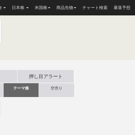
物
日本株
米国株
商品先物
チャート検索
暴落予想
押し目
アラート
テーマ株
空売り