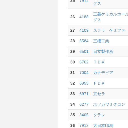
25
7911
グス
三菱ケミカルホー
26
4188
グス
27
4109
ステラ ケミファ
28
6584
三櫻工業
29
6501
日立製作所
30
6762
ＴＤＫ
31
7004
カナデビア
32
6955
ＦＤＫ
33
6971
京セラ
34
6277
ホソカワミクロン
35
3405
クラレ
36
7912
大日本印刷