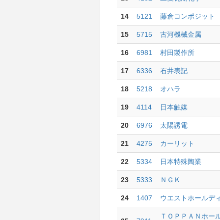
14
5121
藤倉コンポジット
15
5715
古河機械金属
16
6981
村田製作所
17
6336
石井表記
18
5218
オハラ
19
4114
日本触媒
20
6976
太陽誘電
21
4275
カーリット
22
5334
日本特殊陶業
23
5333
ＮＧＫ
24
1407
ウエストホールデ
ＴＯＰＰＡＮホー