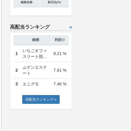
銘柄名称
前日比(%)
高配当ランキング
»
銘柄
利回り
いちごオフィ
1
8.21 %
スリート投...
ムゲンエステ
2
7.61 %
ート
3
エニグモ
7.46 %
高配当ランキング »